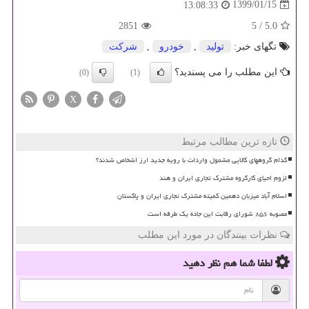
1399/01/15
13:08:33
2851
5
/
5.0
تگهای خبر:
تولید
,
خودرو
,
شركت
این مطلب را می پسندید؟
(0)
(1)
X
تازه ترین مطالب مرتبط
کدام گروههای کالایی مشمول واردات با رویه جدید ارز اشخاص شدند؟
لزوم احیای کارگروه مشترک تجاری ایران و هند
اسلام آباد میزبان دهمین کمیته مشترک تجاری ایران و پاکستان
مصوبه ۸۵۶ شورای رقابت این جاده یک طرفه است
نظرات بینندگان در مورد این مطلب
لطفا شما هم
نظر دهید