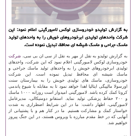
به گزارش تولیدو خودروسازی لوكس لامبورگینی اعلام نمود: این
شركت واحدهای تولیدی ابرخودروهای خویش را به واحدهای تولید
ماسك جراحی و ماسك شیشه ای محافظ، تبدیل نموده است.
به گزارش تولیدو به نقل از مهر به نقل از سی ان بی سی،
شركت
خودروسازی لوكس لامبورگینی اعلام نمود كه این شركت، واحدهای
تولیدی ابرخودروهای خویش را به واحدهای تولید ماسك جراحی و
ماسك شیشه ای محافظ تبدیل نموده است. این شركت
خودروسازی، ماسك های تولیدی خویش را به بیمارستان سنت
اورسولا مالپیگی ایتالیا اهدا خواهد نمود تا به مقابله با شیوع پاندمی
كرونا كمك كرده باشد. لامبورگینی امیدوار است روزانه ۱۰۰۰ ماسك
و ۲۰۰ حفاظ پزشكی تولید نماید. استفانو دومنیكالی، مدیرعامل
لامبورگینی، اظهار داشت: ما در این شرایط اضطراری به شدت
خواستار كمك و مشاركت هستیم. ما در كنار هم و با پشتیبانی از
آنهایی كه در خط مقدم مبارزه با ویروس هستند، در این جنگ پیروز
خواهیم شد.