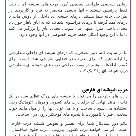
زیبایی شخصی طراحی شخصی کرد. درب های شیشه ای داخلی
فقط پارتیشن نیستند - آنها بخشی منحصر به فرد و کاربردی در
طراحی خانه شما هستند. درهای شیشه ای داخلی از دوش مات یا
درهای کمد گرفته تا درهای فرانسوی شفاف که به اتاق ناهار خوری یا
فضای داخلی منزل منتهی می شوند ، فضای اتاق را بزرگتر می کنند
، اما با این وجود امکان حفظ حریم خصوصی در آنها وجود دارد.
ما در سایت قائم دور مفتخریم که درهای شیشه ای داخلی سفارشی
را ارائه دهیم که برای تعریف هر فضایی طراحی شده است. برای
کسب اطلاعات بیشتر در مورد طراحی درب های شیشه ای سفارشی
درب شیشه ای
را کلیک کنید.
درب شیشه ای خارجی
درب های خارجی را می توان با شیشه های بزرگ تنظیم شده در یک
قاب ، مانند آنهایی که برای درب های کشویی و درهای اتوماتیک ریلی
استفاده می شود ، ساخت و یا می توان آنها را از مواد مانند چوب
سخت ، فلز یا کامپوزیت با پنجره های کوچکتر درون در ، ساخت.
قائم دور پیمانکار شما برای تعمیر و تعویض شیشه درب خارجی
است. اگر می خواهید درب کشویی بیرونی ، درب جلوی ساختمان ،
درب اتوماتیک ریلی یا درهای فرانسوی خانه یا فروشگاه خود را نصب