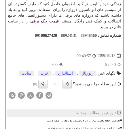
زندگی خود را ایمن تر کنید. اطمینان حاصل کنید که طیف گسترده ای
از سیستم های اتوماسیون دروازه را برای استفاده مرور کنید و به یاد
داشته باشید که دروازه های برقی ما دارای دستورالعمل های جامع
اتصالات و کمک فنی رایگان هستند.
قیمت جک برقی
را در سایت
قائم در ببینید.
شماره تماس: 88948560 - 88924131 - 09100627420
1399/10/18
00:40:57
600
5
/
0.0
تگهای خبر:
رپورتاژ
,
استاندارد
,
خرید
,
سایت
این مطلب را می پسندید؟
(0)
(0)
X
تازه ترین مطالب مرتبط
افزایش حجم تجارت بین ایران و پاکستان به رقم ۱۰ میلیارد دلار
تجارت ایران و پاکستان ۱۰ میلیارد دلار در محاصره موانع تجاری