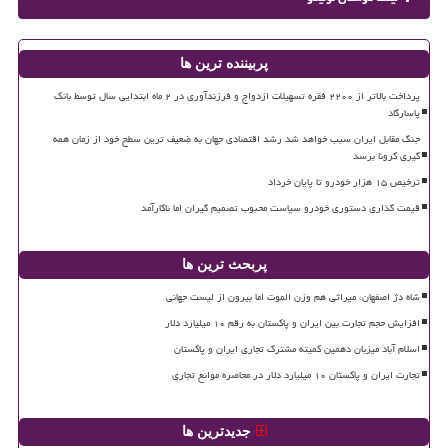
پربیننده ترین ها
پرداخت بالاتر از ۲۲۰۰ فقره تسهیلات ازدواج و فرزندآوری در ۲ ماه ابتدایی سال توسط بانک
پاسارگاد
جنگ مقابل ایران سبب خواهد شد رشد اقتصادی جهان به ضعیف ترین سطح خود از زمان همه
گیری کرونا برسد
ترخیص ۱۵ هزار خودرو تا پایان خرداد
قیمت گذاری دستوری خودرو سیاست محبوب تصمیم گیران اما ناکارآمد
پربحث ترین ها
شاه دژ اصفهان، میراثی هم وزن الموت اما بیرون از لیست جهانی
افزایش حجم تجارت بین ایران و پاکستان به رقم ۱۰ میلیارد دلار
اسلام آباد میزبان دهمین کمیته مشترک تجاری ایران و پاکستان
تجارت ایران و پاکستان ۱۰ میلیارد دلار در محاصره موانع تجاری
جدیدترین ها