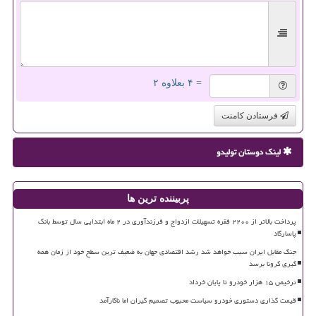
= ۴ بعلاوه ۲
فرستادن کامنت
لینک دوستان تولیدو
پربیننده ترین ها
پرداخت بالاتر از ۲۲۰۰ فقره تسهیلات ازدواج و فرزندآوری در ۲ ماه ابتدایی سال توسط بانک
پاسارگاد
جنگ مقابل ایران سبب خواهد شد رشد اقتصادی جهان به ضعیف ترین سطح خود از زمان همه
گیری کرونا برسد
ترخیص ۱۵ هزار خودرو تا پایان خرداد
قیمت گذاری دستوری خودرو سیاست محبوب تصمیم گیران اما ناکارآمد