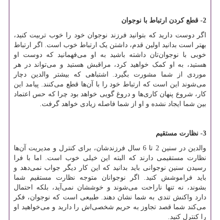
2- قطع کردن ارتباط با نوجوان
اگر دوست دارید که بتوانید فرزند نوجوان خود را خوب تربیت کنید،
بهتر است بدانید اولین قدم، داشتن یک ارتباط خوب است. اگر ارتباط
خوبی با نوجوان‌تان داشته باشید به او می‌فهمانید که دوست او
هستید، به او کمک خواهید کرد، مراقبش هستید و می‌تواند در هر
موردی از شما مشورت بگیرد. اشتباهی که بیشتر والدین دچار
می‌شوند این است که ارتباط‌ خود را با آن‌ها قطع می‌کنند. پیامد این
کار، شروع پنهان کاری‌ها و دروغ گویی خواهد بود چرا که حس اعتماد
بین شما ایجاد نشده و او از شما فاصله زیادی خواهد گرفت.
3- نظارت مستقیم
والدین در سنین 2 تا 6 سال فرزندشان، برای کنترل و مدیریت آن‌ها
نظارت مستقیمی دارند که البته این خیلی خوب است. اما با فرا
رسیدن سنین نوجوانی باید بدانید که این کار دیگر جواب نمی‌دهد و
باید فراموشش کنید. اگر نوجوانان متوجه نظارت مستقیم شما
بشوند، نه تنها ناراحت می‌شوند و خوششان نمی‌آید، بلکه احتمال
دارد واکنش تندی به شما نشان دهند. طبیعی است که نوجوان، فکر
می‌کند شما قصد تجاوز به حریم شخصی‌اش را دارید و می‌خواهید او
را کنترل کنید.