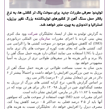
تولیدو: معرفی مقررات جدید برای سوخت پاك تر كشتی ها، به نرخ
بالاتر حمل سنگ آهن از كشورهای تولیدكننده بزرگ نظیر برزیل،
استرالیا و اندونزی به چین، منجر خواهد شد.
به گزارش تولیدو به نقل از ایسنا، تحلیلگران
شركت
وود مك كنزی
پیش بینی كردند با اجرای مقررات
سازمان
بین المللی دریانوردی
(IMO) كه كاهش سولفور موجود در سوخت كشتی ها را الزامی می
كند، كشتی هایی كه بجای نفت كوره از سوخت های پاك تری مانند
دیزل یا LNG استفاده می نمایند امكان دارد هزینه حمل سنگ آهن را
بالا برند و تأثیر هزینه ها در سفرهای طولانی تری از برزیل به آسیا
مشهودتر خواهد بود.
بدین سان به سبب مسافت طولانی تر، هزینه حمل سنگ آهن از
برزیل به چین بزرگترین افزایش را خواهد داشت و احتمالاً بیشتر از ۶
دلار در هر تن (معادل بیشتر از ۴۰ درصد) بالاتر می رود.
بر اساس گزارش پلاتس، نرخ كرایه كشتی های بزرگ از برزیل به
مقصد كینگدائوی چین در آوریل ۱۳.۰۹۸ دلار برای هر تن بوده كه در
مقایسه با ۱۱.۸۲ دلار در مارس، افزایش نشان داده است.
اجرای مقررات جدید IMO جهت استفاده از سوخت هایی كه سولفور
آنها باید از ۳.۵ درصد فعلی به حداكثر ۰.۵ درصد كاهش پیدا كند،
مصرف دیزل را افزایش خواهد داد. تحلیلگران نسبت به هزینه های