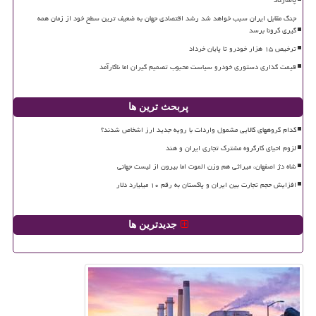
جنگ مقابل ایران سبب خواهد شد رشد اقتصادی جهان به ضعیف ترین سطح خود از زمان همه
گیری کرونا برسد
ترخیص ۱۵ هزار خودرو تا پایان خرداد
قیمت گذاری دستوری خودرو سیاست محبوب تصمیم گیران اما ناکارآمد
پربحث ترین ها
کدام گروههای کالایی مشمول واردات با رویه جدید ارز اشخاص شدند؟
لزوم احیای کارگروه مشترک تجاری ایران و هند
شاه دژ اصفهان، میراثی هم وزن الموت اما بیرون از لیست جهانی
افزایش حجم تجارت بین ایران و پاکستان به رقم ۱۰ میلیارد دلار
جدیدترین ها