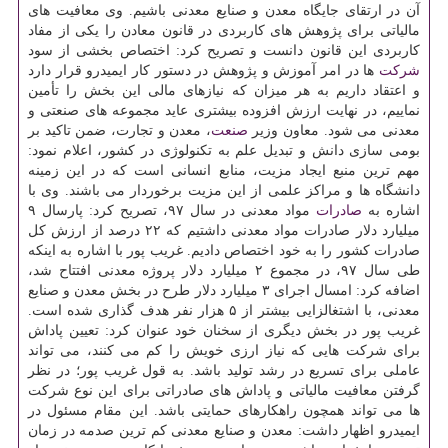
آن در ارتقای جایگاه معدن و صنایع معدنی باشیم. وی معافیت های
مالیاتی برای پژوهش های كاربردی در قانون معادن را یكی از مفاد
كاربردی این قانون دانست و تصریح كرد: اختصاص بخشی از سود
شركت
ها در امر آموزش و پژوهش در دستور كار ایمیدرو قرار دارد
و اعتقاد داریم به هر میزان كه نیازهای مالی این بخش را تأمین
نماییم، در نهایت ارزش افزوده بیشتری عاید مجموعه های صنعتی و
معدنی می شود. معاون وزیر
صنعت
، معدن و تجارت، ضمن تاكید بر
بومی سازی دانش و تبدیل علم به تكنولوژی در كشور، اعلام نمود:
مهم ترین منبع ایجاد مزیت، منابع انسانی است كه در این زمینه
دانشگاه ها و مراكز علمی از این مزیت برخوردار می باشند. وی با
اشاره به
صادرات
مواد معدنی در سال ۹۷، تصریح كرد: پارسال ۹
میلیارد دلار صادرات مواد معدنی داشتیم كه ۲۲ درصد از ارزش كل
صادرات كشور را به خود اختصاص دادیم. غریب پور با اشاره به اینكه
طی سال ۹۷، در مجموع ۲ میلیارد دلار پروژه معدنی افتتاح شد،
اضافه كرد: امسال اجرای ۳ میلیارد دلار طرح در بخش معدن و صنایع
معدنی، با اشتغالزایی بیشتر از ۵ هزار نفر هدف گذاری شده است.
غریب پور در بخش دیگری از سخنان خود عنوان كرد: تعیین پاداش
برای شركت هایی كه نیاز ارزی خویش را كم می كنند، می تواند
عاملی برای تسریع در رشد تولید باشد. به قول غریب پور؛ در نظر
گرفتن معافیت مالیاتی و پاداش های صادراتی برای این نوع شركت
ها می تواند همچون راهكارهای حمایتی باشد. این مقام مسئول در
ایمیدرو اظهار داشت: معدن و صنایع معدنی كم ترین صدمه در زمان