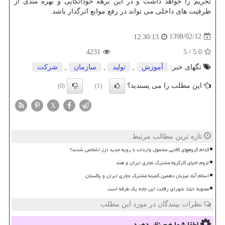
تحریم را خواهد داشت و در این برهه خوداتكایی و بهره مندی از
ظرفیت های داخلی می تواند در رفع موانع اثرگذار باشد.
1398/02/12
12:30:13
4231
5
/
5.0
تگهای خبر:
آموزش
,
تولید
,
سازمان
,
شركت
این مطلب را می پسندید؟
(0)
(1)
X
تازه ترین مطالب مرتبط
کدام گروههای کالایی مشمول واردات با رویه جدید ارز اشخاص شدند؟
لزوم احیای کارگروه مشترک تجاری ایران و هند
اسلام آباد میزبان دهمین کمیته مشترک تجاری ایران و پاکستان
مصوبه ۸۵۶ شورای رقابت این جاده یک طرفه است
نظرات بینندگان در مورد این مطلب
لطفا شما هم
نظر دهید