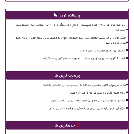
پربیننده ترین ها
پرداخت بالاتر از ۲۲۰۰ فقره تسهیلات ازدواج و فرزندآوری در ۲ ماه ابتدایی سال توسط بانک
پاسارگاد
جنگ مقابل ایران سبب خواهد شد رشد اقتصادی جهان به ضعیف ترین سطح خود از زمان همه
گیری کرونا برسد
ترخیص ۱۵ هزار خودرو تا پایان خرداد
قیمت گذاری دستوری خودرو سیاست محبوب تصمیم گیران اما ناکارآمد
پربحث ترین ها
کدام گروههای کالایی مشمول واردات با رویه جدید ارز اشخاص شدند؟
لزوم احیای کارگروه مشترک تجاری ایران و هند
شاه دژ اصفهان، میراثی هم وزن الموت اما بیرون از لیست جهانی
افزایش حجم تجارت بین ایران و پاکستان به رقم ۱۰ میلیارد دلار
جدیدترین ها