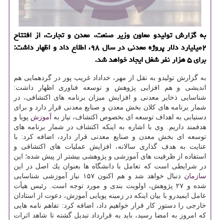
به گزارش تولیدو معاون وزیر صنعت، معدن و تجارت، از افتتاح
۲میلیارد دلار پروژه معدنی در سال ۹۸، اطلاع داد و اظهار داشت:
برای ۵ هزار نفر شغل ایجاد خواهد شد.
به گزارش تولیدو به نقل از مهر، خداداد غریب پور در گردهمایی هم
اندیشی و هم افزایی پژوهش و توسعه فناوری اظهار داشت:
شناسایی ذخایر معدنی و افزایش میزان برنامه های اكتشافی، در
شمار برنامه های كلان بخش معدن و صنایع معدنی قرار دارد و برای
دستیابی به اهداف توسعه ای بخصوص اكتشاف، نیاز به
آموزش
پویا و
هدفمند داریم. وی با اشاره به اینكه اكتشاف در شمار برنامه های
توسعه ای بخش معدن و صنایع معدنی قرار دارد، اضافه كرد: با
عنایت به هدف گذاری سالانه، افزایش عملیات های اكتشافی و
استفاده از ظرفیت های آموزشی و پژوهشی بیشتر از پیش شده؛ این
در شرایطی است كه تعامل با دانشگاه ها بعنوان یك اصل در این
سازمان
دنبال خواهد شد و هم اكنون ۱۵۷ نیاز آموزشی شناسایی
شده و ۲۷ پژوهش، اولویت بندی و مورد توجه است. رئیس هیأت
عامل ایمیدرو با بیان اینكه در زمینه پویایی آموزش، دعوت از استادان
خارجی را دستور كار قرار خواهیم داد، اضافه كرد: تفاهم نامه هایی
كه امروز به امضا رسید، باید به قرارداد تبدیل گشته تا شاهد اثرات