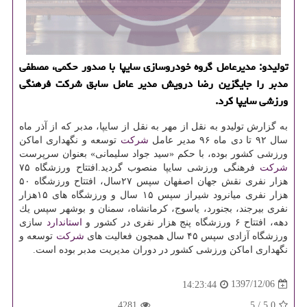
تولیدو: مدیرعامل گروه خودروسازی سایپا با صدور حكمی، مصطفی
مدبر را جایگزین رضا درویش مدیر عامل سابق شركت فرهنگی
ورزشی سایپا كرد.
به گزارش تولیدو به نقل از مهر به نقل از سایپا، مدبر كه از آذر ماه
سال ۹۲ تا دی ماه ۹۶ مدیر عامل
شركت
توسعه و نگهداری اماكن
ورزشی كشور بوده، با حكم «سید جواد سلیمانی» بعنوان سرپرست
شركت
فرهنگی ورزشی سایپا منصوب گردید.افتتاح ورزشگاه ۷۵
هزار نفری نقش جهان اصفهان سپس ۲۷سال، افتتاح ورزشگاه ۵۰
هزار نفری میانرود شیراز سپس ۱۵ سال و ورزشگاه های ۱۵هزار
نفری بیرجند، بجنورد، یاسوج، كرمانشاه، سمنان و بوشهر سپس یك
دهه، افتتاح ۶ ورزشگاه پنج هزار نفری در كشور و
استاندارد
سازی
ورزشگاه آزادی سپس ۴۵ سال همچون فعالیت های
شركت
توسعه و
نگهداری اماكن ورزشی كشور در دوران مدیریت مدبر بوده است.
1397/12/06
14:23:44
4281
5
/
5.0