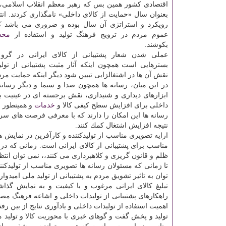
بعنوان سال «حمایت از كالای داخلی» نامگذاری كردند. انت
رویكرد و استراتژی آن سال بوده و ضروری می باشد ك
عموم مردم در ترویج فرهنگ تولید و استفاده از
محص
بكوشند.
عملی شدن شعار پشتیبانی از كالای ایرانی در گرو
بسترهایی است همچون اینكه آثار مثبت پشتیبانی از تول
نقش آن ها در اشتغالزایی تبیین شود دیگر اینكه حمایت مرد
در این میان، رسانه ها همچون صدا و سیما و دیگر رسانه 
ابزارهای دیداری و شنیداری، نقش برجسته ای در عینیت بخ
داخلی برای افزایش سطح كیفی كالا و
خدمات
و همینطور ج
رسانه ها این امكان را دارند كه با معرفی فرصت های سر
نتیجه افزایش اشتغال كمك كنند.
ارایه تصویری مناسب از تولیدكننده و كارآفرین در نمایش ه
مناسب برای پشتیبانی از كالای ایرانی است. زمانی كه در
ظلم و قانون گریزی و كلاهبرداری می كنند،، نمی توان انت
تا زمانی كه مسئولان رسانه ها تصویری مناسب از تولیدكنند
توان به تاثیر تشویق مردم به پشتیبانی از تولید ملی امیدوار 
تبلیغ كالای ایرانی مرغوب و با كیفیت و به نمایش گ
راهكارهای پشتیبانی از تولیدات داخلی و اشاعه فرهنگ مصر
اهمیت استفاده از تولیدات داخلی و یادآوری نتایج از بین رف
تولید و پخش گفت و گوهای خبری با محوریت كالا و تولید