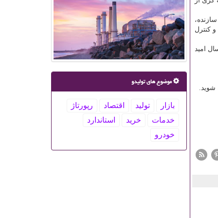
گری از
سازنده،
و كنترل
ال امید
موضوع های تولیدو
بازار
تولید
اقتصاد
رپورتاژ
خدمات
خرید
استاندارد
خودرو