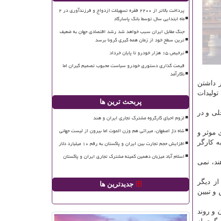
پرداخت بالاتر از ۲۲۰۰ فقره تسهیلات ازدواج و فرزندآوری در ۲
ماه ابتدایی سال توسط بانک پاسارگاد
جنگ مقابل ایران سبب خواهد شد رشد اقتصادی جهان به ضعیف
ترین سطح خود از زمان همه گیری کرونا برسد
ترخیص ۱۵ هزار خودرو تا پایان خرداد
قیمت گذاری دستوری خودرو سیاست محبوب تصمیم گیران اما
ناکارآمد
ر داشتن
تولیدات
پربحث ترین ها
ی و در
لزوم احیای کارگروه مشترک تجاری ایران و هند
شاه دژ اصفهان، میراثی هم وزن الموت اما بیرون از لیست جهانی
 موثر و
ه كارگر
افزایش حجم تجارت بین ایران و پاکستان به رقم ۱۰ میلیارد دلار
اسلام آباد میزبان دهمین کمیته مشترک تجاری ایران و پاکستان
ند، نمی
ز دیگر
جدیدترین ها
و تبیین
 و روند