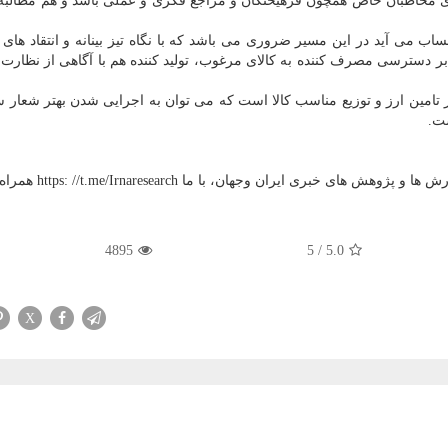
مخاطبان خاص همچون فرهیختگان و مراجع فكری و عملی باشد و هم مطالبه 
اب می آید در این مسیر ضروری می باشد كه با نگاه تیز بینانه و انتقاد های 
بر دسترسی مصرف كننده به كالای مرغوب، تولید كننده هم با آگاهی از نظارت 
ر تامین ارز و توزیع مناسب كالا است كه می توان به اجرایی شدن بهتر شعار س
ت.
ری ایران وجهان، با ما https: //t.me/Irnaresearch همراه شوید.
4895
5
/
5.0
X