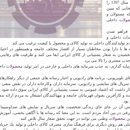
اقتصادی كشور همین بس كه رهبر معظم انقلاب اسلامی، سال 1397 را
خابی كه مبین
ه مسئولان و
ولات
داخلی
 فراهم شدن
یدات داخلی و
م تولیدكنندگان داخلی به تولید كالای و محصول با كیفیت ترغیب می كند.
ها با دارا بودن مخاطبان بسیار از اقشار مختلف جامعه و همینطور در اختیا
شیدن به شعار پشتیبانی از كالای ایرانی ایفا می كنند و ظرفیت های رقابتی 
ذب مشتری را بالا می برد.
مایه گذاری، به جذب سرمایه های داخلی و خارجی در امر تولید
محصولات
داخل
ای تلویزیونی، برنامه های رادیویی و اخبار رسانه های جمعی از دیگر راهكارهای
 سریال های نمایشی و رادیویی، سرمایه داران وكارخانه داران در نقش منفی ب
ظار داشت كه اعتماد عمومی به سمت پشتیبانی از كالای ایرانی سوق داده شود.
ه و كارآفرین بعنوان قهرمانان جامعه و مهیاكنندگان اشتغال به مردم ارائه نده
بود.
ذاشتن آن در جای جای زندگی شخصیت های سریال و نمایش های صداوسیما ا
فی در بین آحاد مردم است. به این معنا كه رسانه ها با آگاهی بخشی، آموزش 
تن
محصولات
وطنی می توانند در جهت تحقق شعار سال تلاش كنند.
 ملی هم روش دیگری برای فرهنگ سازی مصرف كالای داخلی و تولید یك جریان