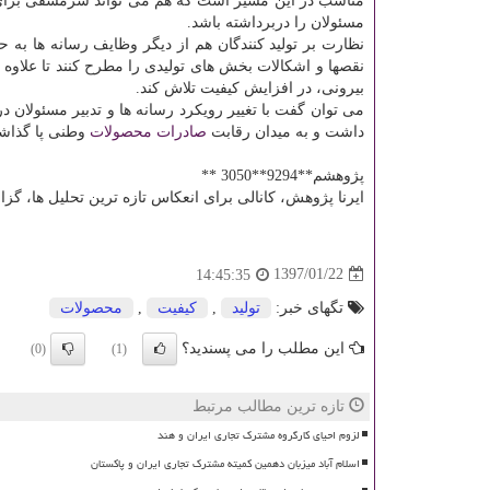
مناسب در این مسیر است كه هم می تواند سرمشقی برای 
مسئولان را دربرداشته باشد.
نظارت بر تولید كنندگان هم از دیگر وظایف رسانه ها به حس
نقصها و اشكالات بخش های تولیدی را مطرح كنند تا علاوه 
بیرونی، در افزایش كیفیت تلاش كند.
می توان گفت با تغییر رویكرد رسانه ها و تدبیر مسئولان د
داشت و به میدان رقابت
صادرات
محصولات
وطنی پا گذاش
پژوهشم**9294**3050 **
ایرنا پژوهش، كانالی برای انعكاس تازه ترین تحلیل ها، گزارش ها و پژوهش های خب
1397/01/22
14:45:35
تگهای خبر:
تولید
,
كیفیت
,
محصولات
این مطلب را می پسندید؟
(0)
(1)
تازه ترین مطالب مرتبط
لزوم احیای کارگروه مشترک تجاری ایران و هند
اسلام آباد میزبان دهمین کمیته مشترک تجاری ایران و پاکستان