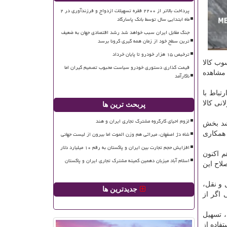
پرداخت بالاتر از ۲۲۰۰ فقره تسهیلات ازدواج و فرزندآوری در ۲
ماه ابتدایی سال توسط بانک پاسارگاد
جنگ مقابل ایران سبب خواهد شد رشد اقتصادی جهان به ضعیف
ترین سطح خود از زمان همه گیری کرونا برسد
ترخیص ۱۵ هزار خودرو تا پایان خرداد
وب کالا
قیمت گذاری دستوری خودرو سیاست محبوب تصمیم گیران اما
 مشاهده
ناکارآمد
تباط با
نی کالا
پربحث ترین ها
لزوم احیای کارگروه مشترک تجاری ایران و هند
شد بخش
شاه دژ اصفهان، میراثی هم وزن الموت اما بیرون از لیست جهانی
همکاری
افزایش حجم تجارت بین ایران و پاکستان به رقم ۱۰ میلیارد دلار
م اکنون
اسلام آباد میزبان دهمین کمیته مشترک تجاری ایران و پاکستان
لاح این
 و نقل،
جدیدترین ها
اگر از
، تسهیل
فاده از