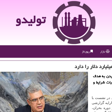
تولیدو
بازار
رپورتاژ
یدن به هدف
بات شرایط و
 در نشست با
رایه گزارشی
دوره بحران،