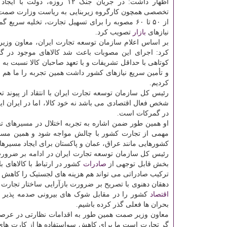
اظهار داشت: در جریان جنگ ۱۲ روزه، دول
تخصصی همچون کارگروه زیربنایی به ریاست وزارت صمت
از ۵۰ تا ۶۰ مصوبه را برای تسهیل تجارت، تخلیه سریع 
نیازهای
بازار
تصویب کرد.
بر اساس اعلام سازمان توسعه تجارت ایران، معاون وزی
کرد: اجرای این مصوبات باعث شد کالاهای موجود در 
کوتاهی با حداقل تشریفات و با تعهد صاحبان کالا نسبت به 
و تأمین سریع نیازهای کشور داشت همین تجربه را ما هم د
کردیم.
رئیس کل سازمان توسعه تجارت ایران با انتقاد از پیوند تج
شخص فعال اقتصادی می باشد نه خود کالا، اما در ایران ای
در گمرکات است.
او همین طور ضمن اشاره به تجربه اختلال در مسیرهای 
مهمی از تجارت کشور با چالش مواجه شود و همین مسال
کشورهایی مانند عراق، عمان و پاکستان برای ایجاد مسیرها
رئیس کل سازمان توسعه تجارت ایران در ادامه بر ضرور
بخش قابل توجهی از
صادرات
کشور در ارتباط با کالاهای ب
ترکیب صادراتی می تواند هم هزینه های لجستیک را کاهش و 
دهقان دهنوی با تصریح بر ضرورت بازآرایی ساختار تجارت
اقتصاد
کشور را در مقابل شوک های بیرونی صدمه پذیر 
بحران ها فعلی گذر کرده باشیم.
معاون وزیر صمت همین طور به اقدامات نظارتی در عرصه 
گر تجارت است ما برای کاهش سواستفاده ها از کارت های 