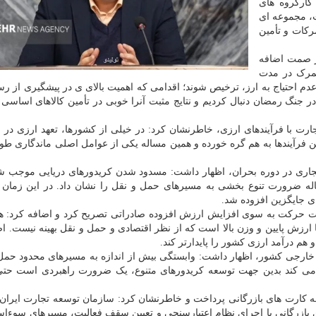
ت با ایجاد کارگروه های
، مجموعه ای
گمرکات و تأمین
ر صمت اضافه
گمرک در مدت
عدم احتیاج به ارز، ترخیص شوند؛ اقدامی که اهمیت بالای ی در پیشگیری از رس
ر جنگ رمضان دنبال کردیم و نتایج مثبت آنرا خوبی در تأمین کالاهای اساسی
ارت با فرآیندهای ارزی، خاطرنشان کرد: در خیلی از کشورها، تعهد ارزی در ار
ن فرآیندها به هم گره خورده و همین مساله یکی از عوامل اصلی ماندگاری طولا
تجاری در دوره بحران، اظهار داشت: مسدود شدن کریدورهای دریایی موجب 
ه ضرورت تنوع بخشی به مسیرهای حمل و نقل را نشان داد. در این زمان 
ی جایگزین افزوده شد.
ت حرکت به سوی افزایش ارزش افزوده صادراتی تصریح کرد و اضافه کرد: ه
ا ارزش پایین و وزن بالا است که از نظر اقتصادی و حمل و نقل بهینه نیست. اص
هم درآمد ارزی کشور را پایدارتر کند.
 خارجی کشور، اظهار داشت: وابستگی بیش از اندازه به مسیرهای محدود حمل
می کند بدین جهت توسعه کریدورهای متنوع، یک ضرورت راهبردی است حتی 
کارت های بازرگانی پرداخت و خاطرنشان کرد: سازمان توسعه تجارت ایران
بازرگانی با اجرای نظام اعتبارسنجی و تعیین سقف فعالیت، مسیرهای سوءاست