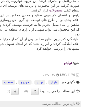
با مدیرعامل و مدیران ارشد این گروه خودروسازی در ج
صورت گرفته در این مجموعه و برنامه های توسعه ای در ت
سطح کیفی
محصولات
قرار گرفتند.
رئیس و اعضای کمیسیون صنایع و معادن مجلس در این 
اعلام پشتیبانی از طرح های توسعه ای گروه خودروسازی 
شاهین را نماد تبدیل تحریم ها به فرصت توصیف کردند و ا
که این محصول می تواند سهمی از بازارهای منطقه نیز ب
دهد.
نمایندگان کمیسیون صنایع مجلس پس از آن که از جزئیات 
اعلام آمادگی کردند و ابراز داشتند که در امتداد تسهیل
پیشنهادی را بررسی خواهند کرد.
منبع:
تولیدو
1399/11/30
21:50:35
تگهای خبر:
بازار
,
تولید
,
خودرو
,
صنعت
این مطلب را می پسندید؟
(0)
(0)
تازه ترین مطالب مرتبط