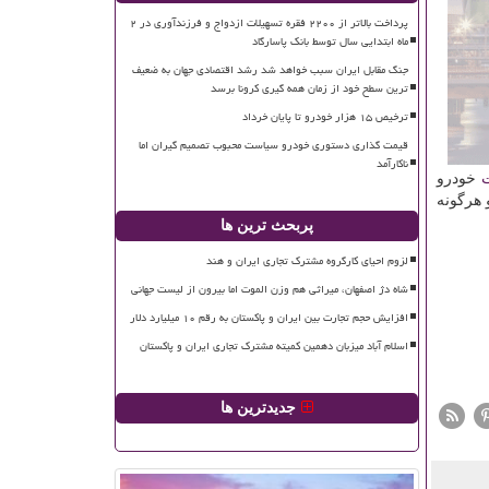
پرداخت بالاتر از ۲۲۰۰ فقره تسهیلات ازدواج و فرزندآوری در ۲
ماه ابتدایی سال توسط بانک پاسارگاد
جنگ مقابل ایران سبب خواهد شد رشد اقتصادی جهان به ضعیف
ترین سطح خود از زمان همه گیری کرونا برسد
ترخیص ۱۵ هزار خودرو تا پایان خرداد
قیمت گذاری دستوری خودرو سیاست محبوب تصمیم گیران اما
ناکارآمد
خودرو
 هرگونه
پربحث ترین ها
لزوم احیای کارگروه مشترک تجاری ایران و هند
شاه دژ اصفهان، میراثی هم وزن الموت اما بیرون از لیست جهانی
افزایش حجم تجارت بین ایران و پاکستان به رقم ۱۰ میلیارد دلار
اسلام آباد میزبان دهمین کمیته مشترک تجاری ایران و پاکستان
جدیدترین ها