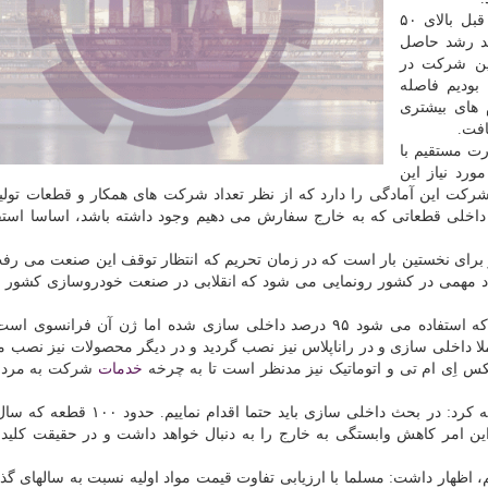
وی اضافه کرد: در حوزه خودرو سواری نسبت به سال قبل بالای ۵۰
لید خودرو های سنگین نیز ۴۶ درصد رشد حاصل
ین شرکت در
بودیم فاصله
م های بیشتری
افت.
 به صورت مستقیم با
 ۵ درصد قطعات مورد نیاز این
ت این آمادگی را دارد که از نظر تعداد شرکت های همکار و قطعات تولید
داخلی قطعاتی که به خارج سفارش می دهیم وجود داشته باشد، اساسا استق
رای نخستین بار است که در زمان تحریم که انتظار توقف این صنعت می رف
داد مهمی در کشور رونمایی می شود که انقلابی در صنعت خودروسازی کشور
مدیرعامل شرکت ایران خودرو با اعلان اینکه گیربکسی که استفاده می شود ۹۵ درصد داخلی سازی شده اما ژن آن فر
اهدیم که گیربکس ۶ دنده دستی کاملا داخلی سازی و در راناپلاس نیز نصب گردید و در دیگر محصولات نیز ن
س اِی ام تی و اتوماتیک نیز مدنظر است تا به چرخه
خدمات
شرکت به مردم
وی با تاکید بر اینکه باید توانمندی ها را متمرکز کرد، اضافه کرد: در بحث داخلی سازی بای
 امر کاهش وابستگی به خارج را به دنبال خواهد داشت و در حقیقت کلید
م، اظهار داشت: مسلما با ارزیابی تفاوت قیمت مواد اولیه نسبت به سالهای گذش