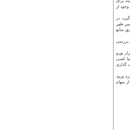
البته برای
وجود از
یرد، در
ین طور
ق منابع
ر بررسی
اظهار نمود: تولید اتوبوس را با ۸۵ هزار یورو ارزبری شروع کردیم، اما امروز ارزبری این تولید به ۴۲ هزار یورو
ازیبا کسی
 اگر سیاست گذاری
زه ورود
ست و قسمتی از سهام