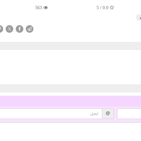
563
5
/
0.0
X