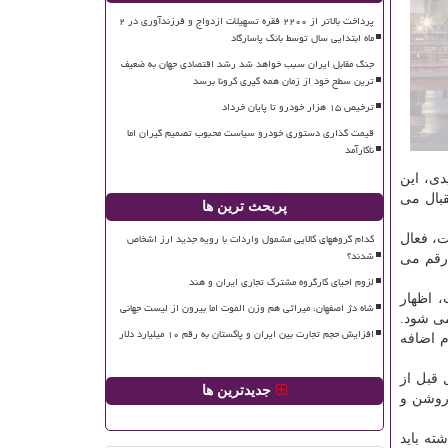
پرداخت بالاتر از ۲۲۰۰ فقره تسهیلات ازدواج و فرزندآوری در ۲
ماه ابتدایی سال توسط بانک پاسارگاد
جنگ مقابل ایران سبب خواهد شد رشد اقتصادی جهان به ضعیف
ترین سطح خود از زمان همه گیری کرونا برسد
ترخیص ۱۵ هزار خودرو تا پایان خرداد
قیمت گذاری دستوری خودرو سیاست محبوب تصمیم گیران اما
ناکارآمد
ی، این
بال می
پربحث ترین ها
کدام گروههای کالایی مشمول واردات با رویه جدید ارز اشخاص
ت، فعال
شدند؟
 رقم می
لزوم احیای کارگروه مشترک تجاری ایران و هند
انسوی است، اظهار
شاه دژ اصفهان، میراثی هم وزن الموت اما بیرون از لیست جهانی
صب می شود.
افزایش حجم تجارت بین ایران و پاکستان به رقم ۱۰ میلیارد دلار
 اضافه
د حتما اقدام نماییم. حدود ۱۰۰ قطعه که سال قبل از
جدیدترین ها
روشن و
ته باید