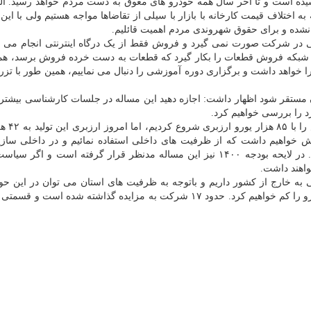
قبل امسال به ۱۵ هزار خودرو رسیده است و تا آخر سال همه خودرو های معوق به دست مردم خواهد رسید. 
اختلاف قیمت کارخانه با بازار با سیلی از تقاضاها مواجه هستیم ولی با این 
 نشده و برای حقوق شهروندی مردم اهمیت قائلیم.
 در شرکت صورت نمی گیرد و فروش فقط از یک درگاه اینترنتی انجام می گ
 شبکه فروش قطعات را بکار گیرد که قطعات به دست خرده فروش برسد، هم
 را خواهد داشت و برگزاری دوره آموزشی را دنبال می نماییم، همین طور با تزری
 مستقر شود اظهار داشت: اجازه دهید این مساله در جلسات کارشناسی بیشت
د را بررسی خواهیم کرد.
وی درباب توجه به داخلی سازی 
 یورو خواهد رسید. تلاش خواهیم داشت که از ظرفیت های داخلی استفاده نمائیم و در داخلی س
شوخی نداریم چونکه از اهداف ماست و باید صورت گیرد. در لایحه بودجه ۱۴۰۰ نیز این مساله مدنظر قرار گرفته است و
اهند داشت.
ایی به خارج از کشور داریم و باتوجه به ظرفیت های استان می توان در این حو
کرد، اضافه کرد: تعداد شرکت های زیرمجموعه ایران خودرو را کم خواهیم کرد. حدود ۱۷ شرکت به مزایده گذاشته شده ا