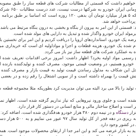
اش خواهیم داشت که قسمتی از مطالبات شرکت های قطعه ساز را طبق مصوبه
پول و اعتبار پرداخت نماییم، البته بدهی ۴۰ هزار میلیارد
ساز همکار با ایران خودرو، ۱۵ هزار میلیارد تومان است که ۵ هزار میلیارد تومان آن بدهی ۱۲۰ روزه است که اساسا 
پرداخت خواهد شد.
د: قسمتی از این امر به بیرون از بنگاه و بخشی به درون بنگاه مرتبط می باشد.
ه یک خودرو، استانداردهای اروپا را دریافت کردیم و این امر برای نخستین بار
اضافه کرد: ۷۱ درصد قیمت تمام شده یک خودرو، هزینه قطعات و اجزا و مواداولیه ای است که خریداری
ه عملکرد شرکت های قطعه ساز نیز باز می گردد.
راجع رسمی مواد اولیه بخرد؟ اظهار داشت: امروز برخی اقدامات تعریف شده
درو هستیم، در وضعیت قیمتی موجود، مصرف کننده و تولیدکننده بازنده 
حل این شکاف به مدلول رساندن قیمت تولید به قیمت بازار و مصرف کننده
ش قیمت را بهمراه داشته است و از سویی اشتغال را رقم زده و در بعضی م
تولید را بالا می برد البته می توان مدیریت کرد بطوریکه مثلا مجموعه قطعه س
ه جذب نیرو از سال ۹۸ تا حالا انجام نشده است و جلوی ورود نیروهایی که نیاز نداریم گرفته شده است، اظهار 
ت و اصلاح ساختار مالی و منابع انسانی در دستور کار قرار دارد.
دستگاه
و در نیمه دوم ۳۸۰ هزار خودرو هدفگذاری شده است، اضافه کرد:
آذرماه امسال از تولید ۳۷۰ هزار خودرو گذشتیم و با برنامه ریزی در دهه ف
در کشور وجود دارد.