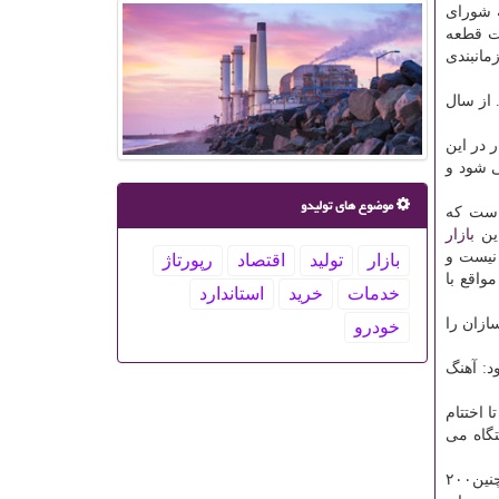
 شورای
 تومانی ایران خودرو به شرکتها درست نیست، عدد درست مطالبات ۶۵۰ شرکت قطعه
بر طبق برنامه زمانبندی
 از سال
 در این
 می شود و
موضوع های تولیدو
 است که
این
بازار
 نیست و
بازار
تولید
اقتصاد
رپورتاژ
واقع با
خدمات
خرید
استاندارد
ازان را
خودرو
نمود: آهنگ
 تا اختتام
جر از کل تولید سال ۹۷ عبور می نماییم و به ۵۰۰ هزار دستگاه می
مقیمی اظهار داشت: ایران خودرو هر سال یک محصول جدید به بازار عرضه می کند و این امر جدا از ارتقای محصولات موجود است. همچنین۲۰۰