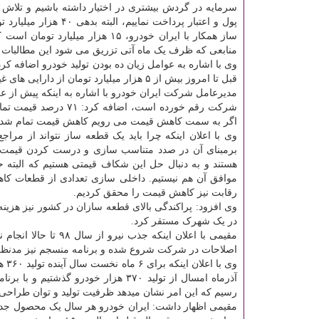
سرمایه در گردش بیشتری در اختیار داشته باشیم و تل
منابعی که ظرف یک ماه آتی تزریق می شود این مطالبات 
وی با اشاره به عوامل زیان ده بودن تولید خودرو اضافه کر
قبل تا امروز بیش از ۵ هزار میلیارد تومان از دارایی های غیرمولد ایران خودرو واگذار شده و تبدیل به دارایی های مولد شده است.
مدیرعامل شرکت ایران خودرو با اشاره به اینکه پیش از عرض
شرکت رقم خورده است، 
اگر به سمت کاهش قیمت می رویم کاهش قیمت تمام شده ب
وی با اعلان اینکه چرا باید یک قطعه ساز نتواند از م
برمبنای آن در صدد متناسب سازی و درست کردن قیمت خو
هستند و به دنبال حل این شکاف قیمتی هستیم که البته 
موافق آن هم نیستیم. داخلی سازی تعدادی از قطعات کاه
رقابت نیز کاهش قیمت را محقق کردیم.
وی افزود: پراکندگی بالای قطعه سازان در کشور نیز هزینه 
در یک شهرک مستقر کرد.
مقیمی با اعلان اینک
اصلاحات در شرکت شروع شده و برنامه منسجم نیز مدنظر اس
وی با اعلان اینکه برای ۶ ماه نخست سال آینده تولید ۳۶۰ هزار
رسیم که این امر نشان میدهد ظرفیت تولید و توان طراحی 