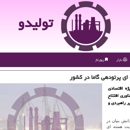
تولیدو
بازار
رپورتاژ
ی پرتودهی گاما در كشور
ژه اقتصادی
اوری افتتاح
ر راهبردی و
نش بنیان در
سایت هسته ای