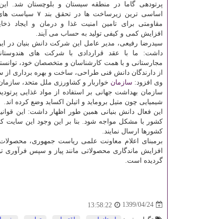
پرتودهی گاما در منطقه سیستان و بلوچستان شد. این
اساسی ترین زیرساخت ها در تحقق بند ۷ سیاست های کلی
مقاومتی برای تامین امنیت غذا و درمان و ایجاد ذخایر
افزایش کمی و کیفی تولید به حساب می آیند.
سیدرضا رفیعی، مدیر عامل این شرکت دانش بنیان در این
داشت: ما با عقد قراردادی با شرکت های هندوستا
مجارستانی و با همت کارشناسان و متخصصان خود، توانستی
از دارندگان دانش فنی طراحی، ساخت و بهره برداری از س
وی افزود:
سازمان
خواربار و کشاورزی ملل متحد، سازمان ا
سازمان بهداشت جهانی بر استفاده از مواد غذایی پرتودید
شیمیایی چون متیل بروماید و اتیلن اکساید وضع کرده اند.
این فعال دانش بنیانی همین طور اظهار داشت: این قو
کشور با مشکل مواجه شود. بنا بر این وجود این سایت ک
کشورها ارسال نمایند.
برمبنای اعلام معاونت علمی ریاست جمهوری، محصولات
افزایش ماندگاری محصولاتی مانند پیاز و سپس فرآوری تولی
گردیده است.
1399/04/24
13:58:22