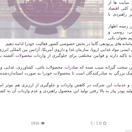
 سایت ها از
اقتصاد
 راهبردی با
 زمینه اظهار
نی، روسی و
م بعنوان یکی
امانه های پرتودهی گاما در بخش خصوصی کشور فعالیت خودرا ادامه دهیم.
یمنی مواد غذایی اروپا، سازمان غذا و داروی آمریکا، آژانس بین المللی انرژی
ه تاکید دارند و قوانین مختلفی برای جلوگیری از واردات
محصولات
آغشته ب
انین سخت گیرانه سبب شده که
صادرات
محصولات باغی، کشاورزی، غذایی و
مک بزرگی به صادرکنندگان است تا محصولات خودرا به صورت استانداردشده 
 و
خدمات
این شرکت در کاهش واردات و جلوگیری از ارزبری هم موثر است
د پودر پیاز به بالا رفتن تولید این محصول راهبردی و عدم واردات آن به کش
1916
5
/
5.0