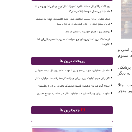
پرداخت بالاتر از ۲۲۰۰ فقره تسهیلات ازدواج و فرزندآوری در ۲
ماه ابتدایی سال توسط بانک پاسارگاد
جنگ مقابل ایران سبب خواهد شد رشد اقتصادی جهان به ضعیف
ترین سطح خود از زمان همه گیری کرونا برسد
ترخیص ۱۵ هزار خودرو تا پایان خرداد
قیمت گذاری دستوری خودرو سیاست محبوب تصمیم گیران اما
ناکارآمد
 اتمی و
ه سموم
پربحث ترین ها
 پزشکی
شاه دژ اصفهان، میراثی هم وزن الموت اما بیرون از لیست جهانی
به دیگر
افزایش حجم تجارت بین ایران و پاکستان به رقم ۱۰ میلیارد دلار
. مثلا
اسلام آباد میزبان دهمین کمیته مشترک تجاری ایران و پاکستان
ور منجر
تجارت ایران و پاکستان ۱۰ میلیارد دلار در محاصره موانع تجاری
جدیدترین ها