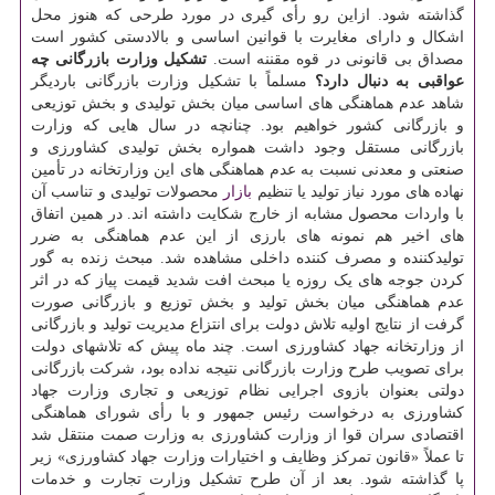
گذاشته شود. ازاین رو رأی گیری در مورد طرحی که هنوز محل
اشکال و دارای مغایرت با قوانین اساسی و بالادستی کشور است
مصداق بی قانونی در قوه مقننه است.
تشکیل وزارت بازرگانی چه
عواقبی به دنبال دارد؟
مسلماً با تشکیل وزارت بازرگانی باردیگر
شاهد عدم هماهنگی های اساسی میان بخش تولیدی و بخش توزیعی
و بازرگانی کشور خواهیم بود. چنانچه در سال هایی که وزارت
بازرگانی مستقل وجود داشت همواره بخش تولیدی کشاورزی و
صنعتی و معدنی نسبت به عدم هماهنگی های این وزارتخانه در تأمین
نهاده های مورد نیاز تولید یا تنظیم
بازار
محصولات تولیدی و تناسب آن
با واردات محصول مشابه از خارج شکایت داشته اند. در همین اتفاق
های اخیر هم نمونه های بارزی از این عدم هماهنگی به ضرر
تولیدکننده و مصرف کننده داخلی مشاهده شد. مبحث زنده به گور
کردن جوجه های یک روزه یا مبحث افت شدید قیمت پیاز که در اثر
عدم هماهنگی میان بخش تولید و بخش توزیع و بازرگانی صورت
گرفت از نتایج اولیه تلاش دولت برای انتزاع مدیریت تولید و بازرگانی
از وزارتخانه جهاد کشاورزی است. چند ماه پیش که تلاشهای دولت
برای تصویب طرح وزارت بازرگانی نتیجه نداده بود، شرکت بازرگانی
دولتی بعنوان بازوی اجرایی نظام توزیعی و تجاری وزارت جهاد
کشاورزی به درخواست رئیس جمهور و با رأی شورای هماهنگی
اقتصادی سران قوا از وزارت کشاورزی به وزارت صمت منتقل شد
تا عملاً «قانون تمرکز وظایف و اختیارات وزارت جهاد کشاورزی» زیر
پا گذاشته شود. بعد از آن طرح تشکیل وزارت تجارت و خدمات