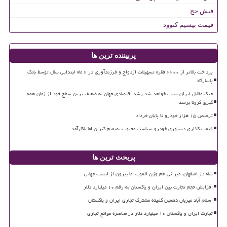
فیش حج
قیمت بیسیم کنوود
پربیننده ترین ها
پرداخت بالاتر از ۲۲۰۰ فقره تسهیلات ازدواج و فرزندآوری در ۲ ماه ابتدایی سال توسط بانک
پاسارگاد
جنگ مقابل ایران سبب خواهد شد رشد اقتصادی جهان به ضعیف ترین سطح خود از زمان همه
گیری کرونا برسد
ترخیص ۱۵ هزار خودرو تا پایان خرداد
قیمت گذاری دستوری خودرو سیاست محبوب تصمیم گیران اما ناکارآمد
پربحث ترین ها
شاه دژ اصفهان، میراثی هم وزن الموت اما بیرون از لیست جهانی
افزایش حجم تجارت بین ایران و پاکستان به رقم ۱۰ میلیارد دلار
اسلام آباد میزبان دهمین کمیته مشترک تجاری ایران و پاکستان
تجارت ایران و پاکستان ۱۰ میلیارد دلار در محاصره موانع تجاری