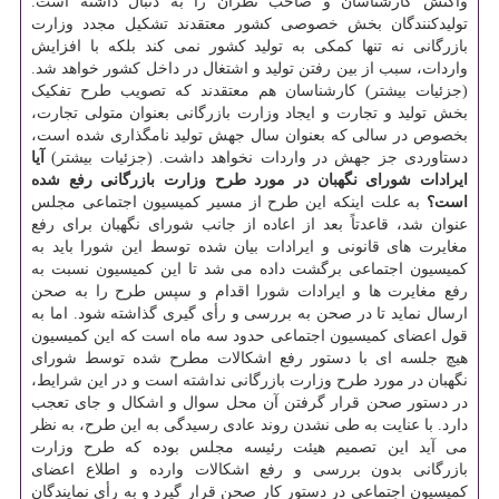
واکنش کارشناسان و صاحب نظران را به دنبال داشته است.
تولیدکنندگان بخش خصوصی کشور معتقدند تشکیل مجدد وزارت
بازرگانی نه تنها کمکی به تولید کشور نمی کند بلکه با افزایش
واردات، سبب از بین رفتن تولید و اشتغال در داخل کشور خواهد شد.
(جزئیات بیشتر) کارشناسان هم معتقدند که تصویب طرح تفکیک
بخش تولید و تجارت و ایجاد وزارت بازرگانی بعنوان متولی تجارت،
بخصوص در سالی که بعنوان سال جهش تولید نامگذاری شده است،
دستاوردی جز جهش در واردات نخواهد داشت. (جزئیات بیشتر)
آیا
ایرادات شورای نگهبان در مورد طرح وزارت بازرگانی رفع شده
است؟
به علت اینکه این طرح از مسیر کمیسیون اجتماعی مجلس
عنوان شد، قاعدتاً بعد از اعاده از جانب شورای نگهبان برای رفع
مغایرت های قانونی و ایرادات بیان شده توسط این شورا باید به
کمیسیون اجتماعی برگشت داده می شد تا این کمیسیون نسبت به
رفع مغایرت ها و ایرادات شورا اقدام و سپس طرح را به صحن
ارسال نماید تا در صحن به بررسی و رأی گیری گذاشته شود. اما به
قول اعضای کمیسیون اجتماعی حدود سه ماه است که این کمیسیون
هیچ جلسه ای با دستور رفع اشکالات مطرح شده توسط شورای
نگهبان در مورد طرح وزارت بازرگانی نداشته است و در این شرایط،
در دستور صحن قرار گرفتن آن محل سوال و اشکال و جای تعجب
دارد. با عنایت به طی نشدن روند عادی رسیدگی به این طرح، به نظر
می آید این تصمیم هیئت رئیسه مجلس بوده که طرح وزارت
بازرگانی بدون بررسی و رفع اشکالات وارده و اطلاع اعضای
کمیسیون اجتماعی در دستور کار صحن قرار گیرد و به رأی نمایندگان