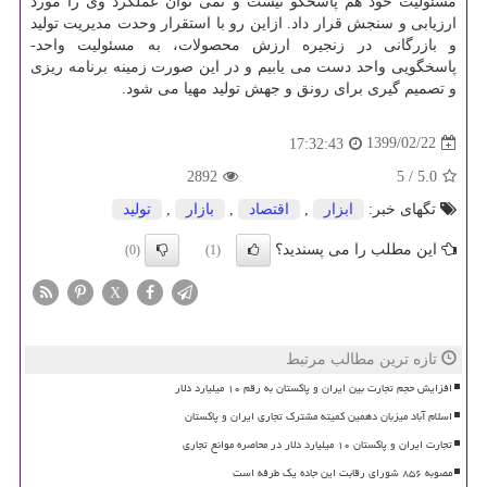
مسئولیت خود هم پاسخگو نیست و نمی توان عملکرد وی را مورد
ارزیابی و سنجش قرار داد. ازاین رو با استقرار وحدت مدیریت تولید
و بازرگانی در زنجیره ارزش محصولات، به مسئولیت واحد-
پاسخگویی واحد دست می یابیم و در این صورت زمینه برنامه ریزی
و تصمیم گیری برای رونق و جهش تولید مهیا می شود.
1399/02/22
17:32:43
2892
5
/
5.0
تگهای خبر:
ابزار
,
اقتصاد
,
بازار
,
تولید
این مطلب را می پسندید؟
(0)
(1)
X
تازه ترین مطالب مرتبط
افزایش حجم تجارت بین ایران و پاکستان به رقم ۱۰ میلیارد دلار
اسلام آباد میزبان دهمین کمیته مشترک تجاری ایران و پاکستان
تجارت ایران و پاکستان ۱۰ میلیارد دلار در محاصره موانع تجاری
مصوبه ۸۵۶ شورای رقابت این جاده یک طرفه است