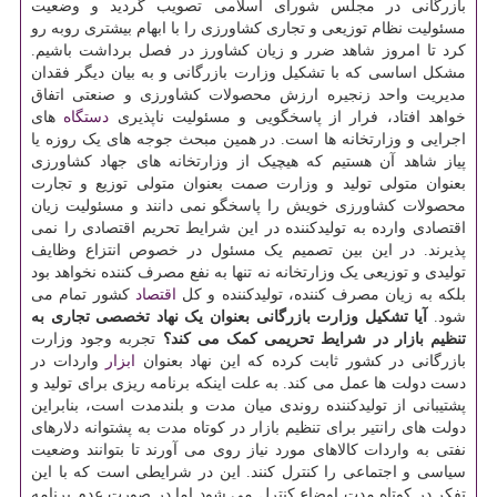
بازرگانی در مجلس شورای اسلامی تصویب گردید و وضعیت
مسئولیت نظام توزیعی و تجاری کشاورزی را با ابهام بیشتری روبه رو
کرد تا امروز شاهد ضرر و زیان کشاورز در فصل برداشت باشیم.
مشکل اساسی که با تشکیل وزارت بازرگانی و به بیان دیگر فقدان
مدیریت واحد زنجیره ارزش محصولات کشاورزی و صنعتی اتفاق
خواهد افتاد، فرار از پاسخگویی و مسئولیت ناپذیری
دستگاه
های
اجرایی و وزارتخانه ها است. در همین مبحث جوجه های یک روزه یا
پیاز شاهد آن هستیم که هیچیک از وزارتخانه های جهاد کشاورزی
بعنوان متولی تولید و وزارت صمت بعنوان متولی توزیع و تجارت
محصولات کشاورزی خویش را پاسخگو نمی دانند و مسئولیت زیان
اقتصادی وارده به تولیدکننده در این شرایط تحریم اقتصادی را نمی
پذیرند. در این بین تصمیم یک مسئول در خصوص انتزاع وظایف
تولیدی و توزیعی یک وزارتخانه نه تنها به نفع مصرف کننده نخواهد بود
بلکه به زیان مصرف کننده، تولیدکننده و کل
اقتصاد
کشور تمام می
شود.
آیا تشکیل وزارت بازرگانی بعنوان یک نهاد تخصصی تجاری به
تنظیم بازار در شرایط تحریمی کمک می کند؟
تجربه وجود وزارت
بازرگانی در کشور ثابت کرده که این نهاد بعنوان
ابزار
واردات در
دست دولت ها عمل می کند. به علت اینکه برنامه ریزی برای تولید و
پشتیبانی از تولیدکننده روندی میان مدت و بلندمدت است، بنابراین
دولت های رانتیر برای تنظیم بازار در کوتاه مدت به پشتوانه دلارهای
نفتی به واردات کالاهای مورد نیاز روی می آورند تا بتوانند وضعیت
سیاسی و اجتماعی را کنترل کنند. این در شرایطی است که با این
تفکر در کوتاه مدت اوضاع کنترل می شود اما در صورت عدم برنامه