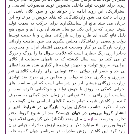
ریزی برای تقویت تولید داخلی بخصوص تولید محصولات اساسی و
استراتژیک، این روند ادامه دار خواهد بود و سود کلان ناشی از
واردات باعث می شود واردکنندگانی که بقای خویش را در تداوم این
جریان می بینند مانع از سیاستگذاری برای حرکت به سمت تولید
شوند. چیزی که در این یکی دو سال شاهد آن بوده ایم و بدون هیچ
دلیل قانع کننده ای طرح وزارت بازرگانی مطرح و با جدیت توسط
دولت و بعضی از نمایندگان مجلس پیگیری می شود. ماهیت وارداتی
وزارت بازرگانی در کنار وضعیت تحریمی اقتصاد ایران و محدودیت
ذخایر ارزی زنگ خطری است که علامت سوال ما را بزرگ و بزرگ
تر می کند. در سه سال گذشته که به نامهای «حمایت از کالای
ایرانی»، «رونق تولید» و «جهش تولید» نام گذاری شده شاهد اعطای
بی حد و حصر ارز دولتی ۴۲۰۰ تومانی برای واردات کالاهای غیر
ضروری و پیگیری مجدانه دولت و مجلس برای طرح ضد تولیدی
وزارت بازرگانی هستیم. این در شرایطی است که این سیاست های
اجرایی کمکی به رونق یا جهش تولید و خودکفایی نکرده است و
سیاست ارز رانتی ۴۲۰۰ تومانی در زمان خود کمکی به مصرف
کننده و کاهش قیمت تمام شده کالاهای اساسی مثل گوشت یا
حبوبات نکرد.
تناسب تشکیل وزارت بازرگانی در شرایط اخیر و
انتشار کرونا ویروس در جهان چیست؟
بعد از شیوع کرونا، دفتر
تجارت و توسعه
سازمان
ملل متحد (آنکتاد) طی گزارشی اعلام نمود
کرونا ویروس ۵۰ میلیارد دلار بر زنجیره ارزش صادرات جهانی زیان
وارد کرد. این کاهش ارزش صادرات در سرتاسر جهان که به علت