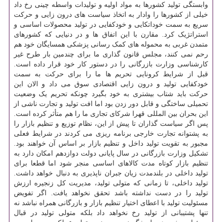
وابستگی تولید کشورها به مواد اولیه و تولیدات واسطه چینی رخ داد
خیلی از کشورها را وادار به اتخاذ سیاست های درون زایی و حرکت
سریع به سمت خوداتکایی و خودکفایی در تولید محصولات اساسی و
استراتژیک کرد. مقارن با این اتفاق ها و در دنیایی که کشورهای
متمدن غربی به محموله های کمک رسانی پزشکی همسایگان خود هم
رحم نمی کنند، مجلس قانون گذاری ما برای چندمین بار طرح غیر
کارشناسی وزارت بازرگانی را در دستور کار خود قرار داده است.
قبل از شرایط کرونایی تحریم ها ما را برای حرکت به سمت
خودکفایی تولید و درون زایی اقتصادی سوق می داد و الان این
حرکت باید شتاب بیشتری به خود بگیرد چونکه تحریم یک وضعیت
تحمیلی ساختگی و قابل دور زدن بود اما افت تولید و تجارت ناشی از
این بحران بین المللی قهرا شرکای تجاری ما را هم متأثر کرده است.
پس اگر سیاست گذاران تا پیش از این، نظام توزیع و تنظیم بازار را
به پشتوانه تجارت خارجی برنامه ریزی می کردند در شرایط فعلی
مجبور به تقویت تولید داخل و تنظیم بازار بر اساس آن خواهند بود.
تشکیل وزارت بازرگانی در سال پایانی دولت دوازدهم امکان دارد به
تنظیم بازار کوتاه مدت کالاهای اساسی منجر شود اما قطعا برای
تولید داخلی در بلندمدت زیان جبران ناپذیری به دنبال خواهد داشت.
تولید داخلی، تا زمانی که متولی تولید، مدیریت کل زنجیره ارزش
تولید را در دست نداشته باشد تحقق نخواهد یافت. اگر تفویض
مسئولیت تولید با اعطای اختیار تنظیم بازار و بازرگانی همراه نباشد نه
تنها پشتیبانی از تولید رخ نخواهد داد بلکه متولی تولید در قبال