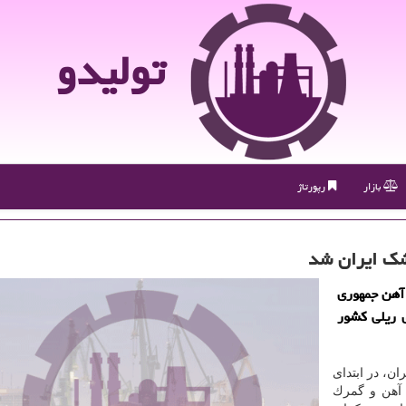
تولیدو
بازار
رپورتاژ
شك ایران شد
 آهن جمهوری
ی ریلی كشور
ن، در ابتدای
 آهن و گمرك