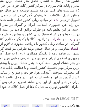
كشور بعد از سال ها انتظار، تحقق بندر خشك آپرین بعن
۲۵ سیاست های كلی برنامه ششم توسعه و در سال جهش
منظور تبادل اطلاعات الكترونیكی گمركی در اسناد حمل 
تسهیل ترخیص
كالا
در مبادی ریلی كشور تفاهم نامه همكا
بین راه آهن جمهوری اسلامی ایران و گمرك در بندر آپ
رسید. در این تفاهم نامه دو طرف توافق كردند در زمینه 
در پایانه ها و مراكز لجستیك ریلی كشور و پیشبرد حمل و 
در
واردات
و
صادرات
و ترانزیت كالا با یكدیگر همكاری كن
گمركی در مبادی ریلی كشور با دریافت مجوزهای لازم از 
اقتصاد
مقاومتی و در سال جهش تولید طرفین موافقت كردند، 
شدن این تفاهم نامه با یكدیگر همكاری لازم را به عمل آو
ترین مركز مهم لجستیك كشور است و با فعالیت پایانه ها
گیر مصرف سوخت، آلودگی هوا، حوادث و سوانح رانندگی و 
خشك آپرین در این منطقه است. این بندر محل تقاطع خط
ایران در بندر آپرین از این پس شاهد تسریع در ترخیص 
اطراف كلانشهر تهران صاحبان كالاها از حمل كالاهای خود از 
1399/01/25
23:40:00
تگهای خبر:
اقتصاد
,
تولید
,
صادرات
,
كالا