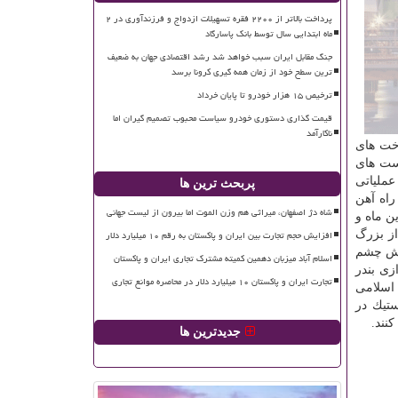
پرداخت بالاتر از ۲۲۰۰ فقره تسهیلات ازدواج و فرزندآوری در ۲
ماه ابتدایی سال توسط بانک پاسارگاد
جنگ مقابل ایران سبب خواهد شد رشد اقتصادی جهان به ضعیف
ترین سطح خود از زمان همه گیری کرونا برسد
ترخیص ۱۵ هزار خودرو تا پایان خرداد
قیمت گذاری دستوری خودرو سیاست محبوب تصمیم گیران اما
ناکارآمد
اخت های
است های
عملیاتی
پربحث ترین ها
راه آهن
شاه دژ اصفهان، میراثی هم وزن الموت اما بیرون از لیست جهانی
ادی و دارایی و رئیس كل گمرك جمهوری اسلامی ایران روز ۲۵ فروردین ماه و
افزایش حجم تجارت بین ایران و پاکستان به رقم ۱۰ میلیارد دلار
بعنوان یكی از بزرگ
اهش چشم
اسلام آباد میزبان دهمین کمیته مشترک تجاری ایران و پاکستان
زی بندر
تجارت ایران و پاکستان ۱۰ میلیارد دلار در محاصره موانع تجاری
اسلامی
ستیك در
نند.
جدیدترین ها