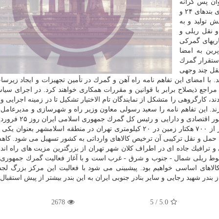
وان پس كرانه
بنادر و پایانه های مرزی در مركز كشور كلید خورد. در اجرای بندهای ۲۴ و
 تولید و به
و نقل ریلی و
ریهای گمركی
رین به امضا
استقرار گمرك
نقل چند وجهی
ند. با امضای این تفاهم نامه راه آهن و گمرك در تأمین تجهیزات و ایجاد زیرس
مراجع ذیصلاح برابر با قوانین و مقررات همكاری خواهند كرد. در اجرای سی
كارگروهی را متشكل از نمایندگان تام الاختیار تشكیل تا در زمینه اجرایی و 
رند. این تفاهم نامه را سعید رسولی معاون وزیر راه و شهرسازی و مدیرعامل 
جمهوری اسلامی ایران و مهدی میر اشرفی معاون وزیر امور اقتص
در بندر خشك آپرین امضا كردند. بندر خشك آپرین با بیشتر از ۷۰۰ هكتار زمین در ۲۰ كیلومتری تهران در منطقه اسلامشهر 
ی حمل و نقل تركیبی آن ترخیص كالاهای وارداتی به كشور تسهیل می شود. ك
ترافیك جاده ای در اطراف كلان شهر تهران از بزرگترین مزیت های راه اندا
وط ریلی شمال - جنوب و شرق - غرب است و با آغاز فعالیت گمرك جمهوری 
كالاهای اساسی خواهیم بود. پیشبینی می شود با فعالیت این مركز بزرگ لج
بندر شهید رجایی و سایر بنادر جنوبی ایران به این بندر بیشتر از پیش استقبال ك
2678
5
/
5.0