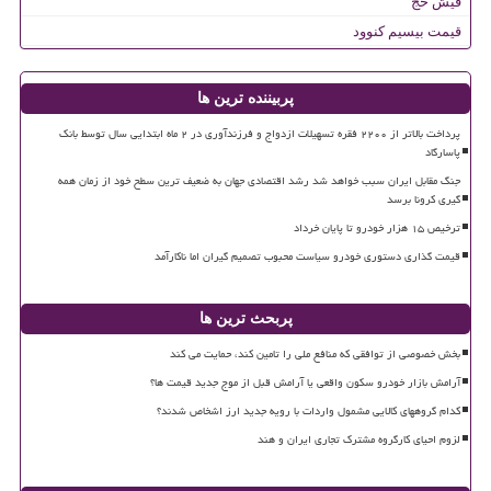
فیش حج
قیمت بیسیم کنوود
پربیننده ترین ها
پرداخت بالاتر از ۲۲۰۰ فقره تسهیلات ازدواج و فرزندآوری در ۲ ماه ابتدایی سال توسط بانک
پاسارگاد
جنگ مقابل ایران سبب خواهد شد رشد اقتصادی جهان به ضعیف ترین سطح خود از زمان همه
گیری کرونا برسد
ترخیص ۱۵ هزار خودرو تا پایان خرداد
قیمت گذاری دستوری خودرو سیاست محبوب تصمیم گیران اما ناکارآمد
پربحث ترین ها
بخش خصوصی از توافقی که منافع ملی را تامین کند، حمایت می کند
آرامش بازار خودرو سکون واقعی یا آرامش قبل از موج جدید قیمت ها؟
کدام گروههای کالایی مشمول واردات با رویه جدید ارز اشخاص شدند؟
لزوم احیای کارگروه مشترک تجاری ایران و هند