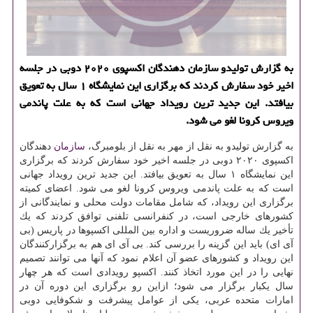
به گزارش تولیدو سازمان دهندگان اكسپوی ۲۰۲۰ دوبی در جلسه
اخیر خود سفارش كردند كه برگزاری این نمایشگاه ۱ سال به تعویق
بیافتد. این جدید ترین رویداد جهانی است كه به علت پاندمی
ویروس كرونا لغو می شود.
به گزارش تولیدو به نقل از مهر به نقل از بلومبرگ،
سازمان
دهندگان
اكسپوی ۲۰۲۰ دوبی در جلسه اخیر خود سفارش كردند كه برگزاری
این نمایشگاه ۱ سال به تعویق بیافتد. این جدید ترین رویداد جهانی
است كه به علت پاندمی ویروس كرونا لغو می شود. اعضای كمیته
برگزاری این رویداد، كه شامل مقامات دولت محلی و نمایندگانی از
كشورهای خارجی است، در كنفرانسی تلفنی توافق كردند كه یك
تأخیر یك ساله ضروریست و اداره بین المللی اكسپوها در پاریس (بی
آی ای) باید این گزینه را بررسی كند. بی آی ای هم به برگزاركنندگان
این رویداد و كشورهای عضو آن اعلام نمود كه آنها می توانند تصمیم
نهایی را در این مورد اتخاذ كنند. اكسپو رویدادی است كه هر چهار
سال یكبار برگزار می شود؛ ازاین رو برگزاری این دوره آن در
امارات متحده عربی، یكی از عوامل پیشرفت و شكوفایی دوبی