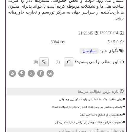
بشمار می رود. دولت و بخش خصوصی میلیاردها دلار را صرف
ساخت هتل ها و تشكیلات مربوطه كرده است تا بتواند پذیرای میلیون
ها بازدیدكننده از سراسر جهان به مركز توریسم و تجارت خاورمیانه
باشد.
1399/01/14
21:21:45
3084
5
/
5.0
تگهای خبر:
سازمان
این مطلب را می پسندید؟
(0)
(1)
X
تازه ترین مطالب مرتبط
پایان معافیت یک ساله مالیاتی واردات کولبری و ملوانی
واحدهای صنعتی برای دریافت اعتبار مالیاتی فراخوانده شدند
محدودیت برق صنایع کاسته می شود
ممنوعیت هرگونه ساخت وساز در اراضی جدید ساحلی خزر
نظرات بینندگان در مورد این مطلب