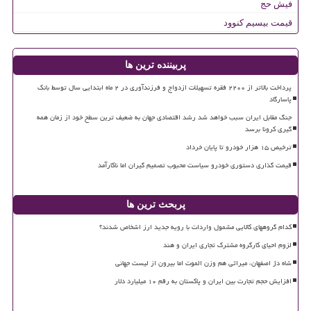
فیش حج
قیمت بیسیم کنوود
پربیننده ترین ها
پرداخت بالاتر از ۲۲۰۰ فقره تسهیلات ازدواج و فرزندآوری در ۲ ماه ابتدایی سال توسط بانک
پاسارگاد
جنگ مقابل ایران سبب خواهد شد رشد اقتصادی جهان به ضعیف ترین سطح خود از زمان همه
گیری کرونا برسد
ترخیص ۱۵ هزار خودرو تا پایان خرداد
قیمت گذاری دستوری خودرو سیاست محبوب تصمیم گیران اما ناکارآمد
پربحث ترین ها
کدام گروههای کالایی مشمول واردات با رویه جدید ارز اشخاص شدند؟
لزوم احیای کارگروه مشترک تجاری ایران و هند
شاه دژ اصفهان، میراثی هم وزن الموت اما بیرون از لیست جهانی
افزایش حجم تجارت بین ایران و پاکستان به رقم ۱۰ میلیارد دلار