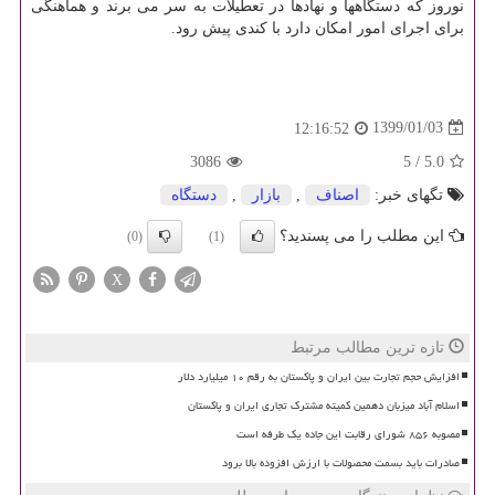
نوروز كه دستگاهها و نهادها در تعطیلات به سر می برند و هماهنگی
برای اجرای امور امكان دارد با كندی پیش رود.
1399/01/03
12:16:52
3086
5
/
5.0
تگهای خبر:
اصناف
,
بازار
,
دستگاه
این مطلب را می پسندید؟
(0)
(1)
X
تازه ترین مطالب مرتبط
افزایش حجم تجارت بین ایران و پاکستان به رقم ۱۰ میلیارد دلار
اسلام آباد میزبان دهمین کمیته مشترک تجاری ایران و پاکستان
مصوبه ۸۵۶ شورای رقابت این جاده یک طرفه است
صادرات باید بسمت محصولات با ارزش افزوده بالا برود