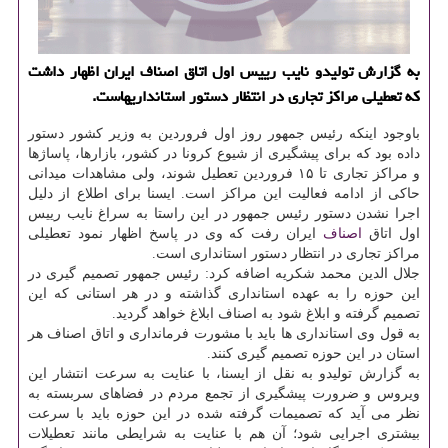
به گزارش تولیدو نایب رییس اول اتاق اصناف ایران اظهار داشت
كه تعطیلی مراكز تجاری در انتظار دستور استانداریهاست.
باوجود اینكه رئیس جمهور روز اول فروردین به وزیر كشور دستور
داده بود كه برای پیشگیری از شیوع كرونا در كشور، بازارها، پاساژها
و مراكز تجاری تا ۱۵ فروردین تعطیل شوند، ولی مشاهدات میدانی
حاكی از ادامه فعالیت این مراكز است. ایسنا برای اطلاع از دلیل
اجرا نشدن دستور رئیس جمهور در این راستا به سراغ نایب رییس
اول اتاق
اصناف
ایران رفت كه وی در پاسخ اظهار نمود تعطیلی
مراكز تجاری در انتظار دستور استانداری است.
جلال الدین محمد شكریه اضافه كرد: رئیس جمهور تصمیم گیری در
این حوزه را به عهده استانداری گذاشته و در هر استانی كه این
تصمیم گرفته و ابلاغ شود به اصناف ابلاغ خواهد گردید.
به قول وی استانداری ها باید با مشورت فرمانداری و اتاق اصناف هر
استان در این حوزه تصمیم گیری كنند.
به گزارش تولیدو به نقل از ایسنا، با عنایت به سرعت انتشار این
ویروس و ضرورت پیشگیری از تجمع مردم در فضاهای سربسته به
نظر می آید كه تصمیمات گرفته شده در این حوزه باید با سرعت
بیشتری اجرایی شود؛ آن هم با عنایت به شرایطی مانند تعطیلات