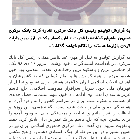
به گزارش تولیدو رئیس كل بانك مركزی اشاره كرد: بانك مركزی
همچون ماههای گذشته با قدرت، تلاش كسانی كه در آرزوی بی ثبات
كردن بازارها هستند را ناكام خواهد گذاشت.
به گزارش تولیدو به نقل از مهر، عبدالناصر همتی، رئیس كل بانك
مركزی در یادداشت اینستاگرامی خود نوشت: امروز ۱۶ دی ۹۸ یكی
از حماسی ترین و باشكوه ترین رخدادهای انقلاب اسلامی بود. خیل
عظیم مردم از همه گرایش ها و تمام كسانی كه به كشورشان و
اهداف انقلاب اسلامی ایران علاقمند هستند، برای تشییع و تجلیل از
قهرمان ملی خود، سردار سرافراز مقاومت اسلامی، حاج قاسم
عزیز به میدان آمدند. وی ادامه داد: خون شهید سلیمانی فصل جدیدی
از عظمت و شكوه ملت ایران در سراسر كشور را به وجود آورده و
همبستگی عمیق ملی را باعث شده است. بگفته همتی، این روزها و
لحظات را قدر بدانیم و اتحادیه و همبستگی ملی به وجود آمده را
برای پیشبرد آنچه كه حاج قاسم نیز یك عمر برای آن تلاش كرد، حفظ
و تقویت نماییم. وی گفت: بانك مركزی جمهوری اسلامی ایران نیز در
همین مسیر و در این مرحله از جنگ اقتصادی دشمن، از هیچ تلاشی
برای خنثی سازی فشار حداكثری آنها به مردم ایران و برای حفظ و