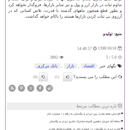
تداوم ثبات در
بازار
ارز و پول و نیز سایر بازارها، فروگذار نخواهد كرد
و بطور قطع همچون ماههای گذشته با قدرت، تلاش كسانی كه در
آرزوی بی ثبات كردن بازارها هستند را ناكام خواهد گذاشت.
منبع:
تولیدو
1398/10/18
14:48:57
3892
5
/
5.0
تگهای خبر:
اقتصاد
,
بازار
,
بانك مركزی
این مطلب را می پسندید؟
(0)
(1)
X
تازه ترین مطالب مرتبط
افزایش حجم تجارت بین ایران و پاکستان به رقم ۱۰ میلیارد دلار
اسلام آباد میزبان دهمین کمیته مشترک تجاری ایران و پاکستان
تجارت ایران و پاکستان ۱۰ میلیارد دلار در محاصره موانع تجاری