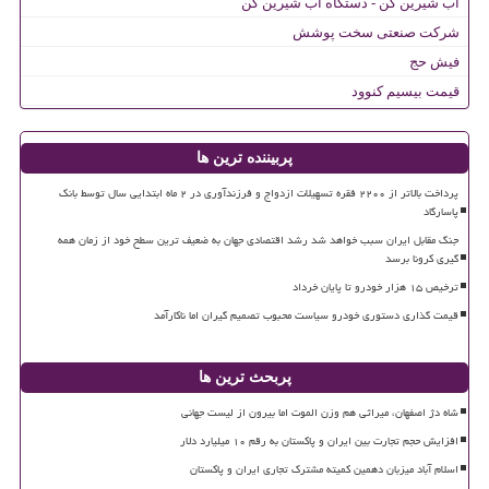
آب شیرین کن - دستگاه آب شیرین کن
شرکت صنعتی سخت پوشش
فیش حج
قیمت بیسیم کنوود
پربیننده ترین ها
پرداخت بالاتر از ۲۲۰۰ فقره تسهیلات ازدواج و فرزندآوری در ۲ ماه ابتدایی سال توسط بانک
پاسارگاد
جنگ مقابل ایران سبب خواهد شد رشد اقتصادی جهان به ضعیف ترین سطح خود از زمان همه
گیری کرونا برسد
ترخیص ۱۵ هزار خودرو تا پایان خرداد
قیمت گذاری دستوری خودرو سیاست محبوب تصمیم گیران اما ناکارآمد
پربحث ترین ها
شاه دژ اصفهان، میراثی هم وزن الموت اما بیرون از لیست جهانی
افزایش حجم تجارت بین ایران و پاکستان به رقم ۱۰ میلیارد دلار
اسلام آباد میزبان دهمین کمیته مشترک تجاری ایران و پاکستان