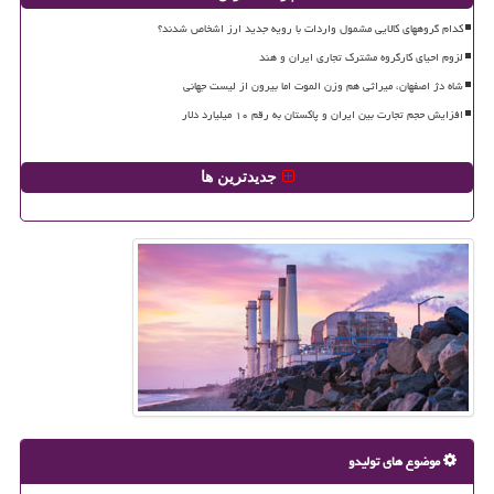
کدام گروههای کالایی مشمول واردات با رویه جدید ارز اشخاص شدند؟
لزوم احیای کارگروه مشترک تجاری ایران و هند
شاه دژ اصفهان، میراثی هم وزن الموت اما بیرون از لیست جهانی
افزایش حجم تجارت بین ایران و پاکستان به رقم ۱۰ میلیارد دلار
جدیدترین ها
موضوع های تولیدو