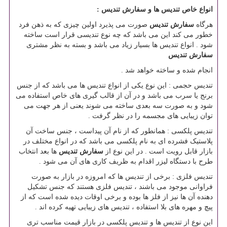
انواع خاص تندیس ها و سفارش تندیس :
هرگاه
سفارش تندیس
صورت می پذیرد اولین چیزی که به ذهن فرد
خطور می کند این می باشد که چه نوع تندیسی قرار است ساخته
شود . انواع تندیس ها بسیار زیاد می باشد و بسته به نظر مشتری
سفارش تندیس
انجام شده و ساخته خواهد شد .
تندیس حجمی : این نوع یکی از انواع تندیس ها می باشد که از جنس
برنج یا سرب می باشد و در آن از قالب گیری های خاص استفاده می
شود و به صورت سه بعدی ساخته می شوند یعنی از هر جهت می
توان زیبایی های مجسمه را در نظر گرفت .
تندیس پلکسی : همانطور که از نام آن پیداست ، جنس ساخت آن
پلاستیک فشرده ای به نام پلکسی می باشد که در انواع مختلف در
بازار قابل رویت است . در این نوع از
سفارش تندیس
ها بعد انتخاب
طرح با دستگاه لیزر اقدام به ظریف کاری های آن می شود .
تندیس فلزی : برخی از تندیس ها که امروزه در بازار به صورت
فراوانی موجود می باشند ، تندیس فلزی هستند که جنس تشکیل
دهنده آن ها نیز از فلز ها بوده و برخی اوقات دیده شده است که از
پیچ و مهره های بلا استفاده ، تندیس های زیبایی تهیه کرده اند .
این نوع از تندیس ها و تندیس پلکسی در بازار قیمت مناسب تری