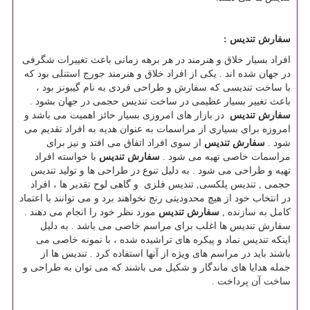
سفارش تندیس :
افراد بسیار خلاق و هنرمند در هر برهه زمانی باعث تغییرات شگرفی
در جهان شده اند . یکی از افراد خلاق و هنرمند جورج استنلی بود که
با ساخت تندیسی که سفارش و طراحی فردی به نام گیبونز بود ،
باعث تغییر بسیار عظیمی در ساخت تندیس حجمی در جهان بشود .
سفارش تندیس
در بازار های امروزی بسیار حائز اهمیت می باشد و
امروزه برای بسیاری از مراسمات به عنوان هدیه به افراد تقدیم می
شود .
سفارش تندیس
از سوی افراد اتفاق می افتد و نیز برای
مراسمات خاصی تهیه می شود .
سفارش تندیس
با خواسته افراد
تهیه و طراحی می شود . به دلیل تنوع در طراحی ها و تولید تندیس
حجمی , تندیس پلکسی, تندیس فلزی و گاهی لوح تقدیر ها ، افراد
در انتخاب خود از هیچ محدودیتی رنج نخواهند برد و می توانند با اعتماد
کامل به سازنده ,
سفارش تندیس
مورد نظر خود را انجام می دهند .
سفارش تندیس ها اغلب برای مراسم خاصی می باشد . به دلیل
اینکه تندیس نماد و پیکره های تراشیده شده ، با نمونه خاصی می
باشند باید در مراسم های ویژه از آنها استفاده کرد . تندیس ها از
جمله هدایا های ماندگار و شکیل می باشند که می توان به طراحی و
ساخت آن پرداخت .