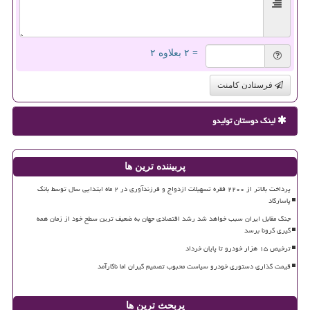
= ۲ بعلاوه ۲
فرستادن کامنت
لینک دوستان تولیدو
پربیننده ترین ها
پرداخت بالاتر از ۲۲۰۰ فقره تسهیلات ازدواج و فرزندآوری در ۲ ماه ابتدایی سال توسط بانک
پاسارگاد
جنگ مقابل ایران سبب خواهد شد رشد اقتصادی جهان به ضعیف ترین سطح خود از زمان همه
گیری کرونا برسد
ترخیص ۱۵ هزار خودرو تا پایان خرداد
قیمت گذاری دستوری خودرو سیاست محبوب تصمیم گیران اما ناکارآمد
پربحث ترین ها