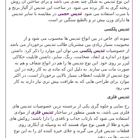
این نوع تندیس به شکل چند بعدی می باشد و برای ساختن آن روش
ریخته گری به کار برده می شود. در ساخت این تندیس از آلیاژ برنج و
یا سرب استفاده می شود.
تندیس حجمی
در مقایسه با سایر تندیس
ها دارای وزن بیش تر و بالطبع سنگین تر است.
تندیس پلکسی
نمونه ای خاص در بین انواع تندیس ها محسوب می شود و از
محبوبیت بسیار زیادی بین مشتریان طالب تندیس برخوردار می باشد.
از خصوصیات
تندیس پلکسی
می توان این موارد را ذکر کرد: داشتن
تنوع در اندازه ی ابعاد، ضخامت، رنگ، سایز، داشتن قابلیت حکاکی
لیزر بر روی خود. این نوع تندیس ها را هم در انواع شفاف و هم به
صورت مات می سازند. به دلیل این که ماده ی به کار رفته در این
نوع تندیس از قابلیت انعطاف بسیار بالایی برخوردار است، در اکثر
موارد برای طراحی هایی که به ظرافت بیش تری نیاز دارند به کار
می رود.
تندیس فلزی
رخ نمایی و جلوه گری یکی از برجسته ترین خصوصیات تندیس های
فلزی می باشد، به همین منظور در ساختار
تندیس فلزی
از موادی
استفاده می شود که بازتاب جذاب و نافذی را دارا باشند؛ روکش های
نقره و طلا از همین نوع مواد هستند که به وسیله ی آبکاری روی
قطعات تندیس قرار می گیرند و جلای خیره کننده ای را به این نوع
تندیس ها می دهند.