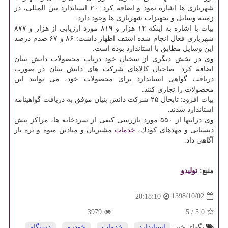
شهربازی ها اشاره نمود و اضافه كرد: ۲۰ استاندارد بین المللی، در
زمینه وسایل و تجهیزات شهربازی ها وجود دارد.
بیات با اشاره به اینكه ۱۲ هزار و ۸۱۹ مورد ارزیابی از هزار و ۸۷۷
شهربازی فعال انجام شده استف اظهار داشت: ۸۶ و ۶۷ صدم درصد
این وسایل مطابق با استاندارد بوده است.
وی در بخش دیگری از سخنان خود درباب محصولات دانش بنیان
اضافه كرد: صاحبان كالاهای شركت های دانش بنیان در صورت
دریافت گواهی استاندارد برای محصولات خود، می توانند این
محصولات را تجاری كنند.
بیات افزود: تابحال ۲۵ شركت دانش بنیان موفق به دریافت گواهینامه
استاندارد شدند.
وی درانتها از ۵۵۰ مورد بازرسی كیفی از سردخانه ها، مراكز پیش
دبستانی و مهدهای كودك،
خدمات
مشتریان و میادین میوه و تره بار
آگاهی داد.
منبع:
تولیدو
1398/10/02
20:18:10
3979
5
/
5.0
تگهای خبر:
استاندارد
,
خدمات
,
خودرو
,
دستگاه