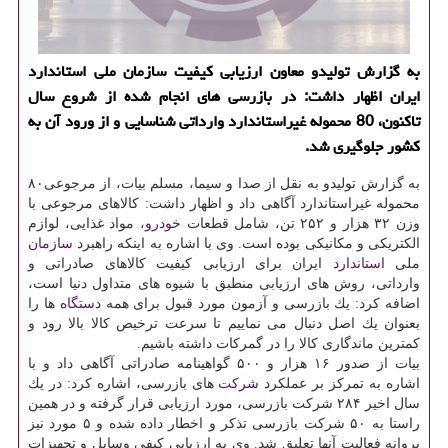
به گزارش تولیدو معاون ارزیابی كیفیت سازمان ملی استاندارد
ایران اظهار داشت: در بازرسی های انجام شده از شروع سال
تاكنون، 80 محموله غیراستاندارد وارداتی شناسایی و از ورود آن به
كشور جلوگیری شد.
به گزارش تولیدو به نقل از صدا و سیما، مسلم بیات، از مرجوعی۸۰
محموله غیراستاندارد آگاهی داد و اظهار داشت: كالاهای مرجوعی با
وزن ۳۲ هزار و ۲۵۲ تن، شامل قطعات
خودرو
، مواد غذایی، لوازم
الكتریكی و مكانیكی بوده است. وی با اشاره به اینكه راهبرد
سازمان
ملی
استاندارد
ایران برای ارزیابی كیفیت كالاهای صادراتی و
وارداتی، روش های ارزیابی منطبق با شیوه های متداول دنیا است،
اضافه كرد: یك بازرسی و آزمون مورد قبول برای همه
دستگاه
ها را
بعنوان یك اصل دنبال می نماییم تا سرعت ترخیص كالا بالا رود و
كمترین ماندگاری كالا را در گمركات داشته باشیم.
بیات از صدور ۱۶ هزار و ۵۰۰ گواهینامه صادراتی آگاهی داد و با
اشاره به تمركز بر عملكرد
شركت
های بازرسی، اشاره كرد: در یك
سال اخیر ۲۸۴ شركت بازرسی، مورد ارزیابی قرار گرفته و در همین
راستا به ۵۰ شركت بازرسی تذكر و اخطار داده شده و ۵ مورد نیز
پروانه فعالیت آنها تعلیق شد. وی به ارزیابی كیفی وسایل و تجهیزات