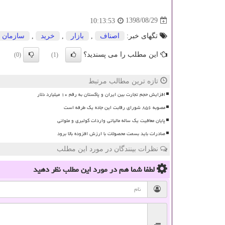
1398/08/29
10:13:53
تگهای خبر:
اصناف
,
بازار
,
خرید
,
سازمان
این مطلب را می پسندید؟
(0)
(1)
تازه ترین مطالب مرتبط
افزایش حجم تجارت بین ایران و پاکستان به رقم ۱۰ میلیارد دلار
مصوبه ۸۵۶ شورای رقابت این جاده یک طرفه است
پایان معافیت یک ساله مالیاتی واردات کولبری و ملوانی
صادرات باید بسمت محصولات با ارزش افزوده بالا برود
نظرات بینندگان در مورد این مطلب
لطفا شما هم
در مورد این مطلب
نظر دهید