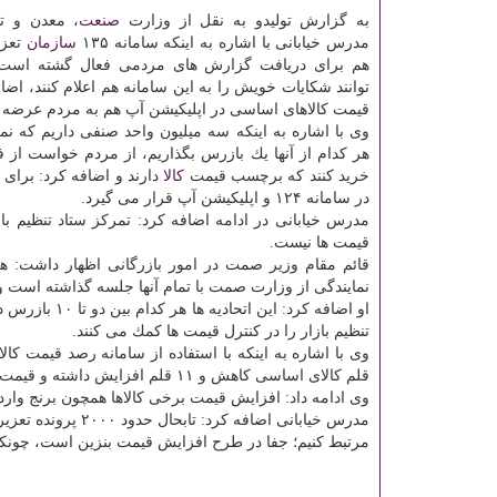
به گزارش تولیدو به نقل از وزارت
صنعت
، معدن و ت
مدرس خیابانی با اشاره به اینكه سامانه ۱۳۵
سازمان
تعزی
هم برای دریافت گزارش های مردمی فعال گشته است
توانند شكایات خویش را به این سامانه هم اعلام كنند، اضا
قیمت كالاهای اساسی در اپلیكیشن آپ هم به مردم عرضه
وی با اشاره به اینكه سه میلیون واحد صنفی داریم كه نمی
هر كدام از آنها یك بازرس بگذاریم، از مردم خواست از 
خرید كنند كه برچسب قیمت
كالا
دارند و اضافه كرد: برای 
در سامانه ۱۲۴ و اپلیكیشن آپ قرار می گیرد.
مدرس خیابانی در ادامه اضافه كرد: تمركز ستاد تنظیم با
قیمت ها نیست.
قائم مقام وزیر صمت در امور بازرگانی اظهار داشت: هفت هزار و ۵۰۰ اتحادیه برای سه میلیون واحد صن
نمایندگی از وزارت صمت با تمام آنها جلسه گذاشته است و 
تنظیم بازار را در كنترل قیمت ها كمك می كنند.
قلم كالای اساسی كاهش و ۱۱ قلم افزایش داشته و قیمت ۳۸ قلم كالا هم ثابت مانده است.
وی ادامه داد: افزایش قیمت برخی كالاها همچون برنج وا
مدرس خیابانی اضاف
مرتبط كنیم؛ جفا در طرح افزایش قیمت بنزین است، چونكه