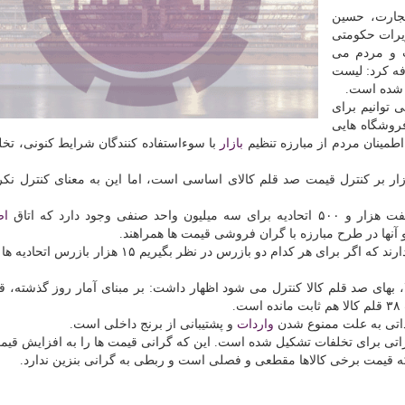
جارت، حسین
رات حكومتی
 و مردم می
فه كرد: لیست
 شده است.
 توانیم برای
فروشگاه هایی
اطمینان مردم از مبارزه تنظیم
بازار
با سوءاستفاده كنندگان شرایط كنونی، تخلف
زار بر كنترل قیمت صد قلم كالای اساسی است، اما این به معنای كنترل نكر
فی وجود دارد كه اتاق
اص
آنها در طرح مبارزه با گران فروشی قیمت ها همراهند.
او اضافه كرد: این اتحادیه ها هر كدام بین دو تا ۱۰ بازرس دارند كه اگر برای هر كدام دو بازرس در نظر بگی
رداتی به علت ممنوع شدن
واردات
و پشتیبانی از برنج داخلی است.
ه كرد: تابحال حدود ۲۰۰۰ پرونده تعزیراتی برای تخلفات تشكیل شده است. این كه گرانی قیمت ها را به افزایش 
 قیمت برخی كالاها مقطعی و فصلی است و ربطی به گرانی بنزین ندارد.