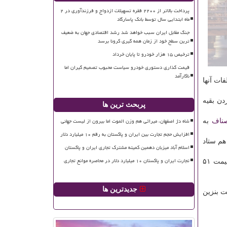
پرداخت بالاتر از ۲۲۰۰ فقره تسهیلات ازدواج و فرزندآوری در ۲
ماه ابتدایی سال توسط بانک پاسارگاد
جنگ مقابل ایران سبب خواهد شد رشد اقتصادی جهان به ضعیف
ترین سطح خود از زمان همه گیری کرونا برسد
ترخیص ۱۵ هزار خودرو تا پایان خرداد
قیمت گذاری دستوری خودرو سیاست محبوب تصمیم گیران اما
ناکارآمد
ات آنها
دن بقیه
پربحث ترین ها
شاه دژ اصفهان، میراثی هم وزن الموت اما بیرون از لیست جهانی
ناف
به
افزایش حجم تجارت بین ایران و پاکستان به رقم ۱۰ میلیارد دلار
ریم ۱۵ هزار بازرس اتحادیه ها هم ستاد
اسلام آباد میزبان دهمین کمیته مشترک تجاری ایران و پاکستان
تجارت ایران و پاکستان ۱۰ میلیارد دلار در محاصره موانع تجاری
وی با اشاره به اینكه با استفاده از سامانه رصد قیمت كالا، بهای صد قلم كالا كنترل می شود اظهار داشت: بر مبنای آمار روز گذشته، قیمت ۵۱
جدیدترین ها
قیمت بنزین