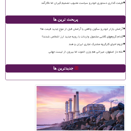
قیمت گذاری دستوری خودرو سیاست محبوب تصمیم گیران اما ناکارآمد
پربحث ترین ها
آرامش بازار خودرو سکون واقعی یا آرامش قبل از موج جدید قیمت ها؟
کدام گروههای کالایی مشمول واردات با رویه جدید ارز اشخاص شدند؟
لزوم احیای کارگروه مشترک تجاری ایران و هند
شاه دژ اصفهان، میراثی هم وزن الموت اما بیرون از لیست جهانی
جدیدترین ها