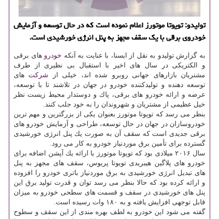
تولیدو: تویوتا موتورز اعلام نموده است كه در حال توسعه و آزمایش
خودروی برقی با یك سقف مجهز به پنل انرژی خورشیدی است.
به گزارش تولیدو به نقل از ایسنا، با عنایت به آنكه
خودرو
های برقی
و الكتریكی در سال های اخیر با استقبال بی نظیری از طرف
مشتریان بازارهای جهانی روبرو شده اند، خیلی از
شركت
های
توسعه دهنده و تولیدكننده خودرو در جهان در تلاشند تا با توسعه،
عرضه و ارائه خودرو های برقی، پاك و دوستدار محیط زیست نظر
خیل عظیمی از مشتریان و شهروندان را به خود جلب كنند.
بنظر می رسد كه تویوتا موتورز بعنوان یكی از بزرگترین و مهم ترین
خودروسازان در جهان در حال توسعه، طراحی و آزمایش خودرو های
برقی جدیدی است كه سقف آن به صورت یك پنل انرژی خورشیدی
گسترده برای تأمین برق موردنیاز خودرو به كار می رود.
سال ۲۰۱۶ میلادی بود كه تویوتا موتورز با ارائه یك آپشن اضافه برای
خودرو های پلاگین هیبریدی تویوتا پریوس، سقف های مجهز به پنل
های تبدیل انرژی خورشیدی به برق موردنیاز باتری خودرو را افزوده
و ارائه كرده بود كه حالا بنظر می رسد توان و قدرت تولید برق این
پنل های خورشیدی در سقف و قسمت های سطحی خودرو به میزان
قابل توجهی افزایش یافته و به ۱۸۰ وات رسیده است.
گفته می شود این خودرو به لطف بهره مندی از این سقف و سطوح