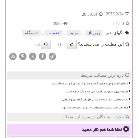
1397/12/24
20:58:14
3993
5
/
5.0
تگهای خبر:
رپورتاژ
,
تولید
,
خدمات
,
دستگاه
این مطلب را می پسندید؟
(0)
(1)
X
تازه ترین مطالب مرتبط
اسلام آباد میزبان دهمین کمیته مشترک تجاری ایران و پاکستان
مصوبه ۸۵۶ شورای رقابت این جاده یک طرفه است
پایان معافیت یک ساله مالیاتی واردات کولبری و ملوانی
صادرات باید بسمت محصولات با ارزش افزوده بالا برود
نظرات بینندگان در مورد این مطلب
لطفا شما هم
نظر دهید