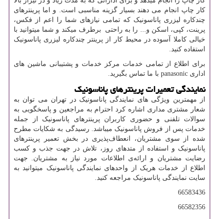
کار چاپ را انجام میدهد و برای اداراتی که به مدت زیاد و در تیراژ بالا
کار چاپ انجام می دهند بسیار گزینه مناسبی است. و اما پرینترهای
چندکاره لیزری پاناسونیک که تمامی نیازهای شما را اعم از فکس،
پرینت، کپی، اسکن و... را به راحتی برطرف میکند و شما میتوانید با
خیالی کاملا آسوده در محیط کار از پرینتر چندکاره لیزری پاناسونیک
استفاده کنید.
برای اطلاع از تمامی خدمات مرکز خدمات و پشتیبانی ماشین های
اداری
panasonic
با ما تماس بگیرید.
نمایندگی تعمیرات پرینترهای پاناسونیک
از مهمترین ویژگی های نمایندگی پاناسونیک در تهران می توان به
شعار مشتری مداری اشاره کرد احترام به مراجعین و پاسخگویی به
سوالات تلفنی و حضوری کاربران پرینترهای پاناسونیک از جمله
خدمات پس از فروش پاناسونیک میباشد. رسیدگی به شکایات مطرح
شده از سوی مشتریان، انعطاف‌پذیری در بخش تعمیر پرینترهای
پاناسونیک و استفاده از متدهای روز، تلاش در جهت جذب و کسب
رضایت مشتریان و ارائه‌ی اطلاعات مورد نیاز به مشتریان. جهت
اطلاع از خدمات هریک از واحدهای نمایندگی پاناسونیک میتوانید به
سایت نمایندگی پاناسونیک مراجعه کنید.
66583436
66582356