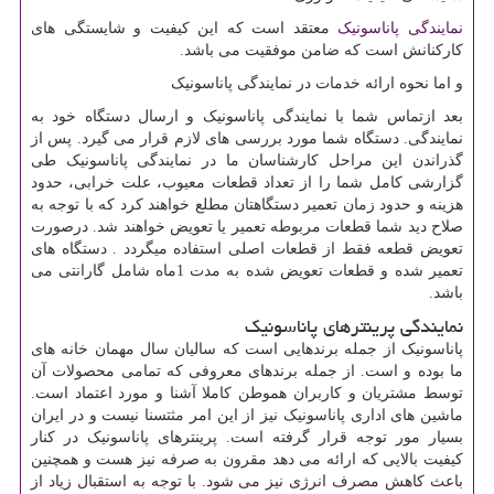
نمایندگی پاناسونیک
معتقد است که این کیفیت و شایستگی های
کارکنانش است که ضامن موفقیت می باشد.
و اما نحوه ارائه خدمات در نمایندگی پاناسونیک
بعد ازتماس شما با نمایندگی پاناسونیک و ارسال دستگاه خود به
نمایندگی. دستگاه شما مورد بررسی های لازم قرار می گیرد. پس از
گذراندن این مراحل کارشناسان ما در نمایندگی پاناسونیک طی
گزارشی کامل شما را از تعداد قطعات معیوب، علت خرابی، حدود
هزینه و حدود زمان تعمیر دستگاهتان مطلع خواهند کرد که با توجه به
صلاح دید شما قطعات مربوطه تعمیر یا تعویض خواهند شد. درصورت
تعویض قطعه فقط از قطعات اصلی استفاده میگردد . دستگاه های
تعمیر شده و قطعات تعویض شده به مدت 1ماه شامل گارانتی می
باشد.
نمایندگی پرینترهای پاناسونیک
پاناسونیک از جمله برندهایی است که سالیان سال مهمان خانه های
ما بوده و است. از جمله برندهای معروفی که تمامی محصولات آن
توسط مشتریان و کاربران هموطن کاملا آشنا و مورد اعتماد است.
ماشین های اداری پاناسونیک نیز از این امر مثتسنا نیست و در ایران
بسیار مور توجه قرار گرفته است. پرینترهای پاناسونیک در کنار
کیفیت بالایی که ارائه می دهد مقرون به صرفه نیز هست و همچنین
باعث کاهش مصرف انرژی نیز می شود. با توجه به استقبال زیاد از