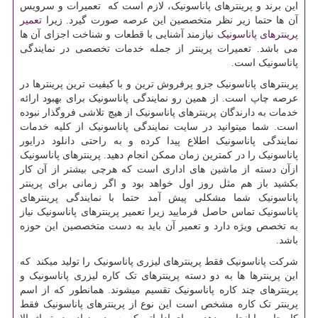
این برند و پرینترهای پاناسونیک، لازم است که تعمیرات و سرویس
آن ها حتما زیر نظر متخصصین این عرصه صورت گیرد. زیرا
تعمیر
پرینترهای پاناسونیک
نیازمند آشنایی با قطعات و شناخت اجزای آن ها
می باشد. تعمیرات پرینتر از جمله خدمات تخصصی در نمایندگی
پاناسونیک است.
پرینترهای پاناسونیک جزو پرفروش ترین و با کیفیت ترین پرینترها در
عرصه چاپ است. از همین رو نمایندگی پاناسونیک برای بهبود ارائه
خدمات به دارندگان پرینترهای پاناسونیک از هیچ تلاشی فروگذار نبوده
است. شما میتوانید در سایت نمایندگی پاناسونیک از کلیه خدمات
نمایندگی پاناسونیک اطلاع پیدا کرده و به راحتی دانلود درایور
پاناسونیک را در کمترین زمان ممکن انجام دهید. پرینترهای پاناسونیک
ازآن دسته از ماشین های اداری است که هرچی بیشتر از آن کار
بکشید باز هم مثل روز اول خواهد بود و اگر زمانی برای پرینتر
پاناسونیک شما مشکلی پیش آمد حتما با نمایندگی پرینترهای
پاناسونیک تماس حاصل فرمایید زیرا تعمیر پرینترهای پاناسونیک نیاز
به تخصص ویژه دارد و تعمیر آن باید به دست متخصصین این حوزه
باشد.
شرکت پاناسونیک فقط پرینترهای لیزری پاناسونیک را تولید میکند که
این پرینترها ها به دو دسته پرینترهای تک کاره لیزری پاناسونیک و
پرینترهای چند کاره پاناسونیک تقسیم میشوند. همانطور که از اسم
پرینتر تک کاره مشخص است این نوع از پرینترهای پاناسونیک فقط