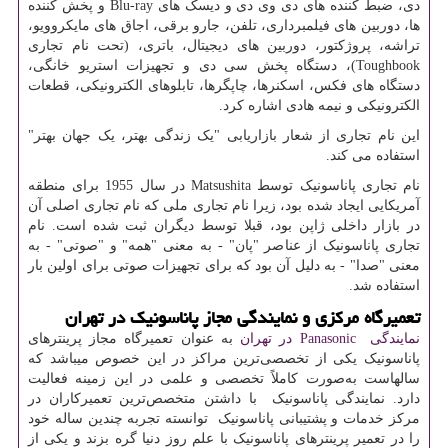
دی، ضبط کننده های دی وی دی و دیسک های
Blu-ray
و پخش کننده
ها، دوربین های فیلمبرداری، تلفن، جارو برقی، اجاق های مایکروویو،
تراشه، پروژکتور، دوربین های دیجیتال، باتری، (تحت نام تجاری
Toughbook
)، دستگاه پخش سی دی و تجهیزات استریو خانگی،
دستگاه های فکس، اسکنرها، چاپگرها، تابلوهای الکترونیکی، قطعات
الکترونیکی و نیمه هادی اشاره کرد.
این نام تجاری از شعار بازاریابی "یک زندگی بهتر، یک جهان بهتر"
استفاده می کند.
نام تجاری پاناسونیک توسط
Matsushita
در سال 1955 برای منطقه
آمریکایی ایجاد شده بود، زیرا نام تجاری ملی که نام تجاری اصلی آن
در بازار داخلی ژاپن بود، قبلا توسط دیگران ثبت شده است. نام
تجاری پاناسونیک از عناصر "پان" - به معنی "همه" و "صوتی" - به
معنی "صدا" - به دلیل آن بود که برای تجهیزات صوتی برای اولین بار
استفاده شد.
تعمیرگاه مرکزی و نمایندگی مجاز پاناسونیک در تهران
نمایندگی
Panasonic
در تهران
به عنوان تعمیرگاه مجاز پرینترهای
پاناسونیک یکی از تخصصی‌ترین مراکز در این خصوص میباشد که
سالهاست به‌صورت کاملاً تخصصی و علمی در این زمینه فعالیت
دارد. نمایندگی پاناسونیک با داشتن متخصص‌ترین تعمیرکاران در
مرکز خدمات و پشتیبانی پاناسونیک توانسته‌ تجربه چندین ساله خود
را در تعمیر پرینترهای پاناسونیک با علم روز دنیا گره بزند و یکی از