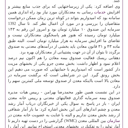
كنند.
وی اضافه كرد: یكی از زیرساختهایی كه برای جذب منابع بیشتر و
افزایش
خدمات
رسانی به معدنكاران مورد نیاز بود راه اندازی همین
سامانه بود كه امیدواریم بتواند در كوتاه ترین زمان ممكن درخواست
متقاضیان را بررسی و در مورد آن اعمال نظر كند. تا سال 1392
سرمایه این صندوق ۱۰ میلیارد تومان بود و امروز این رقم به ۱۴۳
میلیارد تومان رسیده كه هنوز هم پاسخگوی معدنكاران نیست و
تقاضای ما افزایش سرمایه به هزار میلیارد تومان است. البته طبق
ماده ۴۳ و ۳۱ قانون معادن باید بخشی از درآمدهای معدنی به صندوق
برگردد تا بتوان از آن در جهت پشتیبانی از معدنكاران بهره برد.
دهقانی ریسك فعالیت صندوق بیمه معادن را هم اكنون نیم درصد
اعلام نمود و اظهار داشت: بخش معدن جزو یكی از بخشهای مزیت
دار كشور است كه امیدواریم با حمایتهایی كه صورت می دهیم این
بخش رونق گیرد. این در شرایطی است كه برگشت سرمایه در
معادن بالا است بااینكه معدن از صندوق توسعه ملی كمترین سهم را
دارد.
در این نشست همین طور محمدرضا بهرامن - رییس هیات مدیره
صندوق بیمه سرمایه گذاری فعالیتهای معدنی و رییس خانه معدن
ایران - باز در پاسخ به سوال یكی از خبرنگاران درباب آمار رشد
معدن و چشم اندازهای آتی این بخش اشاره كرد: ما باز آمار شفافی
از رشد بخش معدن نداریم و البته با عنایت به عضویت خانه معدن در
سازمان
بین المللی معدن (WMC) گزارشی را در دست تهیه داریم تا
آمار تولید را به تفكیك در بخشهای معدنی استخراج نماییم. این آمار را