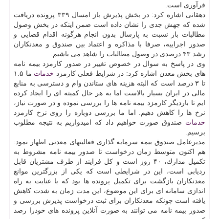
فرآوری است.
دهقانی اشاره كرد: در بخش پذیرش باز امسال ۳۳۹ پرونده دریافت
شده كه جهش جدی را نشان داده است ضمن اینكه در بخش وصول
مطالبات باز نسبت به پارسال بدون انجام هرگونه اقدام قضایی و
صدور اجراییه، صرفا با مذاكره و اعتماد بین صندوق و معدنكاران
رشد ۴۳ درصدی در وصول مطالبات را شاهد می باشیم.
وی در پاسخ به سوال در خصوص تغییر در صدور كارمزد بیمه نامه
های بخش معدن اشاره كرد: در شرایط فعلی كارمزد
خدمات
ما ۱.۵
تا ۳ درصد است كه البته هزینه های ستاندن وام و دسترسی به منابع
مالی در ایران بسیار بالاست اما به هر حال كمیته ای را ایجاد كرده
ایم تا باردیگر كارمزد بیمه نامه ها را بررسی نموده و در صورت نیاز،
نرخ ها را كاهش دهیم. اما ما بررسی دوباره را روی نرخ كارمزد
خدمات
صندوق صورت خواهیم داد كه امیدواریم به نتیجه مطلوب
برسیم.
مدیرعامل صندوق بیمه سرمایه گذاری فعالیتهای معدنی اظهار نمود:
هم اكنون متوسط زمان درخواست تا صدور بیمه نامه مشروط به
تكمیل مدارك، ۴۰ روز است و كل فرایند از طرف مشتریان قابل
ردیابی است، این در شرایطی است كه یكی از بزرگترین موانع
معدنكاران بازگشت برای تكمیل پرونده ها بود كه با عنایت به راه
اندازی سامانه ای برای این موضوع، این مدت زمان به شدت كاهش
یافته است چونكه معدنكاران برای ثبت درخواست پذیرش بررسی و
صدور بیمه نامه می توانند به صورت آنلاین پرونده های خودرا رصد