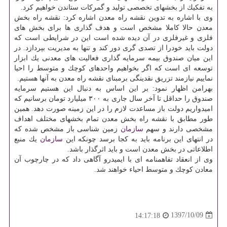
به تفكیك از بخشهای تخصصی تولید و گمركات ستاندن خواهیم كرد.
وی با اشاره به تدوین نقشه راه معدن اشاره كرد: نقشه راه بخش
معدن حالا كاملا مشخص است و هدف گذاری ها برای بخش های
فلزی و غیرفلزی در آن دیده شده است این در شرایطی است كه
دولت باید خودرا از تصدی گری دور كند و تنها به مدیریت بپردازد. در
این میان صندوق بیمه سرمایه گذاری فعالیت های معدنی یك ابزار
توسعه ای است كه اگر بخواهیم واحدهای كوچك و متوسط را احیا
نماییم نیازمند تزریق نقدینگی برمبنای نقشه راه معدن به آنها هستیم.
بهرامن اظهار نمود: بر این اساس به دنبال این هستیم سرمایه
صندوق را حداقل تا آخر سال جاری به ۳۰۰ میلیارد تومان برسانیم كه
امیدواریم دولت باز مساعدت لازم را در این زمینه صورت دهد. همین
طور مطابق با نقشه راه بخش معدن تمام بخشهای مختلف اهداف
مشخصی دارند و سهم
سازمان
زمین شناسی باز مشخص شده كه
در انتهای این برنامه باید به كجا برسد چونكه این
سازمان
یك منبع
اطلاعاتی در بخش معدن است و باید اثرگذار باشد.
وی از انعقاد تفاهمنامه ای با ایمیدرو آگاهی داد كه در چارچوب آن
معادن كوچك و متوسط احیاء خواهند شد.
1397/10/09
14:17:18