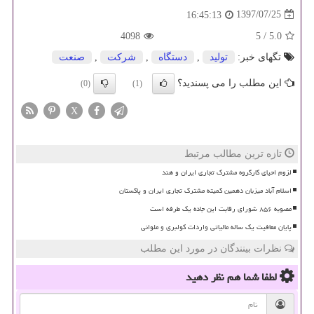
1397/07/25
16:45:13
4098
5
/
5.0
تگهای خبر:
تولید
,
دستگاه
,
شركت
,
صنعت
این مطلب را می پسندید؟
(0)
(1)
X
تازه ترین مطالب مرتبط
لزوم احیای کارگروه مشترک تجاری ایران و هند
اسلام آباد میزبان دهمین کمیته مشترک تجاری ایران و پاکستان
مصوبه ۸۵۶ شورای رقابت این جاده یک طرفه است
پایان معافیت یک ساله مالیاتی واردات کولبری و ملوانی
نظرات بینندگان در مورد این مطلب
لطفا شما هم
نظر دهید