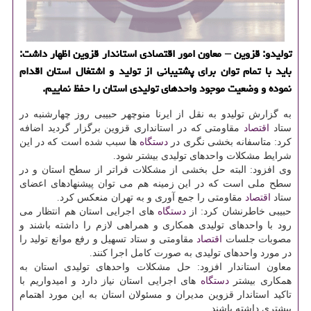
تولیدو: قزوین – معاون امور اقتصادی استاندار قزوین اظهار داشت:
باید با تمام توان برای پشتیبانی از تولید و اشتغال استان اقدام
نموده و وضعیت موجود واحدهای تولیدی استان را حفظ نماییم.
به گزارش تولیدو به نقل از ایرنا منوچهر حبیبی روز چهارشنبه در
ستاد
اقتصاد
مقاومتی كه در استانداری قزوین برگزار گردید اضافه
كرد: متاسفانه بخشی نگری در
دستگاه
ها سبب شده است كه در این
شرایط مشكلات واحدهای تولیدی بیشتر شود.
وی افزود: البته حل بخشی از مشكلات فراتر از سطح استان و در
سطح ملی است كه در این زمینه هم می توان پیشنهادهای اعضای
ستاد
اقتصاد
مقاومتی را جمع آوری و به تهران منعكس كرد.
حبیبی خاطرنشان كرد: از
دستگاه
های اجرایی استان هم انتظار می
رود با واحدهای تولیدی همكاری و همراهی لازم را داشته باشند و
مصوبات جلسات
اقتصاد
مقاومتی و ستاد تسهیل و رفع موانع تولید را
در مورد واحدهای تولیدی به صورت كامل اجرا كنند.
معاون استاندار افزود: حل مشكلات واحدهای تولیدی استان به
همكاری بیشتر
دستگاه
های اجرایی استان نیاز دارد و امیدواریم با
تاكید استاندار قزوین مدیران و مسئولان استان به این مورد اهتمام
بیشتری داشته باشند.