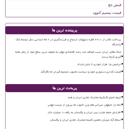
فیش حج
قیمت بیسیم کنوود
پربیننده ترین ها
پرداخت بالاتر از ۲۲۰۰ فقره تسهیلات ازدواج و فرزندآوری در ۲ ماه ابتدایی سال توسط بانک
پاسارگاد
جنگ مقابل ایران سبب خواهد شد رشد اقتصادی جهان به ضعیف ترین سطح خود از زمان همه
گیری کرونا برسد
ترخیص ۱۵ هزار خودرو تا پایان خرداد
قیمت گذاری دستوری خودرو سیاست محبوب تصمیم گیران اما ناکارآمد
پربحث ترین ها
لزوم احیای کارگروه مشترک تجاری ایران و هند
شاه دژ اصفهان، میراثی هم وزن الموت اما بیرون از لیست جهانی
افزایش حجم تجارت بین ایران و پاکستان به رقم ۱۰ میلیارد دلار
اسلام آباد میزبان دهمین کمیته مشترک تجاری ایران و پاکستان