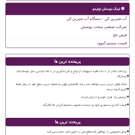
لینک دوستان تولیدو
آب شیرین کن - دستگاه آب شیرین کن
شرکت صنعتی سخت پوشش
فیش حج
قیمت بیسیم کنوود
پربیننده ترین ها
پرداخت بالاتر از ۲۲۰۰ فقره تسهیلات ازدواج و فرزندآوری در ۲ ماه ابتدایی سال توسط بانک
پاسارگاد
جنگ مقابل ایران سبب خواهد شد رشد اقتصادی جهان به ضعیف ترین سطح خود از زمان همه
گیری کرونا برسد
ترخیص ۱۵ هزار خودرو تا پایان خرداد
قیمت گذاری دستوری خودرو سیاست محبوب تصمیم گیران اما ناکارآمد
پربحث ترین ها
بخش خصوصی از توافقی که منافع ملی را تامین کند، حمایت می کند