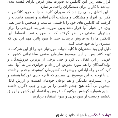
قرار دهند زیرا این کانکس به صورت پیش فرض دارای قفسه بندی
میباشد تا کار را برای صنعتگران راحت تر سازد.
این اتفاق زمانی رخ داد که مدیران کارخانه جات خرید کانکس به
فکر این افراد و مشکلات و معظلات آنان افتادند و تصمیم قاطعانه را
گرفتند که کانکس های خود را با قیمتی مناسب و همچنین با شرایطی
ویژه در اختیار آنها قرار دهند بدین صورت شرایط فروشی را برای
مشتریان صنعتی در نظر گرفتند که به صورت نقد اقساط این
کانکس ها را به فروش برسانند حتی با سود پائین مهم این بود که
مشتری را به خود جذب کنند.
دلیل این بود مشتریان تا کلیه ادوات موردنیاز خود را از این شرکت ها
تهیه کنند پس از این موضوع سازمان صنفی ساختمانی کشور به
خوبی از این اتفاق یاد کرد و حتی برخی از برترین فروشندگان و
تولیدکنندگان را هم مورد تشویق قرار داد و جوایزی نیز به آنها اعطا
کرد که در راه آبادانی و پیشرفت کشورمان کوشیدند و قدم برداشته
اند با توجه به این موضوع پی میبریم که تا چه حدی خودکفا هستیم و
برای پیشرفت یکدیگر و هم نوعان خودمان اهمیت و ارزش قائل
میشویم بی آنکه هیچ چشم داشتی را بر پول و جیب دگران داشته
باشیم همواره کوشش میکنیم که فروش و اقتصاد این کشور را رونق
بخشیم و دست از سودجویی و سوء استفاده برداریم .
تولید کانکس
با مواد نانو و عایق