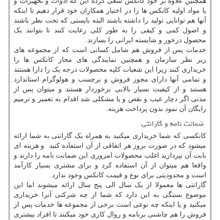
همچنین علاوه بر خود کانکس سعی کرده این که ادوات و تجهیزات و
یا مواد اولیه کانکس ها را در اختیار همکاران خود قرار دهیم تا اینکه
آنها هم توانایی تولید را داشته باشند البته بایستی که تحت نظر باشند
و اصول کمی و کیفی را به طور کلی رعایت کنند تا بتوانند یک
محصول درخور و شایسته ایرانی را بسازند.
خدمات پس از فروش هم شامل کسانی است که از مجموعه های
زیر نظر سازمان و همچنین نمایندگی های مجاز کانکس ها را
خریداری کنند زیرا این شعبات کلیه محصولات درجه یک را دارا هستند
و تمامی آنها دارای مجوز فروش و برچسب و هولوگرام استاندارد
هستند و از کیفیت بسیار بالایی برخوردار هستند و میتوان پس از
مدتی اگر دچار عیب و نقص و یا مشکلی شد اقدام به تعمیر و ترمیم
رایگان آن نمود بدون پرداخت هزینه.
ضمانت نامه و گارانتی
کانکسی که شما خریداری میکنید به همراه یک گارانتی به شما ارائه
میشود که در صورت بروز هر اتفاقی از آن استفاده کنید و هزینه ای
بابت آن نپردازید اغلب محصولات امروزی این ضمانت نامه را دارند و
واقعا هم میتوان از آن استفاده کرد و برای مشتری بسیار کارآمد
است و محدودیتی برای نوع و قیمت کانکس وجود ندارد.
گارانتی ها معمولا از یک سال الی پنج سال ارائه میشوند اما این
موضوع بستگی به این دارد که شما از چه شرکتی آنرا خریداری
میکنید و یا اینکه چه نوعی است برخی از مجموعه ها خدمات پس از
فروش را هم چاشنی برنامه و روال کاری خود میکنند تا افراد بیشتری