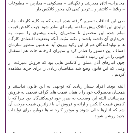
مخابرات- اتاق مدیریتی و نگهبانی – مسکونی – مدارس – مطبوعات
– ویلاها – کانتینر و ...تریلر کفی تک محور کانکس دار
طی این اتفاقات تصمیم گرفته شده است که به کلیه کارخانه جات
تولیدی این اتاقک پیش ساخته بیانیه ای صادر شود جهت کاهش قیمت
تمام شده این محصول تا مشتریان رغبت بیشتری را نسبت به
خریداری آن داشته باشند و نکته مثبت آنکه وضعیت اقتصادی کارگاه
ها و تولیدکنندگان هم از این رکود بیرون آید به همین منظور سازمان
اصناف این دستور را صادر کرد و مدیران کارخانه جات هم استقبال
خوبی را در این زمینه داشتند.
چون انبارهای آنان مملو از کانکس هایی بود که فروش نمیرفت از
وقتی که این قانون وضع شد متقاضیان زیادی را برای خرید مشاهده
کردیم .
البته بودند افراد بسیار زیادی که توجهی به این قانون نداشتند و
همچنان محصولات خود را با همان قیمت های گزاف قدیمی به فروش
میرساندند البته این وضعیت به ضرر خود تولیدکنندگان بود چرا که با
کاهش قیمت کانکس و ارائه و فروش آن با نازلترین قیمت موجب آن
شد که انبارها خالی شوند و موتور کارخانه ها دوباره برای تولیدات
جدید روشن شوند.