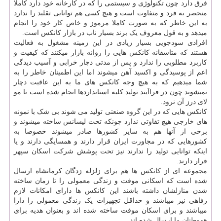
فرق دارد چون تکنولوژی و سیستمی را که در کارخانه خود دارد کاملا
منحصر به فرد و متفاوت است و هیچ کسی هم توانایی تقلید را ندارد
به این خاطر که به صورت کاملا مرموز و خاص کار خود را انجام
میدهد و به قول معروف یک برند بسیار ناب در بازار کانکس است.
افرادی سودجویی بسیار زیادی در این زمینه مشغول به فعالیت
هستند که متاسفانه کانکس هایی را روانه بازار میکنند که کیفیت و
کاربرد مطلوبی را ندارد و پس از مدتی دچار خرابی و آسیب دیدگی
اعم از پوسیدگی و اکسید آهن میشوند اما این اطمینان خاطر را به
شما میدهیم که به هیچ وجه کانکس های ما به این عاقبت دچار
نمیشوند چون در فراآیند تولید کلیه استانداردها انجام شده است تا مو
لای درز آن نرود.
کانکس هایی که در این گروه صنعتی تولید می شوند بی شک با نمونه
های خارجی هیچ تفاوتی ندارد چونکه تحت لیسانس ساخته میشوند و
برخی از آنها هم به سایر کشورها صادر میشوند خصوصا به
کشورهایی که در مجاورت ایران قرار دارند و همسایگی دارند و یا
اینکه توانایی تولید را ندارند نیز تحت پوشش شرکت اسکان سپهر
قرار دارند.
مجموعه ای از کانکس ها هم برای زلزله زدگان کرمانشاه ارسال
شده است که اسکانی موقت و زندگی معمولی را تا زمان ساخته
شدن منازلشان داشته باشند این کانکس ها دارای امکانات لازم
رفاهی نیز میباشند و حداقل تجهیزات یک زندگی معمولی را دارا
میباشند و برای اسکان موقت ساخته شده اند و بعنوان هدیه برای
هموطنان ما ارسال شده اند.