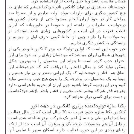
همگان مناسب باشد و با خیال راحت از آن استفاده کرد.
خوشبختانه به قدری در تولید کانکس نانو خودکفا هستیم که نیازی به
هیچ کشور دیگری برای واردات مواد اولیه نداریم و از صفرتا صد
مراحل کار در خود ایران انجام میشود حتی از چندین کشور هم
درخواست صادرات را داشته ایم خصوصا در خاورمیانه که ایران
قطب قدرت در آن است و کشورهایی زیادی قصد استفاده از
محصولات ما را دارند چون از لحاظ کیفی حرف اول را میزنیم و
وابستگی به کشور دیگری نداریم.
خبر خوب این است که اولین تولیدکننده برتر کانکس نانو در یکی از
شهرهای شمالی ایران میباشد که مهندسان زیادی را به خود برای این
اختراع جذب کرده است تا بتواند این محصول را به بهترین شکل
ممکن تولید کند و مدال افتخار را دریافت کند که خوشبختانه این
اتفاق هم افتاد و خوشحالیم که یک ایرانی مقتدر و بی نیاز هستیم و
میتوانیم یک محصول ناب و درجه یک را بدون هیچ عیب و نقصی تولید
کنیم و در این زمینه کوشا باشیم چون ایران از تحریم ها هراسی ندارد
وهرچه قدر هم که بیشتر تحت تحریم و فشار باشد بازهم خودکفاست
و دست برای کسی دراز نخواهد کرد.
یکتا سازه تولیدکننده برتری کانکس در دهه اخیر
کانکس یکتا سازه حدود قریب به 20 سال است که در حال فعالیت
میباشد اما در طی چند سال اخیر یک شرکت برتر شناخته شده است
و دلیل آن هم محصولات درجه یک و مرغوب آن است جدا از اینکه
رقبای زیادی در این حوزه فعالیت دارند اسکان سپهر با تمامی آنها