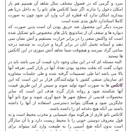
سرد و گرمی که در فصول مختلف سال شاهد آن هستیم هم باز
امکان دخول را ندارند اگر شما کانکس های نانو را به داخل دریا هم
بیندازید امکان ندارد که قطره ای آب وارد آن شود چون به صورت
کاملا استاندارد عایق بندی شده است.
مزیت دیگر این محصول ضد حریق بودن آن است بدین صورت که
دیواره ها و سقف آن از ساندویچ پانل های مخصوص نانو تشکیل شده
است که واکنش منفی را در برابر حرارت مستقیم و آتش نشان نمی
دهند و آستانه تحمل آنان در برابر گرما و حرارت به چندصد درجه
سانتی گراد میرسد و هیچوقت شما شاهد آتش سوزی در این کانکس
ها نیستید.
البته مسئله ای که در این میان وجود دارد قیمت آن می باشد باید در
جواب گفت که بعلت محدود بودن تعداد آنها در بازار کمی تعرفه آنها
بالا می باشد اما طی تصمیمات گرفته شده و طی جلسات مشاوره
ای سازمان صنفی کشور با تولیدکنندگان قرار بر این است که این
کانکس
ها به صورت انبوه تولید شوند و سپس از این طریق قیمت
آنها شکسته شود و روانه بازار گردد هدف این است که سایر
محصولات قدیمی از سطح شهر ها جمع آوری شوند و نوع نانو آنها
جایگزین شود و همگان بتوانند دسترسی استفاده از آنها را داشته
باشند بی آنکه هیچ دغدغه ای را داشته باشند.
کانکس نانو عاری از هرگونه مواد شیمیایی و مخرب محیط است و به
قول معروف دوستی خوبی را با محیط زیست دارد و با آن سازگار
است بدون آنکه هیچ آسیبی را به طبیعت وارد کند میتواند برای