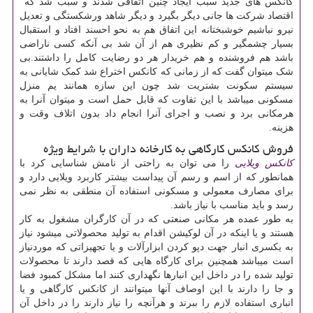
کانکس های جدید سبب ایجاد چنین اتفاقی شدند و سبب شد که
اقتصاد شرکت ها جانی دیگر بگیرد و دیگر شاهد ورشکستگی و تعدیل
نیرو نباشیم خوشبختانه این اتفاق هم به نحو احسند افتاد و استقبال
بسیار چشمگیر و کم نظیری هم از آن شد بی آنکه کسی ناراضی
باشد هم فروشنده و هم خریدار هر دو رضایت کامل را داشتند.بی
شک میتوان گفت که از زمانی که کانکس اختراع شد کمک شایانی به
سیستم سکونت بشتریت شد چون این سازه همانند یم منزل
مسکونی میباشد با این تفاوت که قابل حمل است و میتوان آنرا به
هرمکانی برد و نصب و اجرای آنرا انجام داد بدون اتلاف وقت و
هزینه.
فروش کانکس کارگاهی به کارخانه داران با شرایط ویژه
کانکس ویلایی
را می توان به راحتی از نامش شناسایی کرد با
همانطور که از اسم و رسم آن پیداست بیشتر کاربرد ویلایی دارد و
برای مصارف معمولی و مسکونی استفاده آن منطقی به نظر نمی
رسد و باید مناسب با نیاز باشد.
به طور عمده هر مکانی صنعتی که در آن کارگران مشغول به کار
هستند و یا اینکه در آن لوکیشن اقدام به تولید محصولاتی میشود نیاز
به یکسری انبار جهت دپو کردن ابزارآلات و یا تجهیزاتی که موردنیاز
است میباشد همچنین برای کارگاه هایی که قصد دارند تا محصولات
تولید شده را در داخل این انبارها نگهداری کنند اما مشکل کمبود فضا
و جا را دارند با این اوصاف آنها میتوانند از کانکس کارگاهی و یا
انباری استفاده لازم را ببرند و هرآنچه را نیاز دارند را در داخل آن