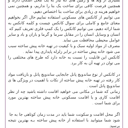
بسیاری از ویلا ها و زمین های که نیاز به یک محل اسکان دارند و
همچنین فرصت کافی برای ساخت یک بنا را نداریم، و همچنین نمی
خواهیم هزینه ی زیادی برای ساخت بنا اختصاص دهیم،
می توانیم از کانکس های مسکونی استفاده نماییم.حال اگر بخواهیم
معنای جامع و کاملی برای سوال کانکس چیست و کلمه کانکس به
شما ارائه دهیم، می توانیم کانکس را یک کمپ فلزی تعریف کنیم که
انسان و وسایل انسان را در مقابل سرما و گرما و باران و باد و سایر
عوامل محیطی محافظت می نماید.
مصرف از مواد اولیه سبک و با کیفیت در تهیه خانه پیش ساخته سبب
می شود خانه پیش ساخته در برابر زلزله پایداری پیدا نماید .
کانکس این قابلیت را نسبت به خانه دارد که طرح های مختلفی را
می توان در تهیه آن به کار برد.
در کانکس از نوع ساندویچ پانل جابجایی ساندویچ پانل و بازیافت مواد
کار رفته در تهیه خانه پیش ساخته از نکات با اهمیت در ویژگی ها ی
ساندویچ پانل است .
زمانی که شما در مکانی می خواهید اقامت داشته باشید چه از نظر
اقامت کاری و یا اقامت مسکونی خانه پیش ساخته بهترین مورد
برای شما است .
اگر محل اقامت و سکونت شما باید در مدت زمان کوتاهی جا به جا
شود شما میتوانید با استفاده از خانه پیش ساخته بـه بهترین نتیجه
برسید.