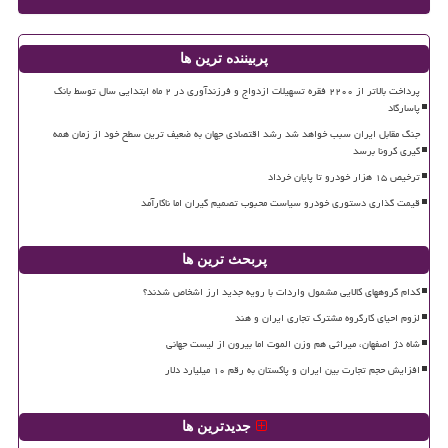
پربیننده ترین ها
پرداخت بالاتر از ۲۲۰۰ فقره تسهیلات ازدواج و فرزندآوری در ۲ ماه ابتدایی سال توسط بانک
پاسارگاد
جنگ مقابل ایران سبب خواهد شد رشد اقتصادی جهان به ضعیف ترین سطح خود از زمان همه
گیری کرونا برسد
ترخیص ۱۵ هزار خودرو تا پایان خرداد
قیمت گذاری دستوری خودرو سیاست محبوب تصمیم گیران اما ناکارآمد
پربحث ترین ها
کدام گروههای کالایی مشمول واردات با رویه جدید ارز اشخاص شدند؟
لزوم احیای کارگروه مشترک تجاری ایران و هند
شاه دژ اصفهان، میراثی هم وزن الموت اما بیرون از لیست جهانی
افزایش حجم تجارت بین ایران و پاکستان به رقم ۱۰ میلیارد دلار
جدیدترین ها