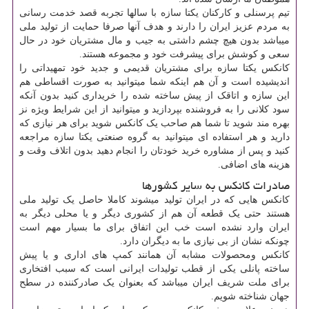
تیم پرسنلی و کارکنان یکتا سازه با سالها تجربه قصد خدمت رسانی
به مردم عزیز ایران را دارند و هدف آنها صرفا حمایت از تولید ملی
میباشد بدون هیچ چشم داشتی به جیب و مال مشتریان خود در حال
سعی و کوشش برای پیشرفت خود و مجموعه هستند.
کانکس یکتا سازه برای مشتریان قدیمی و جدید خود تمهیداتی را
اندیشیده است و آن هم اینکه شما میتوانید به صورت اقساطی هم
این سازه و اتاقک از پیش ساخته شده را خریداری کنید بدون آنکه
سود کلانی را به فروشنده بپردازید و میتوانید از این شرایط ویژه نز
بهره مند شوید تا شما هم صاحب یک کانکس شوید برای هر نیازی که
دارید و هر استفاده ای میتوانید به گروه صنعتی یکتا سازه مراجعه
کنید و پس از مشاوره خرید خودتان را انجام دهید بدون اتلاف وقت و
هزینه های اضافی.
صادرات کانکس به سایر کشورها
کانکس هایی که در ایران تولید میشوند کاملا حاصل یک تولید ملی
هستند حتی یک قطعه آن هم از کشوری دیگر و یا محلی دیگر به
ایران وارد نشده است خب این اتفاق برای ما بسیار مهم است
چونکه نشان از بی نیازی ما به دیگران دارد.
کانکس ومحصولات مشابه آن همانند کمپ های اداری و یا پیش
ساخته پانلی یکی از قطب تولیدات ایرانی است که سبب افتخاری
برای ملت شریف ایران میباشد که بعنوان یک صادرکننده در سطح
جهان شناخته شویم.