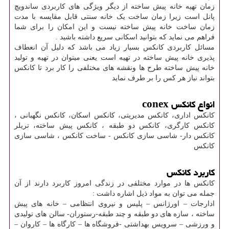
زمان تهیه خانه پیش ساخته از دیگر ویژگی های کاربردی ساندویچ
پانل است زیرا زمان ساخت یک خانه سنتی قابل مقایسه با مدت
زمان ساخت خانه پیش ساخته نیست و این امکان را برای شما
فراهم می نماید که بتوانید اسکانی سریع داشته باشید .
مسائل کاربردی کانکس بسیار زیاد می باشد که دلیل آن انعطاف
پذیری خانه پیش ساخته در تهیه است یعنی میتوان در تهیه و تولید
خانه پیش ساخته طرح ها ونقشه های مختلفی را کار برد تا کانکس
بتواند نیاز هر کس را بر طرف نماید
انواع کانکس conex
کانکس اداری، کانکس مدیریتی، کانکس اسکان، کانکس نگهبانی ،
کانکس کارگری، کانکس دو طبقه ، کانکس پیش ساخته، تریلر
کانکس دار- شاسی سازی کانکس - ساخت کانکس ، شاسی سازی
کانکس
کاربرد کانکس
کانکس ها در موارد مختلفی در زندگی امروز کاربرد دارند از آن
جمله می توان به مواد ذیل اشاره داشت :
ادارجات – اورژانس – پلیس و نیروی انتظامی – خانه های پیش
ساخته ، سازه های دو طبقه و چند طبقه-رستوران- سالن های تولیدی
و ورزشی – سرویس بهداشتی -فروشگاه ها – کارگاه ها – کاروان –