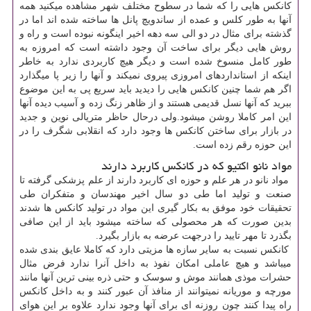
کانکس هایی را که شما در سطوح مختلف شهر مشاهده میکنید همه
آنها به طور کلس و عمده از ساندویچ پانل ها ساخته شده اند اما در
گذشته برای مثال در دو الی سه دهه اخیر اینگونه نبوده است و راه و
روش هایی دیگر برای ساخت آن وجود داشته است که امروزه به
طور کامل منسوخ شده است و دیگر هیچ کاربردی ندارد به خاطر
اینکه از استانداردهای امروزی پیروی نمیکند و آنها را زیر پا میگذارد
اگر هم شما چنین کانکس هایی را دیدید باید سریع پی به این موضوع
ببرید که آنها نسل قدیمی هستند و از ظاهر زنگ زده و آسیب دیده آنها
این امر کاملا روشن میشود.ولی درحال حاظر متریالی نوین و جدید
در بازار برای ساختن کانکس ها وجود دارد که انقلابی شگرف را در
این حوزه رقم زده است.
مواد نانو اکتیو که در کانکس کاربرد دارند
مواد نانو در هر علم و حوزه ای کاربرد دارند از علم پزشکی گرفته تا
صنعت و تولید اما طی دو سال اخیر مهندسان و متفکران طی
تحقیقات خود موفق به بکار گیری این مواد در تولید کانکس ها شدند
بدین صورت که هر محصولی که ساخته میشود باید از این صافی
بگذرد تا مهر تایید را درجهت عرضه به بازار بگیرد.
کانکس نسبت به سایر سازه ها مزیتی دارد که کاملا عایق بندی شده
میباشد و هیچ عاملی امکان نفوذ به داخل آنرا ندارد فرض مثال
حشرات موذی همانند موش و سوسک و حتی ذره بینی ترین آنها مانند
مورچه و موریانه نمیتوانند از منافذ آن عبور کنند و به داخل کانکس
راه پیدا کنند چون روزنه ای برای آنها وجود ندارد علاوه بر این هوای