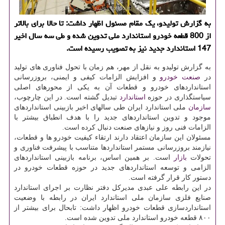
به گزارش تولیدو، یک مقام مسئول اظهار داشت: تا حالا برای بالاتر
از 800 قطعه خودرو استاندارد ملی تدوین شده و طی سه سال اخیر
147 استاندارد جدید نیز به تصویب رسیده است.
به گزارش تولیدو به نقل از مهر، هم زمان با تحول فناوری های تولید
در
صنعت
خودرو
و افزایش الزامات کیفی و ایمنی، بروزرسانی
استانداردهای خودرو و قطعات آن به یکی از محورهای اصلی
سیاستگذاری در حوزه
استاندارد
تبدیل گشته است. در این چارچوب،
سازمان
ملی استاندارد ایران طی سالهای اخیر بازبینی استانداردهای
موجود و تدوین استانداردهای جدید را با هدف انطباق بیشتر با
الزامات فنی روز و نیازهای صنعت دنبال کرده است.
مسئولان این سازمان اعتقاد دارند ارتقاء کیفیت خودرو ها و قطعات،
نیازمند بروزرسانی مستمر استانداردها متناسب با پیشرفت فناوری و
تحولات
بازار
است. بر همین اساس، برنامه بازبینی استانداردهای
الزامی و توسعه استانداردهای جدید در حوزه قطعات خودرو در
دستور کار قرار گرفته است.
در این رابطه علی عبدی مدیرکل دفتر نظارت بر اجرای استاندارد
صنایع فلزی سازمان ملی استاندارد ایران در رابطه با وضعیت
استانداردسازی قطعات خودرو اظهار داشت: تابحال برای بیشتر از
۸۰۰ قطعه خودرو استاندارد ملی تدوین شده است.