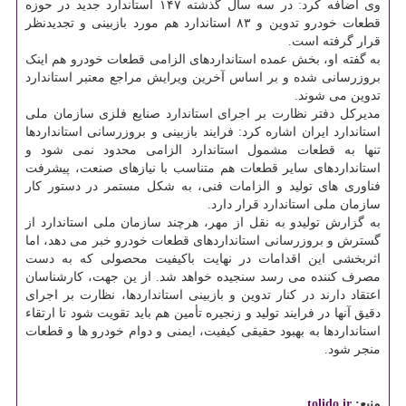
وی اضافه کرد: در سه سال گذشته ۱۴۷ استاندارد جدید در حوزه
قطعات خودرو تدوین و ۸۳ استاندارد هم مورد بازبینی و تجدیدنظر
قرار گرفته است.
به گفته او، بخش عمده استانداردهای الزامی قطعات خودرو هم اینک
بروزرسانی شده و بر اساس آخرین ویرایش مراجع معتبر استاندارد
تدوین می شوند.
مدیرکل دفتر نظارت بر اجرای استاندارد صنایع فلزی سازمان ملی
استاندارد ایران اشاره کرد: فرایند بازبینی و بروزرسانی استانداردها
تنها به قطعات مشمول استاندارد الزامی محدود نمی شود و
استانداردهای سایر قطعات هم متناسب با نیازهای صنعت، پیشرفت
فناوری های تولید و الزامات فنی، به شکل مستمر در دستور کار
سازمان ملی استاندارد قرار دارد.
به گزارش تولیدو به نقل از مهر، هرچند سازمان ملی استاندارد از
گسترش و بروزرسانی استانداردهای قطعات خودرو خبر می دهد، اما
اثربخشی این اقدامات در نهایت باکیفیت محصولی که به دست
مصرف کننده می رسد سنجیده خواهد شد. از ین جهت، کارشناسان
اعتقاد دارند در کنار تدوین و بازبینی استانداردها، نظارت بر اجرای
دقیق آنها در فرایند تولید و زنجیره تأمین هم باید تقویت شود تا ارتقاء
استانداردها به بهبود حقیقی کیفیت، ایمنی و دوام خودرو ها و قطعات
منجر شود.
منبع:
tolido.ir