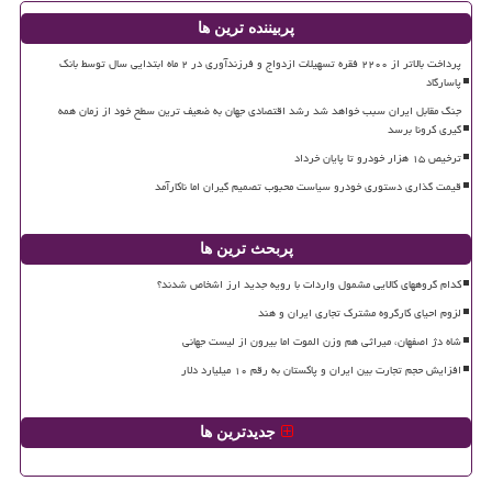
پربیننده ترین ها
پرداخت بالاتر از ۲۲۰۰ فقره تسهیلات ازدواج و فرزندآوری در ۲ ماه ابتدایی سال توسط بانک
پاسارگاد
جنگ مقابل ایران سبب خواهد شد رشد اقتصادی جهان به ضعیف ترین سطح خود از زمان همه
گیری کرونا برسد
ترخیص ۱۵ هزار خودرو تا پایان خرداد
قیمت گذاری دستوری خودرو سیاست محبوب تصمیم گیران اما ناکارآمد
پربحث ترین ها
کدام گروههای کالایی مشمول واردات با رویه جدید ارز اشخاص شدند؟
لزوم احیای کارگروه مشترک تجاری ایران و هند
شاه دژ اصفهان، میراثی هم وزن الموت اما بیرون از لیست جهانی
افزایش حجم تجارت بین ایران و پاکستان به رقم ۱۰ میلیارد دلار
جدیدترین ها