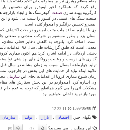
مقام معظم رهبری نیز بر ممنوعیت آن تاکید داشته باید با 
رفع گردد که عملکرد اخیر ایمیدرو برای نخستین بار با
کارگروه بهینه سازی
صنعت
گوهرسنگ ها و ایجاد بازارچه ه
صنعت سنگ های قیمتی در کشور را سبب می شود و این اق
ایمیدرو تحسین برانگیز و امیدوارکننده است.
وی با اشاره به اقدامات مثبت ایمیدرو در بحث اکتشاف که ت
استان یزد و بطور مستقیم بر شرکت معدنی و صنعتی چاد
است، اضافه کرد: باتوجه به کاهش ذخایر فعلی معادن، ا
معدنی است که طبق گزارشات طی سال ۹۸ اقدامات تأثیرگذاری در این راستا توسط ایمیدرو انجام شده است.
دشتی اردکانی در ادامه اشاره کرد: هم اکنون بیماری کرون
گذاری های درست و رعایت پروتکل های بهداشتی توانسته 
تولید چهارماهه امسال نسبت به زمان مشابه در سال قبل
علاوه اینکه نباید از حمایت های این بخش در چارچوب مسئ
زمان شیوع بیماری کرونا از اقدامات بجای این
سازمان
محسو
وی اشاره کرد: امیدواریم در این بخش سفارش های مقام
مشکلات آتی را می گیرد همانطور که توجه به عدم خام فروش
موردنیاز تولید داخلی نخواهیم بود.
1399/06/08
12:23:11
تگهای خبر:
اقتصاد
,
بازار
,
تولید
,
سازمان
این مطلب را می پسندید؟
(0)
(1)