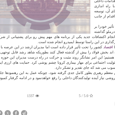
اقدامات داخلی
 راه اندازی
ای آن، توسعه
دام از جانب
أثیر خودرا بر
رملو گذاشته
نجام اکتشافات جدید یکی از برنامه های مهم پیش رو برای پشتیبانی از ش
ا
اقتصاد
کشور را تحت تأثیر قرار داده است اما مدیران ارشد در این عرصه ب
اند بخش فولاد را بیش از گذشته فعال کنند بطوریکه شاهد رشد قابل توجهی
 هستیم؛ این امر نشانگر روند مثبت و حرکت در راه درست مدیران این حوزه
ولیت اجتماعی برای مهار بیماری کرونا چشم پوشی کرد. حمایت های ارزی ایم
ب می شد که جای تقدیر و تشکر دارد.
 معظم رهبری بطور کامل جدی گرفته شود، چونکه عمل به این رهنمودها جل
ی نیاز آینده تولیدکنندگان داخلی را رفع خواهدنمود و در ادامه گرفتار کمبو
1337
5
/
5.0
X