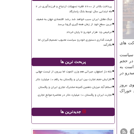
پرداخت بالاتر از ۲۲۰۰ فقره تسهیلات ازدواج و فرزندآوری در ۲
ماه ابتدایی سال توسط بانک پاسارگاد
جنگ مقابل ایران سبب خواهد شد رشد اقتصادی جهان به ضعیف
ترین سطح خود از زمان همه گیری کرونا برسد
ترخیص ۱۵ هزار خودرو تا پایان خرداد
قیمت گذاری دستوری خودرو سیاست محبوب تصمیم گیران اما
رکت های
ناکارآمد
ا سیاست
 در حجم
پربحث ترین ها
 است به
شاه دژ اصفهان، میراثی هم وزن الموت اما بیرون از لیست جهانی
یدرو در
افزایش حجم تجارت بین ایران و پاکستان به رقم ۱۰ میلیارد دلار
وی بروز
اسلام آباد میزبان دهمین کمیته مشترک تجاری ایران و پاکستان
د خوراک
تجارت ایران و پاکستان ۱۰ میلیارد دلار در محاصره موانع تجاری
جدیدترین ها