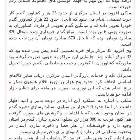
درصد بوده که این مهم به جهت کوشش های مجموعه استانی رقم
خورده است.
ملکی افزود: در استان مرکزی از حدود 23 هزار کشاورز گندم کار
خرید تضمینی انجام می شود که تابحال حدود 22 هزار کشاورز گندم
خودرا تحویل داده اند و میانگین گندم تحویلی از طرف کشاورزان به
صورت وزنی 6 تن بوده است. مبلغ گندم خریداری شده تابحال 820
میلیارد تومان بوده که تابحال 670 میلیارد تومان آن پرداخت شده
است.
وی افزود: 35 مرکز برای خرید تضمینی گندم پیش بینی شده بود که
32 مرکز آماده شد. جانمایی این مراکز به خوبی صورت گرفته بود
بطوریکه کشاورزان با کمترین زحمت و جابجایی، گندم خودرا تحویل
دادند.
مدیرکل غله و خدمات بازرگانی استان مرکزی درباب سایر کالاهای
اساسی اضافه کرد: حدود پنج هزارتن توزیع اقلام همچون شکر و
برنج انجام شده که این توزیع به صورت هر ماهه برای تنظیم
بازار
ادامه خواهد داشت.
ملکی با اشاره به عملکرد این اداره در دولت تدبیر و امید اظهار
داشت: در ابتدا حدود 200 هزار تن سیلوی استاندارسازی ذخیره گندم
در استان وجود داشت که با اقدامات و کوشش های صورت گرفته،
هم اکنون قریب به 800 هزار تن سیلوی ذخیره سازی گندم در استان
وجود دارد و خوشبختانه از نظر فضا و ذخیره سازی، استان در
وضعیت مطلوبی قرار دارد و کمبودی برای ذخیره سازی نیست.
وی اشاره کرد: همین طور افزایش کارخانجات آرد از هفت واحد به