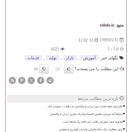
منبع:
tolido.ir
1399/05/31
12:02:32
1625
5
/
5.0
تگهای خبر:
آموزش
,
بازار
,
تولید
,
خدمات
این مطلب را می پسندید؟
(0)
(1)
X
تازه ترین مطالب مرتبط
افزایش حجم تجارت بین ایران و پاکستان به رقم ۱۰ میلیارد دلار
اسلام آباد میزبان دهمین کمیته مشترک تجاری ایران و پاکستان
مصوبه ۸۵۶ شورای رقابت این جاده یک طرفه است
پایان معافیت یک ساله مالیاتی واردات کولبری و ملوانی