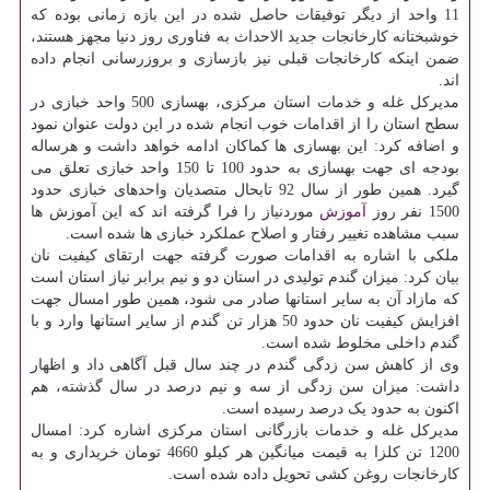
11 واحد از دیگر توفیقات حاصل شده در این بازه زمانی بوده که
خوشبختانه کارخانجات جدید الاحداث به فناوری روز دنیا مجهز هستند،
ضمن اینکه کارخانجات قبلی نیز بازسازی و بروزرسانی انجام داده
اند.
مدیرکل غله و خدمات استان مرکزی، بهسازی 500 واحد خبازی در
سطح استان را از اقدامات خوب انجام شده در این دولت عنوان نمود
و اضافه کرد: این بهسازی ها کماکان ادامه خواهد داشت و هرساله
بودجه ای جهت بهسازی به حدود 100 تا 150 واحد خبازی تعلق می
گیرد. همین طور از سال 92 تابحال متصدیان واحدهای خبازی حدود
1500 نفر روز
آموزش
موردنیاز را فرا گرفته اند که این آموزش ها
سبب مشاهده تغییر رفتار و اصلاح عملکرد خبازی ها شده است.
ملکی با اشاره به اقدامات صورت گرفته جهت ارتقای کیفیت نان
بیان کرد: میزان گندم تولیدی در استان دو و نیم برابر نیاز استان است
که مازاد آن به سایر استانها صادر می شود، همین طور امسال جهت
افزایش کیفیت نان حدود 50 هزار تن گندم از سایر استانها وارد و با
گندم داخلی مخلوط شده است.
وی از کاهش سن زدگی گندم در چند سال قبل آگاهی داد و اظهار
داشت: میزان سن زدگی از سه و نیم درصد در سال گذشته، هم
اکنون به حدود یک درصد رسیده است.
مدیرکل غله و خدمات بازرگانی استان مرکزی اشاره کرد: امسال
1200 تن کلزا به قیمت میانگین هر کیلو 4660 تومان خریداری و به
کارخانجات روغن کشی تحویل داده شده است.