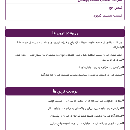
فیش حج
قیمت بیسیم کنوود
پربیننده ترین ها
پرداخت بالاتر از ۲۲۰۰ فقره تسهیلات ازدواج و فرزندآوری در ۲ ماه ابتدایی سال توسط بانک
پاسارگاد
جنگ مقابل ایران سبب خواهد شد رشد اقتصادی جهان به ضعیف ترین سطح خود از زمان همه
گیری کرونا برسد
ترخیص ۱۵ هزار خودرو تا پایان خرداد
قیمت گذاری دستوری خودرو سیاست محبوب تصمیم گیران اما ناکارآمد
پربحث ترین ها
شاه دژ اصفهان، میراثی هم وزن الموت اما بیرون از لیست جهانی
افزایش حجم تجارت بین ایران و پاکستان به رقم ۱۰ میلیارد دلار
اسلام آباد میزبان دهمین کمیته مشترک تجاری ایران و پاکستان
تجارت ایران و پاکستان ۱۰ میلیارد دلار در محاصره موانع تجاری