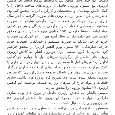
داشت: این خودروساز موفق شد تا اواسط تیرماه سالجاری، کاهش
ارزبری پنچ میلیون یورویی حاصل از پروژه های ساخت داخل را با
کمک دانش مهندسان و متخصصان و کارگران ایرانی محقق کند. وی
خاطرنشان کرد: طبق برنامه ریزی های صورت گرفته تا آخر سال
جاری از راه خودکفایی قطعات خرید خارجی ساپکو به صورت
مستقیم، خودکفایی قطعات خرید خارجی سازندگان و هم خودکفایی
مواد اولیه با منشأ خارجی، ۱۵۳ میلیون یورو کاهش ارزبری محقق
خواهد شد. وی ادامه داد: در سال آینده هم از راه خودکفایی قطعات
خرید خارجی ساپکو به صورت مستقیم و خودکفایی قطعات خرید
خارجی سازندگان، ۹۳ میلیون یورو کاهش ارزبری را محقق خواهیم
کرد. مدیرعامل گروه صنعتی ایران خودرو با اشاره به کاهش ارزبری
پروژه های حاصل از برگزاری میزهای اول تا چهارم خودکفایی
اظهارکرد: میزهای اول تا سوم پارسال و میز چهارم درسال جاری با
کمک وزارت صمت، ساپکو و تعداد زیادی از قطعه سازان برگزار
شد، در جریان هر چهار میز تابحال مجموع کاهش ارزبری ۵۲ میلیون
یورویی محقق شده است. وی تصریح کرد: پروژه های داخلی سازی
قطعات و مواد خارج از میزهای وزارت صمت، توانسته ایم کاهش
ارزبری ۲۷ میلیون یورویی را محقق سازیم.
مقیمی بااشاره به کاهش ارزبری حاصل از پروژه های بهینه سازی
طراحی اظهار داشت: مجموع این پروژه ها، کاهش ارزبری ۵۸
میلیون یورویی را به دنبال داشته است.
همینطور در ادامه این مراسم امیر بیات، معاون وزیر صمت و رئیس
هیأت عامل ایدرو خبر از افتتاح نمایشگاه مجازی قطعات خودرو داد و