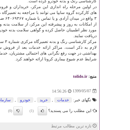
کارشناسی رنگ و بدنه خودرو کرده است.
در اولین مرحله راه اندازی این مرکز، خریداران و فرو
های کارکرده گروه سایپا می توانند با مراجعه به تعمیرگاه
۳ واقع در می
از امکانات به روز و پیشرفته این مرکز، از سلامت بدنه 
مورد نظر اطمینان حاصل کرده و گواهی سلامت بدنه خودرو
دریافت نمایند.
مرکز کارشناسی رنگ و بدنه تعمیرگاه مرکزی شماره ۳ سایپا در تمام روزهای هفته حتی جمعه ها به ارائه خدمات به مشتریان می پردازد.
لازم به ذکر است، مراکز ارائه خدمات بعد از فروش س
بهداشتی در جهت رفع نگرانی های احتمالی مشتریان، خدمات 
شرایط عدم شیوع بیماری کرونا ارائه خواهند کرد.
منبع:
tolido.ir
1399/05/07
14:56:26
تگهای خبر:
خدمات
,
خرید
,
خودرو
,
سازما
این مطلب را می پسندید؟
(0)
(1)
تازه ترین مطالب مرتبط