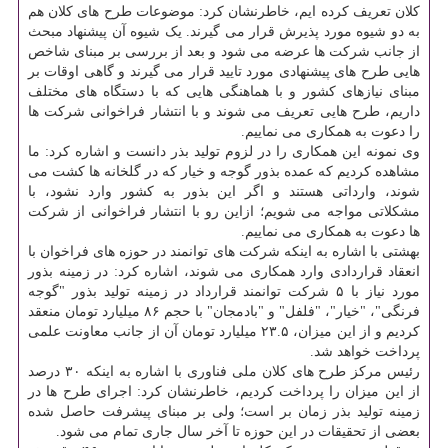
کلان تعریف کرده ایم، خاطرنشان کرد: موضوعات طرح های کلان هم
به دو شیوه مورد پذیرش قرار می گیرند. یک شیوه آن پیشنهاد مبحث
از جانب شرکت ها عرضه می شود و بعد از بررسی بر مبنای شاخص
هایی طرح های پیشنهادی مورد تایید قرار می گیرند و گاهی اوقات بر
مبنای نیازهای کشور و با هماهنگی هایی که با دستگاه های مختلف
داریم، طرح هایی تعریف می شوند و با انتشار فراخوانی شرکت ها
را دعوت به همکاری می نماییم.
وی نمونه این همکاری را در لزوم تولید بذر دانست و اشاره کرد: ما
مشاهده کردیم که عمده بذور گوجه و خیار که در گلخانه ها کشت می
شوند، وارداتی هستند و اگر این بذور به کشور وارد نشود، با
مشکلاتی مواجه می شویم؛ ازاین رو با انتشار فراخوانی از شرکت
ها دعوت به همکاری می نماییم.
بهشتی با اشاره به اینکه شرکت های توانمند در حوزه های فراخوان با
انعقاد قراردادی وارد همکاری می شوند، اشاره کرد: در زمینه بذور
مورد نیاز با ۵ شرکت توانمند قرارداد در زمینه تولید بذور "گوجه
فرنگی"، "خیار"، "فلفل" و "بادمجان" با حجم ۸۶ میلیارد تومان منعقد
کردیم و از این میزان، ۲۳.۵ میلیارد تومان آن از جانب معاونت علمی
پرداخت خواهد شد.
رئیس مرکز طرح های کلان ملی فناوری با اشاره به اینکه ۳۰ درصد
از این میزان را پرداخت کردیم، خاطرنشان کرد: اجرای طرح ها در
زمینه تولید بذر زمان بر است؛ ولی بر مبنای پیشرفت حاصل شده
بعضی از تحقیقات در این حوزه تا آخر سال جاری تمام می شود.