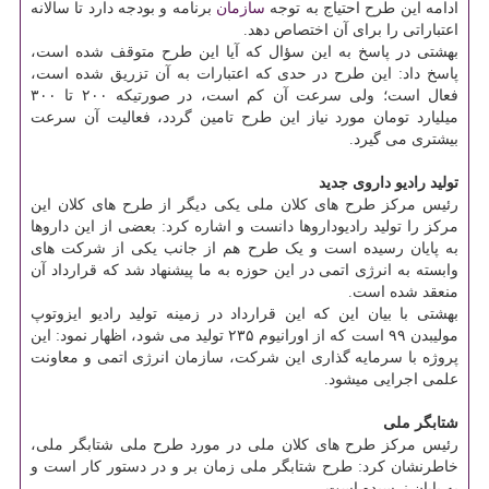
ادامه این طرح احتیاج به توجه
سازمان
برنامه و بودجه دارد تا سالانه
اعتباراتی را برای آن اختصاص دهد.
بهشتی در پاسخ به این سؤال که آیا این طرح متوقف شده است،
پاسخ داد: این طرح در حدی که اعتبارات به آن تزریق شده است،
فعال است؛ ولی سرعت آن کم است، در صورتیکه ۲۰۰ تا ۳۰۰
میلیارد تومان مورد نیاز این طرح تامین گردد، فعالیت آن سرعت
بیشتری می گیرد.
تولید رادیو داروی جدید
رئیس مرکز طرح های کلان ملی یکی دیگر از طرح های کلان این
مرکز را تولید رادیوداروها دانست و اشاره کرد: بعضی از این داروها
به پایان رسیده است و یک طرح هم از جانب یکی از شرکت های
وابسته به انرژی اتمی در این حوزه به ما پیشنهاد شد که قرارداد آن
منعقد شده است.
بهشتی با بیان این که این قرارداد در زمینه تولید رادیو ایزوتوپ
مولیبدن ۹۹ است که از اورانیوم ۲۳۵ تولید می شود، اظهار نمود: این
پروژه با سرمایه گذاری این شرکت، سازمان انرژی اتمی و معاونت
علمی اجرایی می‎شود.
شتابگر ملی
رئیس مرکز طرح های کلان ملی در مورد طرح ملی شتابگر ملی،
خاطرنشان کرد: طرح شتابگر ملی زمان بر و در دستور کار است و
به پایان نرسیده است،