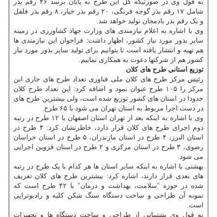
به قول وی در صورتیکه کل این طرح به پایان برسد ۴۶ رقم بذر
شامل ۱۷ رقم بذر گوجه فرنگی، ۲۰ رقم بذر خیار، ۸ رقم بذر فلفل
و یک رقم بذر بادمجان تولید خواهد شد.
وی با اشاره به اعلام نیازمندی های وزارت جهاد کشاورزی در زمینه
سایر بذور مورد نیاز کشور، اظهار داشت: فراخوان این نیازمندی ها
هم تهیه و انتشار یافته است تا بتوانیم برای تولید سایر بذور مورد نیاز
کشور هم از شرکتها دعوت به همکاری نماییم.
توزیع استانی طرح های کلان
رئیس مرکز طرح های کلان ملی فناوری تعداد طرح های جاری این
مرکز را ۱۰۵ طرح عنوان نمود و اضافه کرد: این تعداد طرح کلان
حدودا در استان های کشور توزیع شده است، ولی بیشترین طرح های
در دست اجرا مربوط به استان تهران می شود با ۶۵ طرح.
وی با اشاره به اینکه بعد از تهران استان اصفهان با ۱۲ طرح در رتبه
دوم اجرای طرح های کلان قرار دارد، خاطرنشان کرد: ۴ طرح در
استان البرز، ۴ طرح در استان مازندران، ۵ طرح در استان خراسان
رضوی، ۳ طرح در استان مرکزی و ۲ طرح در استان قزوین اجرایی
می شود.
بهشتی با اشاره به اینکه سایر استان ها هر کدام با یک طرح در رتبه
های بعدی قرار دارند، اشاره کرد: بیشترین طرح های کلان تعریف
شده در حوزه "سلامت، بهداشت و درمان" با ۴۲ طرح است که
نمونه آن طراحی و ساخت دستگاه سنگ شکن کلیه و رادیوتراپی
است.
به قول وی پشتیبانی از طراحی و ساخت دستگاه ها و تجهیزات