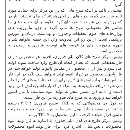
گیرد.
بهشتی با تاکید بر اینکه طرح هایی که در این مرکز برای حمایت مورد
تایید قرار می گیرد، طرح های بار اولی هستند که برای نخستین بار در
کشور تولید می شوند، خاطرنشان کرد: علاوه بر آن حمایت های ما
شامل فاز تحقیقاتی طرح ها نمی گردد و جزو مأموریت های
وزارتخانه های علوم، تحقیقات و فناوری و بهداشت، درمان و
آموزش
پزشکی است؛ ازاین رو این معاونت وارد این حیطه نخواهد شد و
حوزه مأموریت های ما عرصه های توسعه فناوری و رسیدن به
محصول است.
رئیس مرکز طرح های کلان ملی فناوری، افزود: هر محصولی دارای
فاز تحقیقاتی است که بعد از انجام آن طرح وارد ساخت نمونه اولیه
می شود و پس از آن محصول در مقیاس پایلوت تولید خواهد شد. در
فاز پایلوت محصول در تیراژ انبوه تولید نخواهد شد. بلکه در این فاز
مقیاس تولید و آزمایش های لازم برای دریافت تاییدیه های لازم انجام
می شود. دریافت تاییدیه ها به منزله در اختیار داشتن دانش فنی تولید
است و ادامه این مسیر منجر به تولید انبوه متناسب با نیاز کشور
خواهد شد و ورود ما به طرح های فناوارنه در این فاز است.
به قول وی محصولاتی که به TRL (سطح فناوری) ۳ تا ۴ رسیده
باشند، در صورت دارا بودن شرایط خاص، مورد حمایت معاونت
علمی قرار خواهند گرفت تا این محصول به TRL ۷ برسد.
رئیس مرکز طرح های کلان ملی فناوری با اشاره به فاز تولید انبوه
محصولات دانش بنیان، اشاره کرد: برای فاز تولید انبوه محصولات