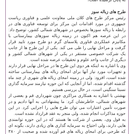
طرح های زباله سوز
رئیس مرکز طرح های کلان ملی معاونت علمی و فناوری ریاست
جمهوری در مورد اقدامات این مرکز برای توسعه فناوری های در
رابطه با زباله سوزها بخصوص در شهرهای شمالی کشور، توضیح داد:
در این عرصه هم اکنون در زمینه زباله سوزهای بیمارستانی با
مکانیزم عملکردی فناوری پلاسمای گرم دو طرح مورد تایید قرار
گرفت و مراحل نهایی را طی می کند. یکی از این طرح ها از جانب
یک شرکت خصوصی مستقر در یکی از شهرهای شمالی کشور و
دیگری از جانب واحد علوم و تحقیقات عرضه شده است.
وی با اشاره به اینکه هر دوی این طرح ها در مراحل نهایی قرار دارند
و تجهیزات مورد نیاز آنها برای امحای زباله های بیمارستانی ساخته
شده است، افزود: ولی در زمینه امحای زباله های شهری از چند ماه
گذشته اقدام شده، اما از آنجایی که این حوزه نیازمند سرمایه گذاری
نسبتا سنگینی است، در حال بررسی هستیم.
بهشتی با اشاره به همکاری مراکزی چون شهرداری قم و بعضی از
شهرهای شمالی، خاطرنشان کرد: ما پیشنهاداتی به آنها دادیم و در
صورت تأمین اعتبارات می توان طرح هایی را اجرایی کرد. در این
حوزه مذاکرات انجام شده، ولی منجر به عقد قرارداد نشده است.
به قول وی، بعضی از شرکت ها هستند که در این حوزه توانمندی
هایی دارند، ولی احتیاج به سرمایه گذاری های زیادی دارند، بگونه ای
که طرحی برای امحای زباله های قم آورده شده و صحبت از ۳۸۰