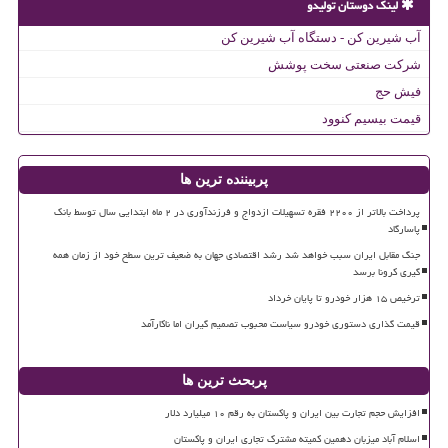
لینک دوستان تولیدو
آب شیرین کن - دستگاه آب شیرین کن
شرکت صنعتی سخت پوشش
فیش حج
قیمت بیسیم کنوود
پربیننده ترین ها
پرداخت بالاتر از ۲۲۰۰ فقره تسهیلات ازدواج و فرزندآوری در ۲ ماه ابتدایی سال توسط بانک
پاسارگاد
جنگ مقابل ایران سبب خواهد شد رشد اقتصادی جهان به ضعیف ترین سطح خود از زمان همه
گیری کرونا برسد
ترخیص ۱۵ هزار خودرو تا پایان خرداد
قیمت گذاری دستوری خودرو سیاست محبوب تصمیم گیران اما ناکارآمد
پربحث ترین ها
افزایش حجم تجارت بین ایران و پاکستان به رقم ۱۰ میلیارد دلار
اسلام آباد میزبان دهمین کمیته مشترک تجاری ایران و پاکستان