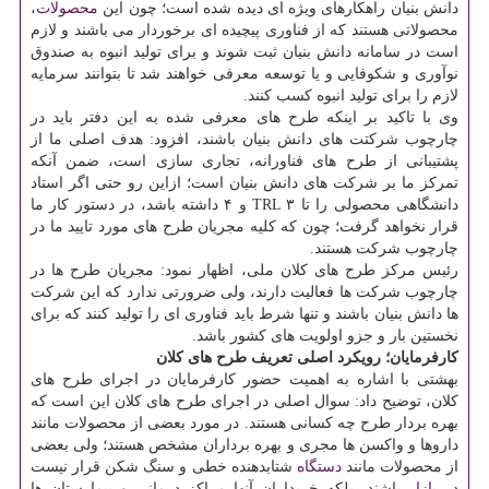
دانش بنیان راهکارهای ویژه ای دیده شده است؛ چون این
محصولات
،
محصولاتی هستند که از فناوری پیچیده ای برخوردار می باشند و لازم
است در سامانه دانش بنیان ثبت شوند و برای تولید انبوه به صندوق
نوآوری و شکوفایی و یا توسعه معرفی خواهند شد تا بتوانند سرمایه
لازم را برای تولید انبوه کسب کنند.
وی با تاکید بر اینکه طرح های معرفی شده به این دفتر باید در
چارچوب شرکتت های دانش بنیان باشند، افزود: هدف اصلی ما از
پشتیبانی از طرح های فناورانه، تجاری سازی است، ضمن آنکه
تمرکز ما بر شرکت های دانش بنیان است؛ ازاین رو حتی اگر استاد
دانشگاهی محصولی را تا TRL ۳ و ۴ داشته باشد، در دستور کار ما
قرار نخواهد گرفت؛ چون که کلیه مجریان طرح های مورد تایید ما در
چارچوب شرکت هستند.
رئیس مرکز طرح های کلان ملی، اظهار نمود: مجریان طرح ها در
چارچوب شرکت ها فعالیت دارند، ولی ضرورتی ندارد که این شرکت
ها دانش بنیان باشند و تنها شرط باید فناوری ای را تولید کنند که برای
نخستین بار و جزو اولویت های کشور باشد.
کارفرمایان؛ رویکرد اصلی تعریف طرح های کلان
بهشتی با اشاره به اهمیت حضور کارفرمایان در اجرای طرح های
کلان، توضیح داد: سوال اصلی در اجرای طرح های کلان این است که
بهره بردار طرح چه کسانی هستند. در مورد بعضی از محصولات مانند
داروها و واکسن ها مجری و بهره برداران مشخص هستند؛ ولی بعضی
از محصولات مانند
دستگاه
شتابدهنده خطی و سنگ شکن قرار نیست
در
بازار
باشند، بلکه خریداران آنها مراکز درمانی و بیمارستان ها