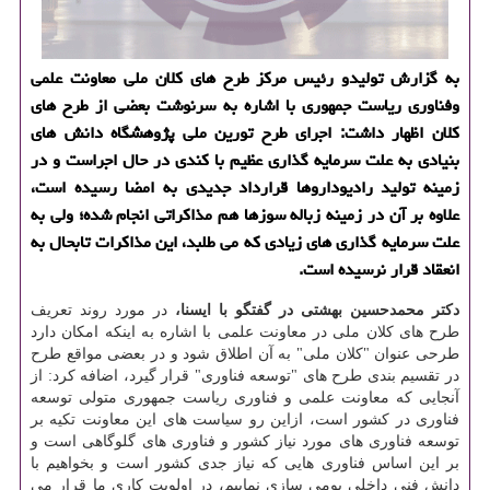
به گزارش تولیدو رئیس مركز طرح های كلان ملی معاونت علمی
وفناوری ریاست جمهوری با اشاره به سرنوشت بعضی از طرح های
كلان اظهار داشت: اجرای طرح تورین ملی پژوهشگاه دانش های
بنیادی به علت سرمایه گذاری عظیم با كندی در حال اجراست و در
زمینه تولید رادیوداروها قرارداد جدیدی به امضا رسیده است،
علاوه بر آن در زمینه زباله سوزها هم مذاكراتی انجام شده؛ ولی به
علت سرمایه گذاری های زیادی كه می طلبد، این مذاكرات تابحال به
انعقاد قرار نرسیده است.
دکتر محمدحسین بهشتی در گفتگو با ایسنا،
در مورد روند تعریف
طرح های کلان ملی در معاونت علمی با اشاره به اینکه امکان دارد
طرحی عنوان "کلان ملی" به آن اطلاق شود و در بعضی مواقع طرح
در تقسیم بندی طرح های "توسعه فناوری" قرار گیرد، اضافه کرد: از
آنجایی که معاونت علمی و فناوری ریاست جمهوری متولی توسعه
فناوری در کشور است، ازاین رو سیاست های این معاونت تکیه بر
توسعه فناوری های مورد نیاز کشور و فناوری های گلوگاهی است و
بر این اساس فناوری هایی که نیاز جدی کشور است و بخواهیم با
دانش فنی داخلی بومی سازی نماییم، در اولویت کاری ما قرار می