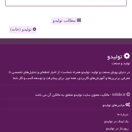
مطالب تولیدو
تولیدو (خانه)
تولیدو
تولید و صنعت
در دنیای پویای صنعت و تولید، تولیدو همراه شماست؛ از اخبار لحظه‌ای و تحلیل‌های تخصصی تا
معرفی برترین‌ها و آموزش‌های کاربردی، همه چیز برای پیشرفت و توسعه کسب و کار شما
tolido.ir - مالکیت معنوی سایت تولیدو متعلق به مالکین آن می باشد
میانبرهای تولیدو
درباره ما
بک لینک در تولیدو
رپورتاژ در تولیدو