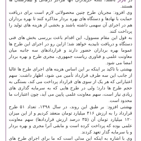
هستند.
وی افزود: مجریان طرح چنین محصولاتی لازم است برای دریافت
حمایت با نهادها و دستگاه های بهره بردار مذاکره کنند تا بهره برداران
هم در اجرای آن سهمی داشته باشند و بخشی از هزینه های تولید را
پرداخت کنند.
به قول این مقام مسوول، این اقدام باعث بررسی بخش های فنی
دستگاه و دریافت تاییدیه خواهد شد؛ ازاین رو در اجرای این طرح ها
عموما بهره برداران حضور دارند و قراردادهای سه جانبه میان
معاونت علمی و فناوری ریاست جمهوری، مجری طرح و بهره بردار
امضا می شود.
بهشتی با تاکید بر اینکه بر این اساس هزینه های اجرای طرح ها غالبا
از جانب این سه طرف قرارداد تأمین می شود، اظهار داشت: سهم
اعتباراتی که هر یک از سوی های قرارداد پرداخت می کند، بستگی به
حجم طرح ها دارد؛ ولی در طرح هایی که به سرمایه گذاری های
زیادی نیاز است، سهم معاونت علمی پایین می آید، چون اعتبارات ما
محدود است.
بهشتی افزود: بر طبق این روند، در سال ۱۳۹۸، تعداد ۵۱ طرح
قرارداد را به ارزش ۴۱۶ میلیارد تومان منعقد کردیم و از این میزان
۱۲۰ میلیارد تومان آن (۳۵ درصد ارزش قراردادها) سهم معاونت
علمی بوده که پرداخت کرده است و مابقی آنرا مجری و بهره بردار
و یا سرمایه گذار تعهد کردند.
وی با اشاره به اینکه این مدلی است که ما برای اجرای طرح های