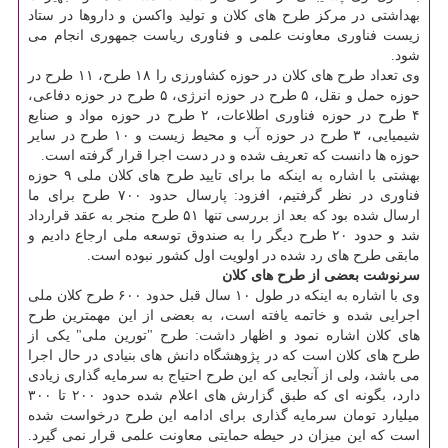
بهداشتی در مرکز طرح های کلان و تولید واکسن و داروها در ستاد
زیست فناوری معاونت علمی و فناوری ریاست جمهوری انجام می
شود.
وی تعداد طرح های کلان در حوزه کشاورزی را ۱۸ طرح، ۱۱ طرح در
حوزه حمل و نقل، ۵ طرح در حوزه انرژی، ۵ طرح در حوزه دفاعی،
۴ طرح در حوزه فناوری اطلاعات، ۲ طرح در حوزه مواد و صنایع
شیمیایی، ۳ طرح در حوزه آب و محیط زیست و ۱۰ طرح در سایر
حوزه ها دانست که تعریف شده و در دست اجرا قرار گرفته است.
بهشتی با اشاره به اینکه ما برای تایید طرح های کلان ملی ۹ حوزه
فناوری در نظر گرفتیم، افزود: پارسال حدود ۷۰۰ طرح برای ما
ارسال شده بود که بعد از بررسی تنها ۵۱ طرح منجر به عقد قرارداد
شد و حدود ۲۰ طرح دیگر را به صندوق توسعه ملی ارجاع دادیم و
مابقی طرح های رد شده در اولویت اول کشور نبوده است.
سرنوشت بعضی از طرح های کلان
وی با اشاره به اینکه در طول ۱۰ سال قبل حدود ۶۰۰ طرح کلان ملی
اجرایی شده و خاتمه یافته است، به بعضی از این مهمترین طرح
های کلان اشاره نمود و اظهار داشت: طرح "تورین ملی" یکی از
طرح های کلان است که در پژوهشگاه دانش های بنیادی در حال اجرا
می باشد، ولی از آنجایی که این طرح احتیاج به سرمایه گذاری زیادی
دارد، بگونه ای که طبق گزارش های اعلام شده حدود ۲۰۰ تا ۳۰۰
میلیارد تومان سرمایه گذاری برای ادامه این طرح درخواست شده
است که این میزان در حیطه حمایتی معاونت علمی قرار نمی گیرد.