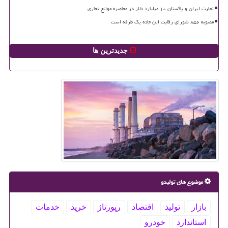
تجارت ایران و پاکستان ۱۰ میلیارد دلار در محاصره موانع تجاری
مصوبه ۸۵۶ شورای رقابت این جاده یک طرفه است
جدیدترین ها
موضوع های تولیدو
بازار
تولید
اقتصاد
رپورتاژ
خرید
خدمات
استاندارد
خودرو