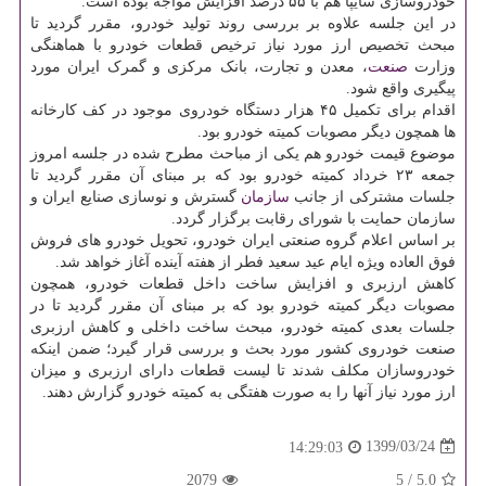
خودروسازی سایپا هم با ۵۵ درصد افزایش مواجه بوده است.
در این جلسه علاوه بر بررسی روند تولید خودرو، مقرر گردید تا
مبحث تخصیص ارز مورد نیاز ترخیص قطعات خودرو با هماهنگی
وزارت
صنعت
، معدن و تجارت، بانک مرکزی و گمرک ایران مورد
پیگیری واقع شود.
اقدام برای تکمیل ۴۵ هزار دستگاه خودروی موجود در کف کارخانه
ها همچون دیگر مصوبات کمیته خودرو بود.
موضوع قیمت خودرو هم یکی از مباحث مطرح شده در جلسه امروز
جمعه ۲۳ خرداد کمیته خودرو بود که بر مبنای آن مقرر گردید تا
جلسات مشترکی از جانب
سازمان
گسترش و نوسازی صنایع ایران و
سازمان حمایت با شورای رقابت برگزار گردد.
بر اساس اعلام گروه صنعتی ایران خودرو، تحویل خودرو های فروش
فوق‎ العاده ویژه ایام عید سعید فطر از هفته آینده آغاز خواهد شد.
کاهش ارزبری و افزایش ساخت داخل قطعات خودرو، همچون
مصوبات دیگر کمیته خودرو بود که بر مبنای آن مقرر گردید تا در
جلسات بعدی کمیته خودرو، مبحث ساخت داخلی و کاهش ارزبری
صنعت خودروی کشور مورد بحث و بررسی قرار گیرد؛ ضمن اینکه
خودروسازان مکلف شدند تا لیست قطعات دارای ارزبری و میزان
ارز مورد نیاز آنها را به صورت هفتگی به کمیته خودرو گزارش دهند.
1399/03/24
14:29:03
2079
5
/
5.0