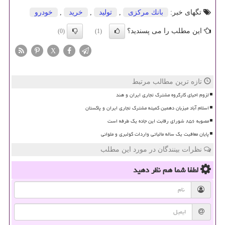
تگهای خبر:
بانك مركزی
,
تولید
,
خرید
,
خودرو
این مطلب را می پسندید؟
(0)
(1)
X
تازه ترین مطالب مرتبط
لزوم احیای کارگروه مشترک تجاری ایران و هند
اسلام آباد میزبان دهمین کمیته مشترک تجاری ایران و پاکستان
مصوبه ۸۵۶ شورای رقابت این جاده یک طرفه است
پایان معافیت یک ساله مالیاتی واردات کولبری و ملوانی
نظرات بینندگان در مورد این مطلب
لطفا شما هم
نظر دهید