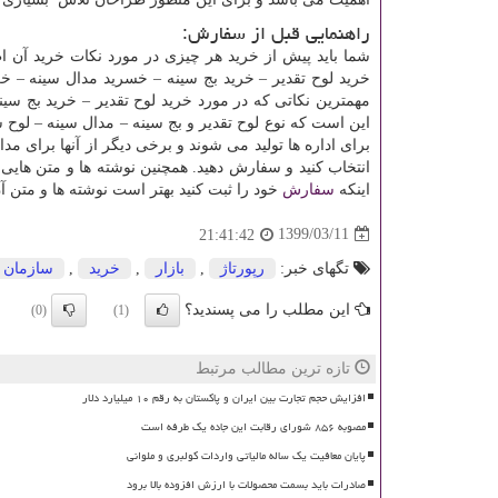
راهنمایی قبل از سفارش:
شما باید پیش از خرید هر چیزی در مورد نکات خرید آن اطل
خرید لوح تقدیر – خرید بج سینه – خسرید مدال سینه – خرید
مهمترین نکاتی که در مورد خرید لوح تقدیر – خرید بج سین
این است که نوع لوح تقدیر و بج سینه – مدال سینه – لوح ش
برای اداره ها تولید می شوند و برخی دیگر از آنها برای مدا
انتخاب کنید و سفارش دهید. همچنین نوشته ها و متن هایی ک
اینکه
سفارش
خود را ثبت کنید بهتر است نوشته ها و متن 
1399/03/11
21:41:42
تگهای خبر:
رپورتاژ
,
بازار
,
خرید
,
سازمان
این مطلب را می پسندید؟
(0)
(1)
تازه ترین مطالب مرتبط
افزایش حجم تجارت بین ایران و پاکستان به رقم ۱۰ میلیارد دلار
مصوبه ۸۵۶ شورای رقابت این جاده یک طرفه است
پایان معافیت یک ساله مالیاتی واردات کولبری و ملوانی
صادرات باید بسمت محصولات با ارزش افزوده بالا برود