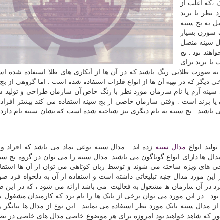
 ،که اغلب از
 نظر یا برند
ل به بج سینه
سوزن بسیار
 گل سینه متصل
اهند بود . بج
یا برند برای
 صورت طلایی رنگ باشند که در آن ها از آبکاری های طلا استفاده شده اس
ی دیگر که در تهیه آن ها از انواع فلزات استفاده شده است . اما گروهی از بج 
سینه آرم یا نام سازمان مورد نظر با رنگ خاص آن سازمان طراحی و تولید شد
ا برند است . وقتی سازمان خاصی از بج سینه استفاده می کند بیشتر افراد
 باشند . بج سینه به نام دیگری نیز شناخته شده است که نشان سینه نام دارد
تولید انواع
مدال سینه
زده اند . مدال سینه نوعی نماد می باشد که افراد وا
دال ها دارای انواع گوناگون می باشند. مدال سینه را می توان در گروه بج سی
حی های ویژه ساخته می شوند و توسط ربان کوتاهی می توان از آن ها استفاد
ین مورد مدال جنبه تبلیغاتی داشته است و استفاده از آن به دلخواه فرد 
فرد در آن سازمان ها مشغول به فعالیت می باشد ارائه می شود ، که در این 
د . در این مورد می توان برخی از بانک ها را نام برد که کارمندان مشغول به
ز مدال سینه بانک مورد نظر استفاده می نمایند . این نوع از مدال ها بیانگر 
طور که شاهد خواهید بود امروزه برای هر موضوع خاصی مدال های خاصی در نظ