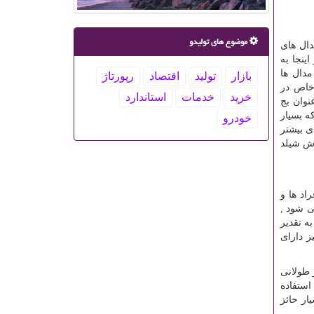
موضوع های تولیدو
دال های
ینجا به
دال ها
بازار
تولید
اقتصاد
رپورتاژ
 خاص در
خرید
خدمات
استاندارد
نوان بج
ه بسیار
خودرو
ی بیشتر
رش شیلد
راد ها و
ی شود ,
ه تقدیر
ز دارای
 طولانی
استفاده
ار حائز