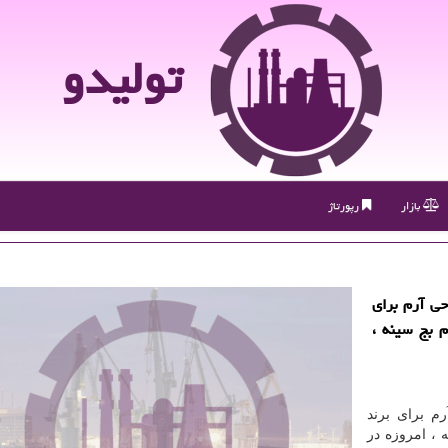
تولیدو
بازار
رپورتاژ
حی آرم برای
 بج سینه ،
م برای برند
 ، امروزه در