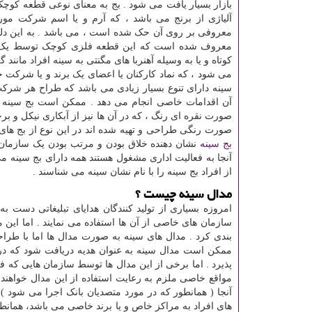
بازار بسیار یافت می شود . بج به معنای نوعی قطعه کوچک
آلیاژی از برنج می باشد ، که آرم و یا اسم شرکت مورد
معروفی بر روی آن حک شده است ، می باشد . به این دلی
معروف شده است که این قطعه فلزی کوچک توسط یک 
کوتاه و یا به وسیله آهنربا های مگنتی به سینه افراد مانند
می شود ، که نماد کارکنان یا اعضای یک برند و یا شرکت خو
سینه دارای تنوع بسیار زیادی می باشد که طراح هر شرکت 
آن اقدامات خاصی انجام می دهد . ممکن است بج سینه به
صورت نقره ای رنگ ، که در آن ها نیز از آبکاری نیکل و برخ
صورت رنگی طراحی و تهیه شده اند در این نوع از بج های 
بج سینه
نشان دهنده خلاق بودن و مرتب بودن یک سازمان ی
آنجا به فعالیت اداری مشغول هستند همه دارای بج سینه می
از افراد بج سینه را با نام نشان سینه می شناسند .
مدال سینه چیست ؟
امروزه بسیاری از تولید کنندگان هدایای تبلیغاتی دست به 
سازمان های خاصی از آن ها استفاده می نمایند . اما این م
بندی کرد . مدال های سینه به صورت مدال ها اما با طرا
ممکن است مدال سینه به عنوان هدیه دریافت شود که در ا
پذیرد . اما برخی از این مدال ها توسط سازمان هایی که 
مواقع خاصی ملزم به رعایت استفاده از این مدال خواهند بو
آنجا ( همانطور که در مورد متصدیان بانک اجرا می شود ) ا
های افراد به مراکز خاص و یا برند خاصی می باشد، همان