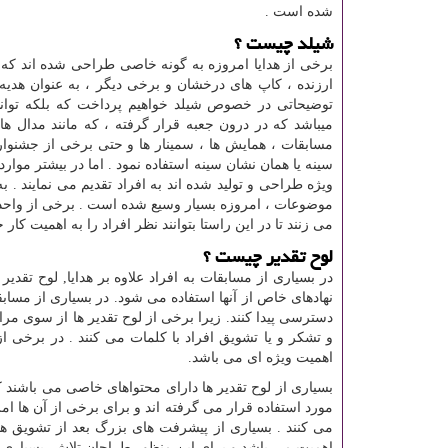
شده است .
شیلد چیست ؟
برخی از هدایا امروزه به گونه خاصی طراحی شده اند که ب
ارزنده ، کاپ های درخشان و برخی دیگر ، به عنوان هدیه 
توضیحاتی در خصوص شیلد خواهیم پرداخت که بلکه توانست
میباشد که در درون جعبه قرار گرفته ، که مانند مدال ه
مسابقات ، همایش ها ، سمینار ها و حتی برخی از جشنواره 
سینه یا همان نشان سینه استفاده نمود . اما در بیشتر موار
ویژه طراحی و تولید شده اند به افراد تقدیم می نمایند 
موضوعات ، امروزه بسیار وسیع شده است . برخی از واحد
می زنند تا در این راستا بتوانند نظر افراد را به اهمیت کار 
لوح تقدیر چیست ؟
در بسیاری از مسابقات به افراد علاوه بر هدایا, لوح تقدیر
نهادهای خاص از آنها استفاده می شود. در بسیاری از مسابقا
دسترسی پیدا کنند. زیرا برخی از لوح تقدیر ها از سوی مراک
و تشکر و یا تشویق افراد با کلمات می کنند . در برخی از
اهمیت ویژه ای می باشد.
بسیاری از لوح تقدیر ها دارای محتواهای خاصی می باشند ک
مورد استفاده قرار می گرفته اند و برای برخی از آن ها ا
می کنند . بسیاری از پیشرفت های بزرگ بعد از تشویق های 
اهمیت می باشد و برای این منظور طراحان تلاش بسیاری در