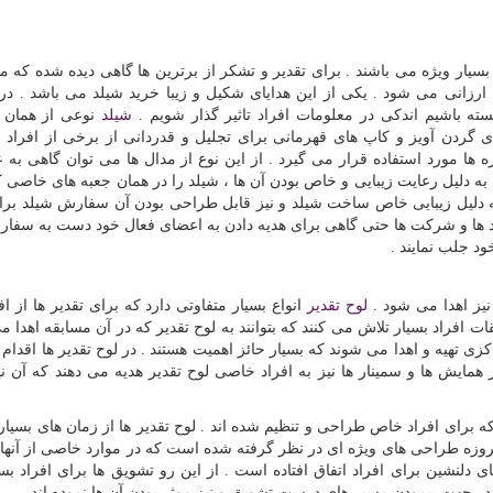
سیار ویژه می باشند . برای تقدیر و تشکر از برترین ها گاهی دیده شده که م
ارزانی می شود . یکی از این هدایای شکیل و زیبا خرید شیلد می باشد . در ا
ه باشیم اندکی در معلومات افراد تاثیر گذار شویم .
شیلد
نوعی از همان م
ای گردن آویز و کاپ های قهرمانی برای تجلیل و قدردانی از برخی از افراد
ها مورد استفاده قرار می گیرد . از این نوع از مدال ها می توان گاهی به ع
د به دلیل رعایت زیبایی و خاص بودن آن ها ، شیلد را در همان جعبه های خاصی ک
. به دلیل زیبایی خاص ساخت شیلد و نیز قابل طراحی بودن آن سفارش شیلد برا
 ها و شرکت ها حتی گاهی برای هدیه دادن به اعضای فعال خود دست به سفا
خود جلب نمایند .
 نیز اهدا می شود .
لوح تقدیر
انواع بسیار متفاوتی دارد که برای تقدیر ها از اف
ت افراد بسیار تلاش می کنند که بتوانند به لوح تقدیر که در آن مسابقه اهدا م
زی تهیه و اهدا می شوند که بسیار حائز اهمیت هستند . در لوح تقدیر ها اقدام ب
 همایش ها و سمینار ها نیز به افراد خاصی لوح تقدیر هدیه می دهند که آن نی
ه برای افراد خاص طراحی و تنظیم شده اند . لوح تقدیر ها از زمان های بسیار
مروزه طراحی های ویژه ای در نظر گرفته شده است که در موارد خاصی از آنها 
دلنشین برای افراد اتفاق افتاده است . از این رو تشویق ها برای افراد بسی
 جهت پیمودن مسیر های درست تشویق و نیز موثر بودن آن ها نموده اند.