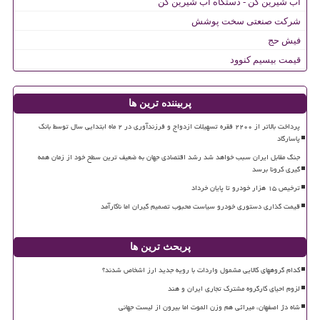
آب شیرین کن - دستگاه آب شیرین کن
شرکت صنعتی سخت پوشش
فیش حج
قیمت بیسیم کنوود
پربیننده ترین ها
پرداخت بالاتر از ۲۲۰۰ فقره تسهیلات ازدواج و فرزندآوری در ۲ ماه ابتدایی سال توسط بانک
پاسارگاد
جنگ مقابل ایران سبب خواهد شد رشد اقتصادی جهان به ضعیف ترین سطح خود از زمان همه
گیری کرونا برسد
ترخیص ۱۵ هزار خودرو تا پایان خرداد
قیمت گذاری دستوری خودرو سیاست محبوب تصمیم گیران اما ناکارآمد
پربحث ترین ها
کدام گروههای کالایی مشمول واردات با رویه جدید ارز اشخاص شدند؟
لزوم احیای کارگروه مشترک تجاری ایران و هند
شاه دژ اصفهان، میراثی هم وزن الموت اما بیرون از لیست جهانی