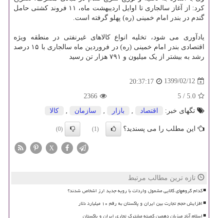
کرد: از آغاز سالجاری تا اوایل اردیبهشت ماه، ۱۱ فروند کشتی حامل
گندم در بندر امام خمینی (ره) پهلو گرفته است.
یادآوری می شود، تخلیه انواع کالاهای غیرنفتی در منطقه ویژه
اقتصادی بندر امام خمینی (ره) در فروردین ماه سالجاری با ۱۵ درصد
رشد به بیشتر از یک میلیون و ۷۹۱ هزار تن رسید
1399/02/12
20:37:17
2366
5
/
5.0
تگهای خبر:
اقتصاد
,
بازار
,
سازمان
,
كالا
این مطلب را می پسندید؟
(0)
(1)
X
تازه ترین مطالب مرتبط
کدام گروههای کالایی مشمول واردات با رویه جدید ارز اشخاص شدند؟
افزایش حجم تجارت بین ایران و پاکستان به رقم ۱۰ میلیارد دلار
اسلام آباد میزبان دهمین کمیته مشترک تجاری ایران و پاکستان