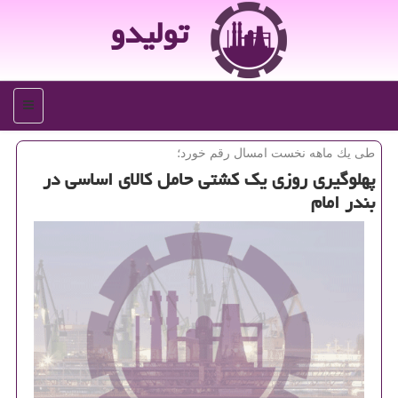
تولیدو
منو
طی یك ماهه نخست امسال رقم خورد؛
پهلوگیری روزی یك كشتی حامل كالای اساسی در
بندر امام