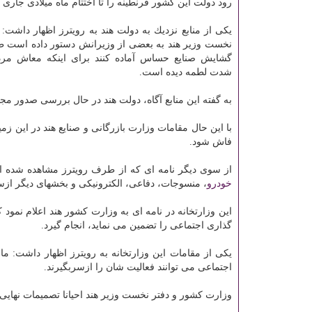
رود دولت این كشور قرنطینه را تا اختتام ماه میلادی جاری ت
یكی از منابع نزدیك به دولت هند به رویترز اظهار داشت: ن
نخست وزیر هند به بعضی از وزیرانش دستور داده است ط
گشایش صنایع حساس آماده كنند برای اینكه معاش مر
شدت لطمه دیده است.
به گفته این منابع آگاه، دولت هند در حال بررسی صدور م
با این حال مقامات وزارت بازرگانی و صنایع هند در این زمی
فاش شود.
از سوی دیگر نامه ای كه از طرف رویترز مشاهده شده 
خودرو
، منسوجات، دفاعی، الكترونیكی و بخشهای دیگر از
این وزارتخانه در نامه ای به وزارت كشور هند اعلام نمود
گذاری اجتماعی را تضمین می نماید، انجام گیرد.
یكی از مقامات این وزارتخانه به رویترز اظهار داشت: ما 
اجتماعی می توانند فعالیت شان را ازسربگیرند.
وزارت كشور و دفتر نخست وزیر هند احیانا تصمیمات نهایی ر