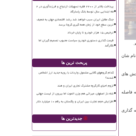
پرداخت بالاتر از ۲۲۰۰ فقره تسهیلات ازدواج و فرزندآوری در ۲
ماه ابتدایی سال توسط بانک پاسارگاد
جنگ مقابل ایران سبب خواهد شد رشد اقتصادی جهان به ضعیف
ترین سطح خود از زمان همه گیری کرونا برسد
ترخیص ۱۵ هزار خودرو تا پایان خرداد
قیمت گذاری دستوری خودرو سیاست محبوب تصمیم گیران اما
.
ناکارآمد
نام شان
پربحث ترین ها
کدام گروههای کالایی مشمول واردات با رویه جدید ارز اشخاص
خش های
شدند؟
لزوم احیای کارگروه مشترک تجاری ایران و هند
ه فاصله
شاه دژ اصفهان، میراثی هم وزن الموت اما بیرون از لیست جهانی
افزایش حجم تجارت بین ایران و پاکستان به رقم ۱۰ میلیارد دلار
ه گذاری
جدیدترین ها