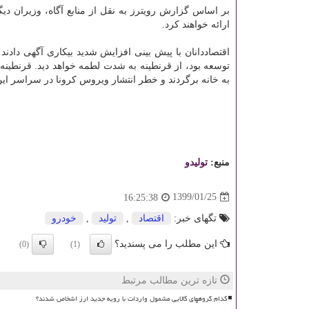
بر اساس گزارش رویترز به نقل از منابع آگاه، وزیران د
ارائه خواهند كرد.
اقتصاددانان با پیش بینی افزایش شدید بیكاری آگهی دادن
توسعه بود، از قرنطینه به شدت لطمه خواهد دید. قرنطینه
به خانه برگردند و خطر انتشار ویروس كرونا در سراسر ای
منبع:
تولیدو
1399/01/25
16:25:38
تگهای خبر:
اقتصاد
,
تولید
,
خودرو
این مطلب را می پسندید؟
(0)
(1)
تازه ترین مطالب مرتبط
کدام گروههای کالایی مشمول واردات با رویه جدید ارز اشخاص شدند؟