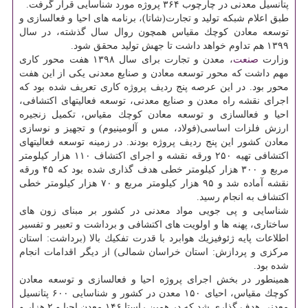
پتانسیل معدنی در چارچوب ۳۶۴ پروژه مورد شناسایی قرار گرفت.
طبق اعلام شبكه تولید و تجارت(شاتا)، برنامه های احیا و فعالسازی و
توسعه معادن كوچك مقیاس همچون روال سال گذشته، در سال
۱۳۹۹ هم تداوم خواهد داشت تا جهش تولید محقق شود.
وزارت
صنعت
، معدن و تجارت برای سال ۱۳۹۸ هفت محور كاری
مهم داشت كه محور توسعه معادن و صنایع معدنی یكی از این هفت
محور بود. در این عرصه پنج ردیف پروژه كاری تعریف شده بود كه
اجرای نقشه راه معدن و صنایع معدنی، توسعه فعالیتهای اكتشافی،
احیا و فعالسازی و توسعه معادن كوچك مقیاس، تكمیل زنجیره
ارزش فلزات اساسی(فولاد، مس و آلومینیوم) و تجهیز و نوسازی
معادن كشور این پنج ردیف پروژه بودند. در زمینه توسعه فعالیتهای
اكتشافی تهیه ۲۵۰ ورقه نقشه و اجرای اكتشاف ۱۱۰ هزار كیلومتر
مربع و ۳۰۰ هزار كیلومتر خطی هدف گذاری شده بود كه ۴۵ ورقه
نقشه آماده شد و ۹۵ هزار كیلومتر مربع و ۷۰ هزار كیلومتر خطی
اكتشاف به انجام رسید.
شناسایی و پی جویی مواد معدنی در كشور بر مبنای زون های
ساختاری، پهنه ها و اولویت های اكتشافی و برداشت و تعبیر و تفسیر
اطلاعات پایه ژئوفیزیك هوابرد با قدرت تفكیك بالا (برداشت: استان
مركزی و پردازش: استان خراسان شمالی) از دیگر اقدامات انجام
شده بود.
همینطور در بخش اجرای پروژه احیا و فعالسازی و توسعه معادن
كوچك مقیاس، احیای ۱۵۰ معدن در كشور و شناسایی ۶۰۰ پتانسیل
معدنی هدف گذاری شد كه در همین راستا ۱۴۶ معدن احیا و ۲ هزار و