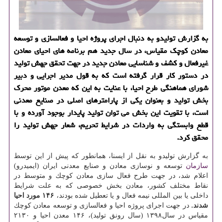
به گزارش تولیدو به دنبال اجرای پروژه احیا و فعالسازی و توسعه
معادن كوچك مقیاس، در سال جدید هم برنامه های احیای معادن
غیرفعال و كشف و شناسایی معادن جدید در جهت تحقق جهش تولید
در دستور كار قرار گرفته است كه به قول مدیر اجرایی و دبیر
شورای هماهنگی طرح احیا، با عنایت به این كه معدن موتور محرك
بخش تولید و بعنوان یكی از پارامترهای اصلی در صنایع معدنی
است، با تقویت این بخش می توان تولید پایدار بوجود آورده و با
قطع وابستگی به واردات در شرایط تحریم، شعار جهش تولید را
محقق كرد.
به گزارش تولیدو به نقل از ایسنا، همانطور كه پیش از این توسط
سازمان
توسعه و نوسازی معادن و صنایع معدنی ایران (ایمیدرو)
اعلام شد، در جهت طرح فعال سازی معادن كوچك و متوسط در
نقاط مختلف كشور، معادن بخش خصوصی كه به علت شرایط
داخلی یا بین المللی نیمه فعال و یا تعطیل شده بودند،
۱۴۶ مورد احیا
شدند.
در جهت اجرای پروژه احیا و فعالسازی و توسعه معادن كوچك
مقیاس در سال۱۳۹۸ (سال رونق تولید)، ۱۴۶ معدن احیا و ۲۱۳۰