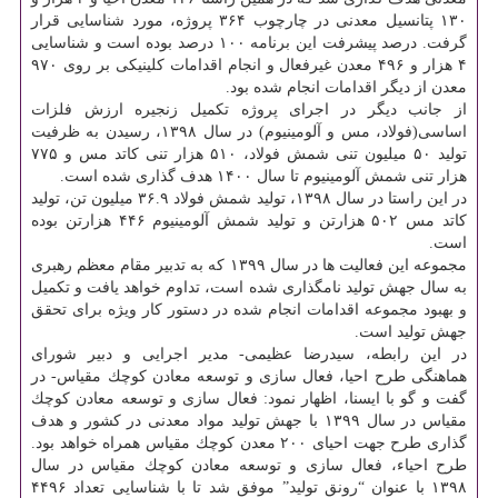
۱۳۰ پتانسیل معدنی در چارچوب ۳۶۴ پروژه، مورد شناسایی قرار
گرفت. درصد پیشرفت این برنامه ۱۰۰ درصد بوده است و شناسایی
۴ هزار و ۴۹۶ معدن غیرفعال و انجام اقدامات كلینیكی بر روی ۹۷۰
معدن از دیگر اقدامات انجام شده بود.
از جانب دیگر در اجرای پروژه تكمیل زنجیره ارزش فلزات
اساسی(فولاد، مس و آلومینیوم) در سال ۱۳۹۸، رسیدن به ظرفیت
تولید ۵۰ میلیون تنی شمش فولاد، ۵۱۰ هزار تنی كاتد مس و ۷۷۵
هزار تنی شمش آلومینیوم تا سال ۱۴۰۰ هدف گذاری شده است.
در این راستا در سال ۱۳۹۸، تولید شمش فولاد ۳۶.۹ میلیون تن، تولید
كاتد مس ۵۰۲ هزارتن و تولید شمش آلومینیوم ۴۴۶ هزارتن بوده
است.
مجموعه این فعالیت ها در سال ۱۳۹۹ كه به تدبیر مقام معظم رهبری
به سال جهش تولید نامگذاری شده است، تداوم خواهد یافت و تكمیل
و بهبود مجموعه اقدامات انجام شده در دستور كار ویژه برای تحقق
جهش تولید است.
در این رابطه، سیدرضا عظیمی- مدیر اجرایی و دبیر شورای
هماهنگی طرح احیا، فعال سازی و توسعه معادن كوچك مقیاس- در
گفت و گو با ایسنا، اظهار نمود: فعال سازی و توسعه معادن كوچك
مقیاس در سال ۱۳۹۹ با جهش تولید مواد معدنی در كشور و هدف
گذاری طرح جهت احیای ۲۰۰ معدن كوچك مقیاس همراه خواهد بود.
طرح احیاء، فعال سازی و توسعه معادن كوچك مقیاس در سال
۱۳۹۸ با عنوان “رونق تولید” موفق شد تا با شناسایی تعداد ۴۴۹۶