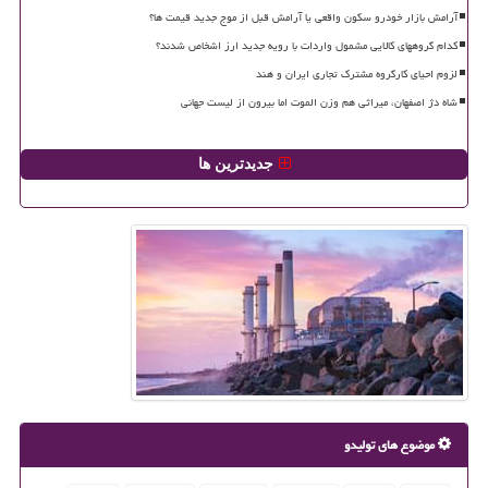
آرامش بازار خودرو سکون واقعی یا آرامش قبل از موج جدید قیمت ها؟
کدام گروههای کالایی مشمول واردات با رویه جدید ارز اشخاص شدند؟
لزوم احیای کارگروه مشترک تجاری ایران و هند
شاه دژ اصفهان، میراثی هم وزن الموت اما بیرون از لیست جهانی
جدیدترین ها
موضوع های تولیدو