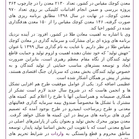
معدن كوچك مقیاس در كشور، تعداد ۲۱۳۰ معدن را در چارچوب ۳۶۴
پروژه بررسی و ضمن انجام اقدامات كلینیكی بر روی تعداد ۹۷۰
معدن كوچك، در نهایت در سال ۱۳۹۸ مطابق برنامه ریزی های
صورت گرفته، ۱۴۶ معدن كوچك مقیاس را از ۱۵۰ معدن هدفگذاری
شده در كشور احیا كند.
وی با اشاره به اهمیت معادن طلا در كشور، افزود: در آینده نزدیك
برنامه های ویژه ای برای مشاركت و سرمایه گذاری در معادن كوچك
مقیاس طلا در نظر داریم. با عنایت به نام گذاری سال ۱۳۹۹ با عنوان
"جهش تولید" كه خود نشان دهنده اهمیت و لزوم تولید و حمایت قاطع
تولید كنندگان از نگاه مقام معظم رهبری است، بنابراین ضرورت
ایجاد و توسعه بسترهای مناسب حمایتی از تولید كنندگان و به
خصوص تولید كنندگان بخش معدن كه سربازان جنگ اقتصادی هستند،
بیشتر از پیش بر همگان آشكار شده است.
عظیمی اضافه كرد: یكی از عوامل موفقیت طرح هم افزایی تشكل
ها و انجمن هاست كه در شروع سال جدید لازم است تشكر از
همكاری صمیمانه و همراستایی آنها با طرح را اعلام كنم. كمیته های
مشترك با تشكل ها مخصوصاً صندوق بیمه سرمایه گذاری فعالیتهای
معدنی و طرح زیرساخت ایمیدرو در طرح بوجود آمده كه تصمیم
گیری های برنامه های مرتبط در این كمیته ها شكل خواهد گرفت.
معدن موتور محرك بخش تولید و بعنوان یكی از پارامترهای اصلی در
صنایع معدنی است كه با تقویت این بخش اساسا تولید پایدار، توسعه
مناطق محروم و قطع وابستگی به
واردات
در شرایط تحریم های