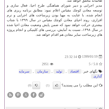
ظالمانه محقق خواهد شد.
مدیر اجرایی و دبیر شورای هماهنگی طرح احیا، فعال سازی و
توسعه معادن كوچك مقیاس اعلام نمود: مطابق برنامه ریزی های
انجام شده، با عنایت به مهیا بودن زیرساخت های اجرایی و نرم
افزاری، روند احیای معادن كوچك مقیاس در سال ۱۳۹۹ با شتاب
بیشتری حركت خواهد نمود كه ضمن پایش وضعیت معادن احیا شده
در سال ۱۳۹۸، نسبت به آمایش، بررسی های كلینیكی و انجام پروژه
های زیرساخت سایر معادن هم اقدام خواهد شد.
1399/01/19
23:32:14
2951
5
/
5.0
تگهای خبر:
اقتصاد
,
تولید
,
سازمان
,
سرمایه
گذاری
این مطلب را می پسندید؟
(0)
(1)
X