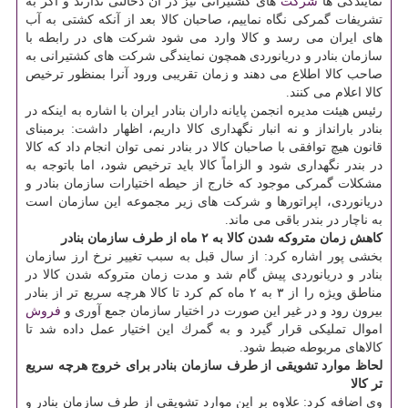
نمایندگی ها
شركت
های كشتیرانی نیز در آن دخالتی ندارند و اگر به
تشریفات گمركی نگاه نماییم، صاحبان كالا بعد از آنكه كشتی به آب
های ایران می رسد و كالا وارد می شود شركت های در رابطه با
سازمان بنادر و دریانوردی همچون نمایندگی شركت های كشتیرانی به
صاحب كالا اطلاع می دهند و زمان تقریبی ورود آنرا بمنظور ترخیص
كالا اعلام می كنند.
رئیس هیئت مدیره انجمن پایانه داران بنادر ایران با اشاره به اینكه در
بنادر بارانداز و نه انبار نگهداری كالا داریم، اظهار داشت: برمبنای
قانون هیچ توافقی با صاحبان كالا در بنادر نمی توان انجام داد كه كالا
در بندر نگهداری شود و الزاماً كالا باید ترخیص شود، اما باتوجه به
مشكلات گمركی موجود كه خارج از حیطه اختیارات سازمان بنادر و
دریانوردی، اپراتورها و شركت های زیر مجموعه این سازمان است
به ناچار در بندر باقی می ماند.
كاهش زمان متروكه شدن كالا به ۲ ماه از طرف سازمان بنادر
بخشی پور اشاره كرد: از سال قبل به سبب تغییر نرخ ارز سازمان
بنادر و دریانوردی پیش گام شد و مدت زمان متروكه شدن كالا در
مناطق ویژه را از ۳ به ۲ ماه كم كرد تا كالا هرچه سریع تر از بنادر
بیرون رود و در غیر این صورت در اختیار سازمان جمع آوری و
فروش
اموال تملیكی قرار گیرد و به گمرك این اختیار عمل داده شد تا
كالاهای مربوطه ضبط شود.
لحاظ موارد تشویقی از طرف سازمان بنادر برای خروج هرچه سریع
تر كالا
وی اضافه كرد: علاوه بر این موارد تشویقی از طرف سازمان بنادر و