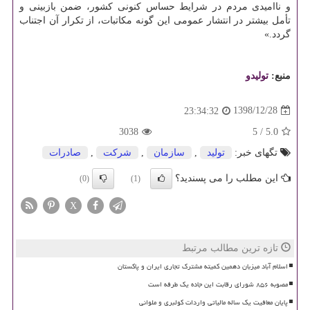
و ناامیدی مردم در شرایط حساس كنونی كشور، ضمن بازبینی و
تأمل بیشتر در انتشار عمومی این گونه مكاتبات، از تكرار آن اجتناب
گردد.»
منبع:
تولیدو
1398/12/28
23:34:32
3038
5
/
5.0
تگهای خبر:
تولید
,
سازمان
,
شركت
,
صادرات
این مطلب را می پسندید؟
(0)
(1)
X
تازه ترین مطالب مرتبط
اسلام آباد میزبان دهمین کمیته مشترک تجاری ایران و پاکستان
مصوبه ۸۵۶ شورای رقابت این جاده یک طرفه است
پایان معافیت یک ساله مالیاتی واردات کولبری و ملوانی