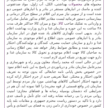
محموله های
محصولات
بهداشتی، الكل، آب ژاول، مواد ضدعفونی
كننده و ماسك در انبارهای مستقر در بنادر و یا انبارهای عمومی دپو
شده است و از سویی نیاز مبرم این اقلام در سطح مراكز درمانی و
بیمارستانی دستور فرمائید لیست مقادیر اقلام مذكور شامل صادراتی
و وارداتی به تفكیك صاحب
كالا
، نوع و میزان كالا حداكثر ظرف مدت
۴۸ ساعت به این حوزه و سازمان غذا و دارو وزارت بهداشت اعلام
دارند. بدیهی است نگهداری كالاهای یاد شده فوق در انبار سازمان
بنادر و یا انبارهای عمومی بدون اطلاع و اعلام موجودی به سازمان
غذا و دارو و سازمان حمایت مصرف كنندگان و تولیدكنندگان احتكار
محسوب شده و مطابق ضوابط رفتار خواهد شد. پس اطلاع رسانی
به صاحبان كالا جهت اعلام موجودی و تحویل كالا به سازمان غذا و
دارو جهت توزیع در شبكه امری لازم است.»
این در حالی است كه محمد راستاد معاون وزیر راه و شهرسازی و
مدیرعامل سازمان بنادر و دریانوردی در پاسخ به این نامه اعلام نمود:
«در خصوص بخش پایانی نامه جنابعالی كه بدون توجه به تعریف
قانون احتكار و محتكر، عملاً تعریفی جدید از جرم احتكار ارائه كرده
و شبهه احتكار احتمالی كالاهای بهداشتی مورد نیاز مردم توسط این
سازمان (در واقع قسمتی از قوه مجریه) را القا نموده اید، آن هم در
شرایطی كه دشمنان بوسیله رسانه ها و فضاهای مجازی؛ امنیت
روانی مردم را بی رحمانه نشانه رفته اند، جای تأمل و تأسف جدی
دارد و با تاكید بر دستور ریاست محترم جمهوری و مقامات بلند پایه
كشور در خصوص خودداری از دامن زدن به فضای بی اعتمادی و یأس