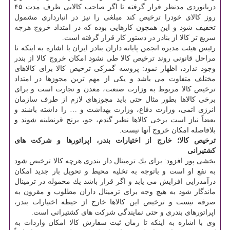
دریانوردی مدنظر قرار گرفته تا اگر صاحب كالایی ظرف مدت ۴۵
روز كالای خودرا ترخیص كند مبلغی را نیز در انبارداری مشمول
تخفیف شود و این همچون كارهایی بوده كه در امتداد خروج هرچه
سریع تر كالا از بنادر در دستور كار قرار گرفته است.
رئیس هیئت مدیره انجمن پایانه داران بنادر ایران با اشاره به اینكه تا
مراحل قانونی روند ترخیص كالا طی نشود امكان خروج كالا از بندر
وجود ندارد، اظهار نمود: پروسه گمركی ترخیص كالا برای كالاهای
مختلف متفاوت می باشد و یكی از مهم ترین مجوزها در امتداد
ترخیص كالا مربوط به وزارت صنعت، معدن و تجارت است و برای
برخی كالاها بطور مثال حتی باید مجوزهای لازم از طرف سازمان
انرژی اتمی، وزارت دفاع، وزارت بهداشت و … را داشته باشند و
بعضاً نیاز است برخی كالاها نظیر گندم، جو، برنج قرنطینه شوند و
بلافاصله امكان خروج آنها نیست.
ترخیص كالا؛ خارج از اختیارات بندر، اپراتورها و شركت های
كشتیرانی
بخشی پور افزود: برای یك ترمینال دار بندری هرچه كالا ترخیص شود
به نفع او است و باتوجه به تخلیه محیط و تحویل بار جدید امكان
درآمدزایی افزایش می یابد و اگر قرار باشد یك محموله در ترمینال
ماندگار شود به هیچ وجه برای ترمینال داران مطلوب و مقرون به
صرفه نیست و ترخیص این كالاها خارج از حیطه اختیارات بندر،
اپراتورهای بندری و حتی نمایندگی شركت های كشتیرانی است.
وی با اشاره به اینكه تا زمان ثبت سفارش كالا امكان واردات به