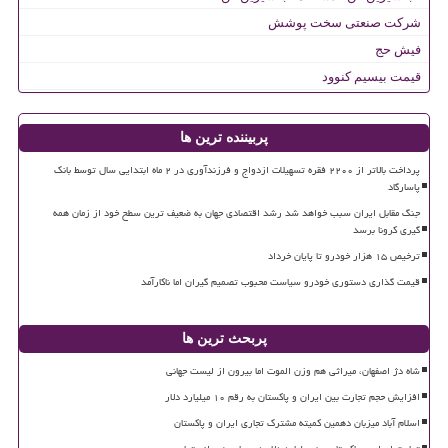
شرکت صنعتی سخت پوشش
فیش حج
قیمت بیسیم کنوود
پربیننده ترین ها
پرداخت بالاتر از ۲۲۰۰ فقره تسهیلات ازدواج و فرزندآوری در ۲ ماه ابتدایی سال توسط بانک
پاسارگاد
جنگ مقابل ایران سبب خواهد شد رشد اقتصادی جهان به ضعیف ترین سطح خود از زمان همه
گیری کرونا برسد
ترخیص ۱۵ هزار خودرو تا پایان خرداد
قیمت گذاری دستوری خودرو سیاست محبوب تصمیم گیران اما ناکارآمد
پربحث ترین ها
شاه دژ اصفهان، میراثی هم وزن الموت اما بیرون از لیست جهانی
افزایش حجم تجارت بین ایران و پاکستان به رقم ۱۰ میلیارد دلار
اسلام آباد میزبان دهمین کمیته مشترک تجاری ایران و پاکستان