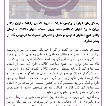
به گزارش تولیدو رئیس هیئت مدیره انجمن پایانه داران بنادر
ایران با رد اظهارات قائم مقام وزیر صمت، اظهار داشت: سازمان
بنادر هیچ اختیار قانونی و دخل و تصرفی نسبت به ترخیص كالا از
بندر ندارد.
شهرام بخشی پور در گفت و گو با خبرنگار مهر، در مورد پروسه
ترخیص كالا از بندر و مسائل مختلفی كه طی روزهای اخیر در مورد
ماندگاری كالا در بنادر مطرح گردیده است، اظهار نمود: زمانی كه یك
كالا به بندر وارد می شود صاحب كالایی دارد كه بعد از انجام
تشریفات گمركی باید بمنظور ترخیص كالا بازگشت كند و در این بین،
بندر كارگزار گمرك بوده و از گذشته تابحال نیز اینگونه بوده است و
كالا توسط بندر نگهداری نمی گردد چونكه مشكلات اسنادی وجود
دارد و امكان ورود مستقیم كالا به كشور نیست، در نتیجه برای انجام
تشریفات گمركی كالا در اماكن بندری متوقف شده تا تشریفات
گمركی مدنظر را طبق قانون طی نماید.
وی افزود: این پروسه برمبنای قانون انجام می شود و
سازمان
بنادر
و دریانوردی در آن دخالتی ندارد و اپراتورهای این سازمان و نیز