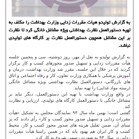
به گزارش تولیدو هیات مقررات زدایی وزارت بهداشت را مكلف به
تهیه دستورالعمل نظارت بهداشتی ویژه مشاغل خانگی كرد تا نظارت
بر این مشاغل همچون دستورالعمل نظارت بر كارگاه های تولیدی
نباشد.
به گزارش تولیدو به نقل از مهر، روز دوشنبه، سی و پنجمین جلسه
هیأت مقررات زدایی و تسهیل صدور مجوزهای كسب و كار برگزار
گردید كه در خلال این جلسه، مقرر شد وزارت بهداشت، درمان و
آموزش
پزشكی با همكاری وزارت تعاون، كار و
رفاه
اجتماعی و اتاق
های بازرگانی، دستورالعمل نظارت بهداشتی ویژه مشاغل خانگی
(رسته مواد غذایی) را تهیه نماید.
در واقع وزارت بهداشت با تهیه این دستورالعمل، دیگر نباید بر
مشاغل خانگی با دستورالعمل كارگاه های تولیدی، ارزیابی و نظارت
كند.
گفتنی است؛ بهمن ماه سال ۹۳ نمایندگان مجلس به تشكیل «هیأت
مقررات زدایی و تسهیل صدور مجوز كسب و كار» رأی دادند كه بر
مبنای آن، ضمن تقلیل هزینه های صدور مجوز كسب و كار، محیط
كسب و كار ایران هم بهبود یابد كه در همین راستا هیأت مقررات
زدایی در سال ۹۴ به صورت رسمی شروع به كار كرد.