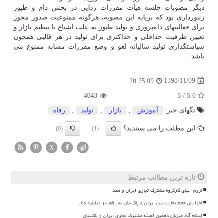
دیگر مصوبات جلسه هیأت مقررات زدایی در بخش دام و طیور
زنبورداری‬ بود كه برپایه این مصوبه، هرگونه ممنوعیت صدور مجوز
برای فعالیتهای دامپروری و تولید طیور به علت ‎اشباع یا تنظیم
بازار
و
تعیین ظرفیت حداقلی و حداكثری برای تولید در هر قالبی همچون
سیاستگذاری تولید سالیانه لغو و وضع مقررات مشابه ممنوع می
باشد.
1398/11/09
20:25:09
4043
5
/
5.0
تگهای خبر:
آموزش
,
بازار
,
تولید
,
رفاه
این مطلب را می پسندید؟
(0)
(1)
X
تازه ترین مطالب مرتبط
لزوم احیای کارگروه مشترک تجاری ایران و هند
افزایش حجم تجارت بین ایران و پاکستان به رقم ۱۰ میلیارد دلار
اسلام آباد میزبان دهمین کمیته مشترک تجاری ایران و پاکستان