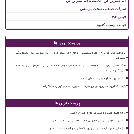
آب شیرین کن - دستگاه آب شیرین کن
شرکت صنعتی سخت پوشش
فیش حج
قیمت بیسیم کنوود
پربیننده ترین ها
پرداخت بالاتر از ۲۲۰۰ فقره تسهیلات ازدواج و فرزندآوری در ۲ ماه ابتدایی سال توسط بانک
پاسارگاد
جنگ مقابل ایران سبب خواهد شد رشد اقتصادی جهان به ضعیف ترین سطح خود از زمان همه
گیری کرونا برسد
ترخیص ۱۵ هزار خودرو تا پایان خرداد
قیمت گذاری دستوری خودرو سیاست محبوب تصمیم گیران اما ناکارآمد
پربحث ترین ها
لزوم احیای کارگروه مشترک تجاری ایران و هند
شاه دژ اصفهان، میراثی هم وزن الموت اما بیرون از لیست جهانی
افزایش حجم تجارت بین ایران و پاکستان به رقم ۱۰ میلیارد دلار