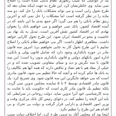
یك از عواملی كه سبب رنجوری نظام بانكی شده است را اصلاح
نمی نماید. وی خاطرنشان كرد: این طرح به جهت اینكه نشان دهد كه
طرح تحول زایی است و می تواند مشكلات بانك را حل كند، دو سه
ماده را در نظر گرفته است اما مشكلات را حل نمی كند و آخرین
رمق نظام بانكی را هم می گیرد؛ اگر جمع بندی ما این باشد كه در
آینده اقتصاد كشور، بانك نمی خواهیم و می خواهیم بانك را بعنوان
نهادی كه در اقتصاد كشور نقش آفرین است، تبدیل به یك نهاد بی
خاصیت و محو در اقتصاد ایران شود، این طرح تحول كارایی خواهد
داشت. مظاهری اظهار داشت: اگر می خواهیم نظام بانكی را اصلاح
نماییم با این طرح تحول كار به جایی نخواهیم برد؛ امروز سه قانون
مادر در حوزه بانكداری وجود دارد كه شامل قانون پولی و بانكی،
اداره امور بانكهای دولتی و قانون بانكداری بدون ربا است؛ این سه
قانون با سه نگرش و دید و مبنای متفاوتی تصویب شده اند و در
خیلی از مفاد هم با هم تضاد و تناقض دارند كه همه آنها هم تكالیف را
به بانك ها حكم كرده اند و آنچه كه حالا تنظیم می شود، قانون مادری
است كه می خواهد جایگزین این سه قانون شود. وی تصریح كرد: یك
قانون مادر اقتصادی توسط ۳ تا ۵ نماینده مجلس تدوین نمی گردد،
بلكه تنظیم یك قانون مادر كاری است كه حكومت باید با عنایت به
بدنه كارشناسی خود آنرا تدوین نماید. دولت روحانی در شرایطی كه
باید این لایحه را تنظیم كند، در دعوای رئیس كل بانك مركزی وقت و
وزیر امور اقتصادی و دارایی قرار گرفت و دولت بی تحرك و بی
اقدام هم این طرح را تنظیم نكرد.
اینجا بود كه مجلس آغاز به تدوین طرح كرد، اما اختلاف دولت سبب