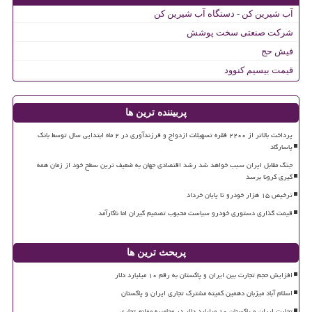
آب شیرین کن - دستگاه آب شیرین کن
شرکت صنعتی سخت پوشش
فیش حج
قیمت بیسیم کنوود
پربیننده ترین ها
پرداخت بالاتر از ۲۲۰۰ فقره تسهیلات ازدواج و فرزندآوری در ۲ ماه ابتدایی سال توسط بانک
پاسارگاد
جنگ مقابل ایران سبب خواهد شد رشد اقتصادی جهان به ضعیف ترین سطح خود از زمان همه
گیری کرونا برسد
ترخیص ۱۵ هزار خودرو تا پایان خرداد
قیمت گذاری دستوری خودرو سیاست محبوب تصمیم گیران اما ناکارآمد
پربحث ترین ها
افزایش حجم تجارت بین ایران و پاکستان به رقم ۱۰ میلیارد دلار
اسلام آباد میزبان دهمین کمیته مشترک تجاری ایران و پاکستان
تجارت ایران و پاکستان ۱۰ میلیارد دلار در محاصره موانع تجاری