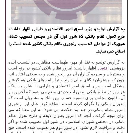
به گزارش تولیدو وزیر اسبق امور اقتصادی و دارایی اظهار داشت:
طرح تحول نظام بانكی كه شور اول آن در مجلس تصویب شده،
هیچیك از عواملی كه سبب رنجوری نظام بانكی كشور شده است را
اصلاح نمی نماید.
به گزارش تولیدو به نقل از مهر، طهماسب مظاهری در نشست آینده
پژوهشی
اقتصاد
اظهار داشت: امروز نظام بانكی كشور در رنج است
و مشتریان و سپرده گذاران آن هم رنجور شده و به سختی افتاده اند،
چون كه مشتریان تنگنای مالی دارند و ترازنامه های بانكی هم گرفتار
مشكل است. وزیر اسبق امور اقتصادی و دارایی با اشاره به اینكه
هر روز در نظام بانكی، مقررات جدیدی وضع می شود كه آخرین بار
آن، قانون مجلس برای تسویه حساب بین بانك و مشتریان است كه
مدیران بانكی را نگران كرده است، اضافه كرد: علل این رنجوری
امروز نظام بانكی در چند بند خلاصه می شود؛ به این معنا كه می
توان نتیجه گرفت، آنچه كه امروز بعنوان لایحه و طرح تحول نظام
بانكی در مجلس شورای اسلامی، در شور اول تصویب شده و اگر
دقت و مراقبت لازم نشود، در شور دوم هم تصویب شده است، هیچ