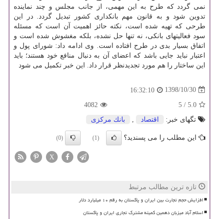
نمی گردد كه طرح به این مهمی، از جانب مجلس و چند نماینده
تدوین شود و به قانون مهم بانكداری كشور تبدیل گردد. در این
طرحی كه تهیه شده است، نكته حائز اهمیت آن است كه مسئله
سود فعالیتهای بانكی، نه تنها حل نشده، بلكه مغشوش شده است و
اتفاق بسیار بدی در طرح افتاده است. وی ادامه داد: شورای پول و
اعتبار نباید جایی باشد كه اعضای آن به دنبال منافع خود هستند؛ باید
این ساختار را هم مورد تجدیدنظر قرار داد. این خبر تكمیل می شود
1398/10/30
16:32:10
4082
5
/
5.0
تگهای خبر:
اقتصاد
,
بانك مركزی
این مطلب را می پسندید؟
(0)
(1)
X
تازه ترین مطالب مرتبط
افزایش حجم تجارت بین ایران و پاکستان به رقم ۱۰ میلیارد دلار
اسلام آباد میزبان دهمین کمیته مشترک تجاری ایران و پاکستان