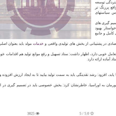
ستردگی توسعه
قع پررنگ تر
اس سیاستهای
یم گیری های
استار بهبود
 كامل و جامع
قتصادی در پشتیبانی از بخش های تولیدی واقعی و
خدمات
مولد باید بعنوان اصلی
مل خوبی دارد، اظهار داشت: ستاد تسهیل و رفع موانع تولید هم اقدامات خوب
د آماده ارائه دارد.
 یابد، افزود: رشد نقدینگی باید به سمت تولید بیایید تا به ایجاد ارزش افزوده 
شورمان به اوراسیا، خاطرنشان كرد: بخش خصوصی باید در تصمیم گیری در ا
3825
5
/
5.0