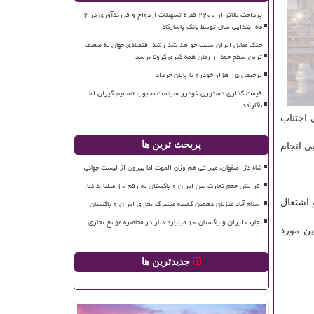
پرداخت بالاتر از ۲۲۰۰ فقره تسهیلات ازدواج و فرزندآوری در ۲
ماه ابتدایی سال توسط بانک پاسارگاد
جنگ مقابل ایران سبب خواهد شد رشد اقتصادی جهان به ضعیف
ترین سطح خود از زمان همه گیری کرونا برسد
ترخیص ۱۵ هزار خودرو تا پایان خرداد
قیمت گذاری دستوری خودرو سیاست محبوب تصمیم گیران اما
ناکارآمد
 اجتناب
پربحث ترین ها
ی انجام
شاه دژ اصفهان، میراثی هم وزن الموت اما بیرون از لیست جهانی
افزایش حجم تجارت بین ایران و پاکستان به رقم ۱۰ میلیارد دلار
و اشتغال
اسلام آباد میزبان دهمین کمیته مشترک تجاری ایران و پاکستان
تجارت ایران و پاکستان ۱۰ میلیارد دلار در محاصره موانع تجاری
ین مورد
جدیدترین ها