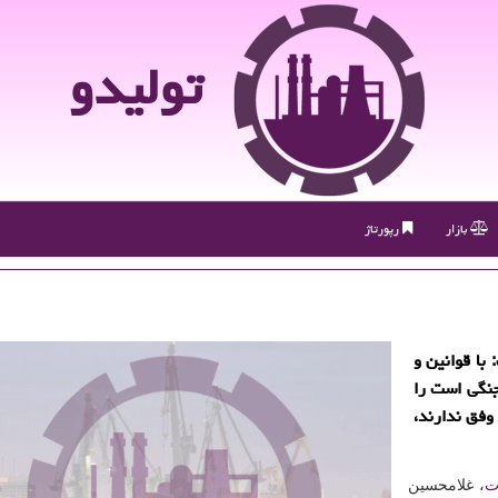
تولیدو
بازار
رپورتاژ
با قوانین و
جنگی است را
 وفق ندارند،
ت
، غلامحسین