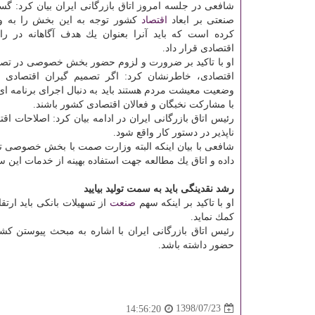
شافعی در جلسه امروز اتاق بازرگانی ایران بیان كرد: گ
صنعتی بر ابعاد
اقتصاد
كشور توجه به این بخش را به وا
كرده است كه باید آنرا بعنوان یك هدف آگاهانه در ر
اقتصادی قرار داد.
او با تاكید بر ضرورت و لزوم حضور بخش خصوصی در تصم
اقتصادی، خاطرنشان كرد: اگر تصمیم گیران اقتصادی خو
وضعیت معیشت مردم هستند باید به دنبال اجرای برنامه ای
با مشاركت نخبگان و فعالان اقتصادی كشور باشند.
رئیس اتاق بازرگانی ایران در ادامه بیان كرد: اصلاحات ا
ناپذیر در دستور كار واقع شود.
شافعی با بیان اینكه البته وزارت صمت با بخش خصوصی تعا
داده و اتاق یك مطالعه جهت استفاده بهینه از خدمات این ستا
رشد نقدینگی باید به سمت تولید بیایید
او با تاكید بر اینكه سهم
صنعت
از تسهیلات بانكی باید ارتقا
كمك نماید.
رئیس اتاق بازرگانی ایران با اشاره به مبحث پیوستن ك
حضور داشته باشد.
1398/07/23
14:56:20