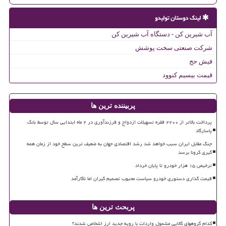
لینک دوستان تولیدو
آب شیرین کن - دستگاه آب شیرین کن
شرکت صنعتی سخت پوشش
فیش حج
قیمت بیسیم کنوود
پربیننده ترین ها
پرداخت بالاتر از ۲۲۰۰ فقره تسهیلات ازدواج و فرزندآوری در ۲ ماه ابتدایی سال توسط بانک
پاسارگاد
جنگ مقابل ایران سبب خواهد شد رشد اقتصادی جهان به ضعیف ترین سطح خود از زمان همه
گیری کرونا برسد
ترخیص ۱۵ هزار خودرو تا پایان خرداد
قیمت گذاری دستوری خودرو سیاست محبوب تصمیم گیران اما ناکارآمد
پربحث ترین ها
کدام گروههای کالایی مشمول واردات با رویه جدید ارز اشخاص شدند؟