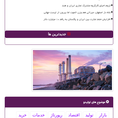
لزوم احیای کارگروه مشترک تجاری ایران و هند
شاه دژ اصفهان، میراثی هم وزن الموت اما بیرون از لیست جهانی
افزایش حجم تجارت بین ایران و پاکستان به رقم ۱۰ میلیارد دلار
جدیدترین ها
موضوع های تولیدو
بازار
تولید
اقتصاد
رپورتاژ
خدمات
خرید