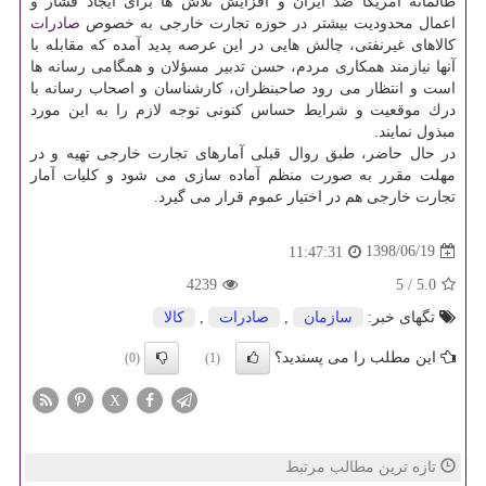
ظالمانه آمریكا ضد ایران و افزایش تلاش ها برای ایجاد فشار و
اعمال محدودیت بیشتر در حوزه تجارت خارجی به خصوص
صادرات
كالاهای غیرنفتی، چالش هایی در این عرصه پدید آمده كه مقابله با
آنها نیازمند همكاری مردم، حسن تدبیر مسؤلان و همگامی رسانه ها
است و انتظار می رود صاحبنظران، كارشناسان و اصحاب رسانه با
درك موقعیت و شرایط حساس كنونی توجه لازم را به این مورد
مبذول نمایند.
در حال حاضر، طبق روال قبلی آمارهای تجارت خارجی تهیه و در
مهلت مقرر به صورت منظم آماده سازی می شود و كلیات آمار
تجارت خارجی هم در اختیار عموم قرار می گیرد.
1398/06/19
11:47:31
4239
5
/
5.0
تگهای خبر:
سازمان
,
صادرات
,
كالا
این مطلب را می پسندید؟
(0)
(1)
X
تازه ترین مطالب مرتبط