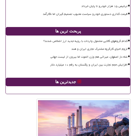
ترخیص ۱۵ هزار خودرو تا پایان خرداد
قیمت گذاری دستوری خودرو سیاست محبوب تصمیم گیران اما ناکارآمد
پربحث ترین ها
کدام گروههای کالایی مشمول واردات با رویه جدید ارز اشخاص شدند؟
لزوم احیای کارگروه مشترک تجاری ایران و هند
شاه دژ اصفهان، میراثی هم وزن الموت اما بیرون از لیست جهانی
افزایش حجم تجارت بین ایران و پاکستان به رقم ۱۰ میلیارد دلار
جدیدترین ها