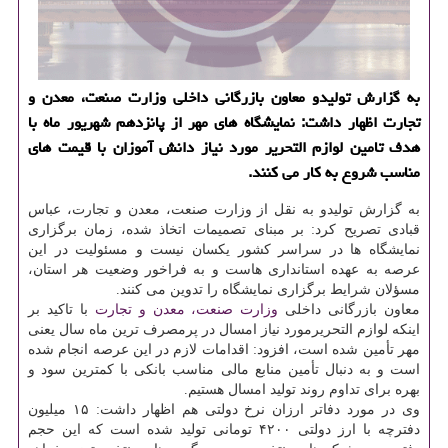
به گزارش تولیدو معاون بازرگانی داخلی وزارت صنعت، معدن و
تجارت اظهار داشت: نمایشگاه های مهر از پانزدهم شهریور ماه با
هدف تامین لوازم التحریر مورد نیاز دانش آموزان با قیمت های
مناسب شروع به كار می كنند.
به گزارش تولیدو به نقل از وزارت صنعت، معدن و تجارت، عباس
قبادی تصریح كرد: بر مبنای تصمیمات اتخاذ شده، زمان برگزاری
نمایشگاه ها در سراسر كشور یكسان نیست و مسئولیت در این
عرصه به عهده استانداری هاست و به فراخور وضعیت هر استان،
مسؤلان شرایط برگزاری نمایشگاه را تدوین می كنند.
معاون بازرگانی داخلی
وزارت صنعت، معدن و تجارت
با تاكید بر
اینكه لوازم التحریرمورد نیاز امسال در پرمصرف ترین ماه سال یعنی
مهر تأمین شده است، افزود: اقدامات لازم در این عرصه انجام شده
است و به دنبال تأمین منابع مالی مناسب بانكی با كمترین سود و
بهره برای تداوم روند تولید امسال هستیم.
وی در مورد دفاتر ارزان نرخ دولتی هم اظهار داشت: ۱۵ میلیون
دفترچه با ارز دولتی ۴۲۰۰ تومانی تولید شده است كه این حجم