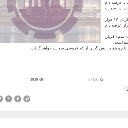
یا عرضه دام
نند در صورت
.
وی با اشاره به اینكه قیمت عرضه دام زنده در عید سعید قربان ۴۷ هزار
زار
عرضه دام
د سعید قربان
شده است.
دن دام و هم بر پیش گیری از كم فروشی صورت خواهد گرفت.
3939
5
/
5.0
X