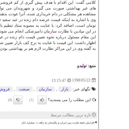
كلامی گفت: این اقدام با هدف پیش گیری از كم فروشی 
های غیر بهداشتی صورت می گیرد و شهروندان می توا
مشاهده هر مشكلی در دام خریداری شده، آنرا عودت بدهند
تومان است، اضافه كرد: با عنایت به مصوبه ستاد تنظیم
با
در این میادین با نظارت
سازمان
دامپزشكی انجام می شود.
این مقام مسئول درباره نحوه تعیین قیمت دام زنده در عی
اظهار داشت: این قیمت با عنایت به نرخ كف بازار تعیین 
به گفته وی در این مراكز نظارت لازم هم بر بهداشتی بو
منبع:
تولیدو
1398/05/22
13:15:47
تگهای خبر:
بازار
,
سازمان
,
صنعت
,
فروش
این مطلب را می پسندید؟
(0)
(1)
تازه ترین مطالب مرتبط
افزایش حجم تجارت بین ایران و پاکستان به رقم ۱۰ میلیارد دلار