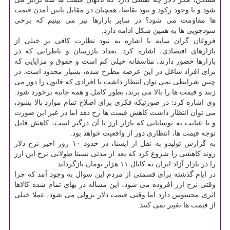
شود و با وجود ركود و نبود تقاضا، همچنان در مقابل پایین آمدن قیمت
ها مقاومت می شود؟ در سایر بازارها نیز می بینیم كه برخی
سودجویی ها به همین شكل ادامه دارد.
فروغان گران سایه با اشاره به نبود نظارت كافی بر خیلی از
بازارهای اقتصادی، اشاره كرد: تعداد بازرسان و ناظرانی كه در
بازارها حضور دارند، متاسفانه خیلی كم است و حقوق و مزایایی كه
برای افراد شاغل در این عرصه مطرح شده، بسیار محدود است. در
چنین شرایطی نمی توان انتظار داشت با افرادی كه قانون را دور می
زنند و قیمت ها را بالا می برند، بطور كامل و همه جانبه برخورد شود.
وی اشاره كرد: در صورتیكه فكری برای اصلاح تمام موارد بالا بشود،
می توان انتظار داشت كاهش قیمت ها رخ دهد اما در غیر این صورت
و با عنایت به نوساناتی كه بازار ارز با آن درگیر است، كاهش قابل
توجه قیمت ها، انتظاری دور از واقعیت خواهد بود.
به گزارش تولیدو به نقل از ایسنا، در حدود ۱۰ روز اخیر نرخ دلار
روند كاهشی را شروع كرد كه بعد از مدتی نسبتا طولانی نرخ این ارز
را در بازار آزاد ایران به كانال ۱۱ هزار تومان بازگرداند.
در ایام گذشته برای قسمتی از مردم این سوال به وجود آمد كه چرا
وقتی نرخ ارز افزوده می شود، این مساله در بهای تمام شده كالاها
اثری محسوس دارد اما وقتی قیمت دلار نزولی می شود، عملا خیلی
از قیمت ها تغییر نمی كنند.