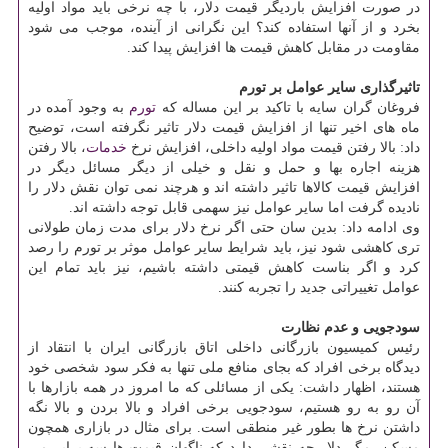
در صورت افزایش باردیگر قیمت دلار، با چه نرخی باید مواد اولیه
بخرد و از آنها استفاده كند؟ این نگرانی از آینده، موجب می شود
مقاومت در مقابل كاهش قیمت ها افزایش پیدا كند.
تاثیرگذاری سایر عوامل بر تورم
فروغان گران سایه با تاكید بر این مساله كه
تورم
به وجود آمده در
ماه های اخیر تنها از افزایش قیمت دلار تاثیر نگرفته است، توضیح
داد: بالا رفتن قیمت مواد اولیه داخلی، افزایش نرخ
خدمات
، بالا رفتن
هزینه اجاره بها و حمل و نقل و خیلی از دیگر مسائل دیگر در
افزایش قیمت كالاها تاثیر داشته اند و هرچند نمی توان نقش دلار را
نادیده گرفت اما سایر عوامل نیز سهمی قابل توجه داشته اند.
وی ادامه داد: بدین سان حتی اگر نرخ دلار برای مدت زمان طولانی
تری كاهشی شود نیز، باید شرایط سایر عوامل موثر بر تورم را رصد
كرد و اگر بناست كاهش قیمتی داشته باشیم، نیز باید تمام این
عوامل تغییراتی جدید را تجربه كنند.
سودجویی و عدم نظارت
رئیس كمیسیون بازرگانی داخلی اتاق بازرگانی ایران با انتقاد از
دیدگاه برخی افراد كه بجای منافع ملی تنها به فكر سود شخصی خود
هستند، اظهار داشت: یكی از مسائلی كه ما امروز در همه بازارها با
آن رو به رو هستیم، سودجویی برخی افراد و بالا بردن و بالا نگه
داشتن نرخ ها بطور غیر منطقی است. برای مثال در بازاری همچون
مسكن، مگر دلار چه نقشی دارد كه ناگهان قیمت ها سه برابر می