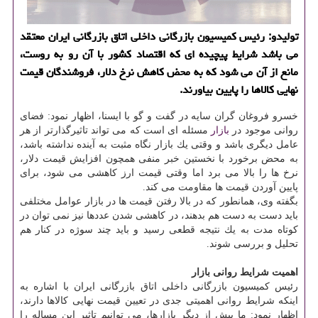
تولیدو: رئیس كمیسیون بازرگانی داخلی اتاق بازرگانی ایران معتقد
می باشد شرایط پیچیده ای كه اقتصاد كشور با آن رو به روست،
مانع از آن می شود كه به محض كاهش نرخ دلار، فروشندگان قیمت
نهایی كالاها را پایین بیاورند.
خسرو فروغان گران سایه در گفت و گو با ایسنا، اظهار نمود: فضای
روانی موجود در
بازار
مسئله ای است كه می تواند تاثیرگذارتر از هر
عامل دیگری باشد و وقتی یك بازار نگاه مثبت به آینده نداشته باشد،
به محض برخورد با نخستین خبر منفی همچون افزایش قیمت دلار،
نرخ ها را بالا می برد اما وقتی قیمت ارز كاهشی می شود، برای
پایین آوردن قیمت ها مقاومت می كند.
بگفته وی، همانطور كه در بالا رفتن قیمت ها در بازار عوامل مختلفی
باید دست به دست هم بدهند، در كاهشی شدن عددها نیز نمی توان در
كوتاه مدت به یك نتیجه قطعی رسید و باید چند سوژه در كنار هم
تحلیل و بررسی شوند.
اهمیت شرایط روانی بازار
رئیس كمیسیون بازرگانی داخلی اتاق بازرگانی ایران با اشاره به
اینكه شرایط روانی اهمیتی جدی در تعیین قیمت نهایی كالاها دارند،
اظهار نمود: ما پیش از دیگر بازارها، می توانیم تاثیر این مساله را