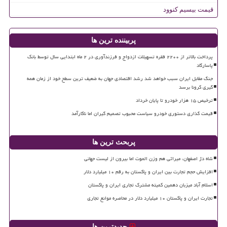
قیمت بیسیم کنوود
پربیننده ترین ها
پرداخت بالاتر از ۲۲۰۰ فقره تسهیلات ازدواج و فرزندآوری در ۲ ماه ابتدایی سال توسط بانک
پاسارگاد
جنگ مقابل ایران سبب خواهد شد رشد اقتصادی جهان به ضعیف ترین سطح خود از زمان همه
گیری کرونا برسد
ترخیص ۱۵ هزار خودرو تا پایان خرداد
قیمت گذاری دستوری خودرو سیاست محبوب تصمیم گیران اما ناکارآمد
پربحث ترین ها
شاه دژ اصفهان، میراثی هم وزن الموت اما بیرون از لیست جهانی
افزایش حجم تجارت بین ایران و پاکستان به رقم ۱۰ میلیارد دلار
اسلام آباد میزبان دهمین کمیته مشترک تجاری ایران و پاکستان
تجارت ایران و پاکستان ۱۰ میلیارد دلار در محاصره موانع تجاری
جدیدترین ها