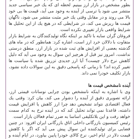
بطور مشخص در بازار ارز ببینیم. لحظه ای كه یك خبر سیاسی جدید
منتشر می شود یا ترسی از آینده به وجود می آید، قیمت ها بی خود
بالا می روند و در مقابل وقتی یك خبر مثبت منتشر می شود، ناگهان
قیمت ها ریزش می كند، در شرایطی كه در هیچ یك از این تحلیل ها
شرایط واقعی بازار تغییری نكرده است.
فروغان گران سایه با تاكید بر اینكه نگاه تولیدكنندگان به شرایط بازار
متفاوت با دلالان خرد ارز است، اشاره كرد: همانطور كه در ماه های
گذشته بعضی از افزایش های ثبت شده در بازار ارز، منطق درستی
نداشت، امروز نیز قبل از هرچیز این سوال به وجود می آید كه دلیل
كاهش نرخ دلار چیست؟ آیا ارز جدیدی تزریق شده یا سیاست ها
تغییر كرده اند؟ تا زمانی كه پاسخی دقیق به این سوالات داده نشود،
بازار تكلیف خودرا نمی داند.
آینده نامشخص قیمت ها
وی با اشاره به اینكه نامشخص بودن چرایی نوسانات قیمتی ارز،
ارائه تصویری دقیق از آینده را دشوار می كند، بیان كرد: وقتی یك
فعال اقتصادی نتواند تشخیص دهد چرا ارز كاهش یا افزایش قیمت
داشته، قاعدتا نمی تواند تحلیل كند كه در آینده نرخ به كدام سمت
خواهد رفت و این بلاتكلیفی اساسا به ضرر تمام فعالان بازار است.
رئیس كمیسیون بازرگانی داخلی اتاق بازرگانی ایران افزود: در چنین
فضایی برای تولیدكننده این سوال پیش می آید كه اگر با كاهش
قیمت دلار در ایام اخیر، نرخ كالای خودرا پایین بیاورد، در ایام آینده و