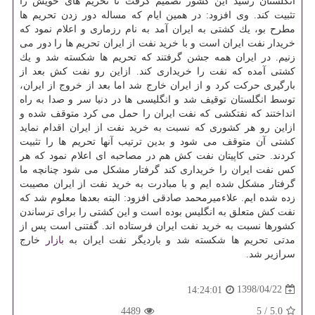
انگلستان رسید این كشور تصمیم گرفت تا تحریم های خویش را
تثبیت كند. وی افزود: در همین ایام كه مساله دور زدن تحریم ها
مطرح بو، یك كشتی به ایران آمد به نام رزماری و اعلام نمود كه
خریدار نفت ایران است و با خرید نفت از ایران تحریم ها را دور می
زنیم. در ایران همه جشن گرفتند كه تحریم ها شكسته شد و یك
كشتی آمده كه نفت را خریداری كند. ازاین رو نفت كش بعد از
بارگیری حركت كرد و از ایران خارج شد اما بعد از خروج از ایران،
توسط انگلستان توقیف شد و انگلیسی ها در دنیا سر و صدا به راه
انداختند كه نفتكشی كه نفت ایران را حمل می كرد متوقف شده و
ازاین رو هر كشوری كه نسبت به خرید نفت از ایران اقدام نماید
كشتی آن متوقف می شود و بدین ترتیب آنها تحریم ها را تثبیت
كردند. حتی كاپیتان نفت كش هم در مصاحبه ای اعلام نمود كه هر
كس نفت ایران را خریداری كند گرفتار مشكل می شود چنانچه ما
گرفتار مشكل شده ایم و با مبادرت به خرید نفت از ایران مصیبت
زده شده ایم. علاءمیرمحمد صادقی افزود: البته بعدها معلوم شد كه
نفت كش متعلق به انگلیس بوده است و این كشتی را برای ترساندن
كشورها نسبت به خرید نفت ایران فرستاده اند. گفتنی است پس از
مدتی تحریم ها شكسته شد و باردیگر نفت ایران به
بازار
خارج
سرازیر شد.
1398/04/22
14:24:01
4489
5
/
5.0