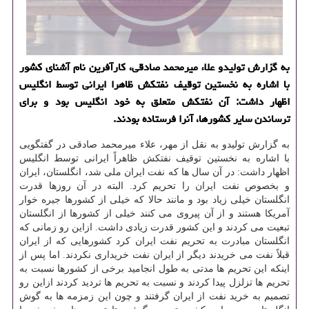
به گزارش تولیدو علاء میرمحمد صادقی، كارآفرین نام آشنای كشور
با اشاره به نخستین توقیف نفتكش ظاهرا ایرانی توسط انگلیس
اظهار داشت: آن نفتكش متعلق به خود انگلیس بود و برای
ترساندن سایر كشورها، آنرا فرستاده بودند.
به گزارش تولیدو به نقل از مهر، علاء میرمحمد صادقی در گفتگویی
با اشاره به نخستین توقیف نفتكش ظاهراً ایرانی توسط انگلیس
اظهار داشت: در آن سال ها كه نفت ایران ملی شد، انگلستان، ایران
و بخصوص نفت ایران را تحریم كرد. البته در آن روزها قدرت
انگلستان خیلی زیاد بود و مانند حالا كه خیلی از كشورها جیره خوار
آمریكا هستند و از آن پیروی می كنند خیلی از كشورها از انگلستان
تبعیت می كردند و این كشور قدرت زیادی داشت. ازاین رو زمانی كه
انگلستان مبادرت به تحریم نفت ایران كرد كشورهایی كه از ایران
قبلاً نفت می خریدند دیگر از ایران نفت خریداری نكردند. اما پس از
اینكه این تحریم ها مدتی به طول انجامید برخی از كشورها نسبت به
تحریم ها تزلزل پیدا كردند و نسبت به تحریم ها تردید كردند ازاین رو
تصمیم به خرید نفت از ایران گرفتند و چون این زمزمه ها به گوش