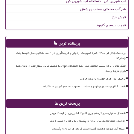
آب شیرین کن - دستگاه آب شیرین کن
شرکت صنعتی سخت پوشش
فیش حج
قیمت بیسیم کنوود
پربیننده ترین ها
پرداخت بالاتر از ۲۲۰۰ فقره تسهیلات ازدواج و فرزندآوری در ۲ ماه ابتدایی سال توسط بانک
پاسارگاد
جنگ مقابل ایران سبب خواهد شد رشد اقتصادی جهان به ضعیف ترین سطح خود از زمان همه
گیری کرونا برسد
ترخیص ۱۵ هزار خودرو تا پایان خرداد
قیمت گذاری دستوری خودرو سیاست محبوب تصمیم گیران اما ناکارآمد
پربحث ترین ها
شاه دژ اصفهان، میراثی هم وزن الموت اما بیرون از لیست جهانی
افزایش حجم تجارت بین ایران و پاکستان به رقم ۱۰ میلیارد دلار
اسلام آباد میزبان دهمین کمیته مشترک تجاری ایران و پاکستان