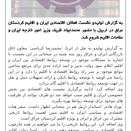
به گزارش تولیدو نشست فعالان اقتصادی ایران و اقلیم كردستان
عراق در اربیل با حضور محمدجواد ظریف وزیر امور خارجه ایران و
مقامات اقلیم شروع شد.
به گزارش تولیدو به نقل از ایرنا، 'محمدرضا كرباسی' معاون اتاق
بازرگانی ایران و عراق روز سه شنبه در سخنانی در این نشست با
اشاره به مشكلات موجود در توسعه روابط اقتصادی بین ایران و
اقلیم اعلام نمود دولت تدبیر و امید اراده جدی برای مرتفع ساختن
موانع موجود بر سر راه روابط اقتصادی با اقلیم را دارد و در این
راستا می كوشد با توسعه روابط بانكی و ارائه تسهیلات حمل و نقل
در جهت توسعه روابط اقتصادی با اقلیم گام بردارد.
وی اضافه كرد: ادامه برگزاری نشست های اقتصادی بین بخش
خصوصی ایران و اقلیم سبب خواهد شد دو طرف بتوانند از ظرفیت
های موجود برای توسعه روابط بهره بگیرند.
'نوزاد هادی' استاندار اربیل هم در سخنانی اظهار داشت: سفر هیات
اقتصادی و سیاسی ایران به اقلیم مبین اهمیت روابط تاریخی
مشترك بین عراق و ایران و بویژه اقلیم كردستان عراق است.
وی اضافه كرد: این روابط تاریخی را ما می خواهیم در همه چارچوب
های اقتصادی و سیاسی توسعه دهیم و در این راستا دولت اقلیم