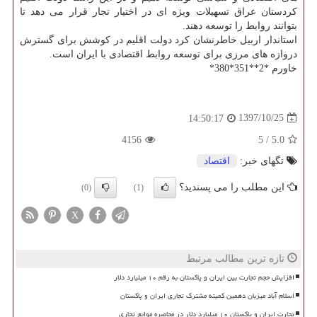
كردستان عراق تسهیلات ویژه ای در اختیار تجار قرار می دهد تا
بتوانند روابط را توسعه دهند.
استاندار اربیل خاطرنشان كرد دولت اقلیم در كوشش برای گسترش
دروازه های مرزی برای توسعه روابط اقتصادی با ایران است.
خاورم *2**351*380*
1397/10/25
14:50:17
4156
5
/
5.0
تگهای خبر:
اقتصاد
این مطلب را می پسندید؟
(0)
(1)
X
تازه ترین مطالب مرتبط
افزایش حجم تجارت بین ایران و پاکستان به رقم ۱۰ میلیارد دلار
اسلام آباد میزبان دهمین کمیته مشترک تجاری ایران و پاکستان
تجارت ایران و پاکستان ۱۰ میلیارد دلار در محاصره موانع تجاری