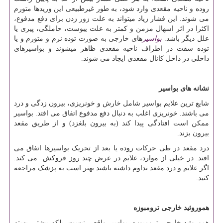
روده و ناحیه مقعدی وارد شود، به طور غیرطبیعی این وریدها متورم
می شوند. این فشار زیاد می‏تواند به علت زور ‏زدن برای دفع مدفوع،
اکثرا در اثر اسهال مزمن و کمتر به علت یبوست، حاملگی، پیری یا
علل دیگر باشد.
بواسیر
های خارجی به صورت توده نرم و متورم و یا
توده سفت در اطراف ناحیه مقعدی ظاهر می‏شوند و بواسیرهای
داخلی در داخل کانال مقعدی ایجاد می‏ شوند.
نشانه های بواسیر
شایع ترین علایم بواسیر شامل خارش و خونریزی، بیرون زدگی و درد
می‏ باشند. خونریزی اغلب به دنبال دفع مدفوع اتفاق می ‏افتد. بواسیر
ممکن است افتادگی پیدا کند (به بیرون بلغزد) و از طریق مقعد
بیرون بزند.
درد مقعد در طی حرکات روده یا بعد از تحریک بواسیرها اتفاق می
افتد. در خیلی از موارد، علایم در عرض چند روز فروکش می‏ کند.
اگر علایم و درد مقعد تداوم داشته باشند بهتر است به پزشک مراجعه
کنید.
هموروئید خارجی ترومبوزه
هموروئید خارجی ترومبوزه، بواسیر واقعی نیست. بلکه بیشتر، بسته