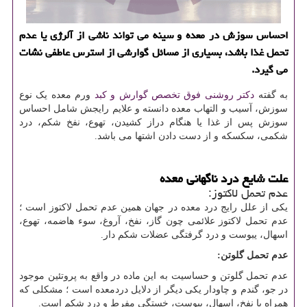
احساس سوزش در معده و سینه می تواند ناشی از آلرژی یا عدم
تحمل غذا باشد، بسیاری از مسائل گوارشی از استرس عاطفی نشات
می گیرد.
به گفته
دکتر روشنی فوق تخصص گوارش و کبد
ورم معده یک نوع
سوزش، آسیب و التهاب معده دانسته و علایم رایجش شامل احساس
سوزش پس از غذا یا هنگام دراز کشیدن، تهوع، نفخ شکم، درد
شکمی، سکسکه و از دست دادن اشتها می باشد.
علت شایع درد ناگهانی معده
عدم تحمل لاکتوز:
یکی از علل رایج درد معده در جهان همین عدم تحمل لاکتوز است ؛
عدم تحمل لاکتوز علائمی چون گاز، نفخ، آروغ، سوء هاضمه، تهوع،
اسهال، یبوست و درد گرفتگی عضلات شکم دار.
عدم تحمل گلوتن:
عدم تحمل گلوتن و حساسیت به این ماده در واقع به پروتئین موجود
در جو، گندم و چاودار یکی دیگر از دلایل دردمعده است ؛ مشکلی که
همراه با نفخ، اسهال، یبوست، خستگی مفرط و درد شکم است.