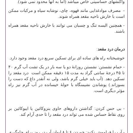
واکنش‏های حساسیتی خاص می‏باشد (اما به آنها محدود نمی‏ شود).
- مصرف موادغذایی مانند قهوه، چای، نوشابه سیاه و مرکبات ممکن
است با خارش ناحیه مقعد همراه شوند.
- همچنین البسه تنگ و چسبان می‏ توانند با خارش ناحیه مقعد همراه
باشند.
درمان درد مقعد
:
خوشبختانه راه های ساده ای برای تسکین سریع درد مقعد وجود دارد.
- حمام نشستن: نشستن روزانهٔ دو یا سه بار در یک تشت آب گرم ۴۰
تا ۴۵ درجهٔ سانتی گراد به مدت ۱۵ دقیقه ممکن است درد مقعد را
تسکین دهد. (آب باید خیلی گرم باشد، ولی نه آنقدر داغ که دست را
بسوزاند.) پوشاندن نشیمنگاه با حولهٔ خیسانده در آب گرم نیز راه
مؤثر دیگری است.
- بی حس کردن: گذاشتن داروهای حاوی بنزوکائین یا ایبوکائین بر
روی نقاط حساس شده می تواند درد مقعد را تا حدی آرام کند.
- آب را فراموش نکنید: خوردن ۶ تا ۸ لیوان آب در روز برای جلوگیری