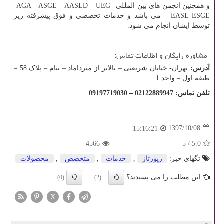
و همچنین انجمن های بین المللی
AGA – ASGE – AASLD – UEG –
ESGE
– EASL
می باشد و خدمات تخصصی و فوق پیشرفته زیر
توسط ایشان انجام می شود
.
مشاوره رایگان و اطلاعات تماس:
آدرس:
تهران- خیابان شریعتی – بالاتر از میرداماد – نیام – پلاک 58 –
طبقه اول – واحد 1
تلفن تماس: 02122889947
–
09197719030
1397/10/08
15:16:21
4566
5
/
5.0
تگهای خبر:
رپورتاژ
,
خدمات
,
متخصص
,
محصولات
این مطلب را می پسندید؟
(0)
(2)
X