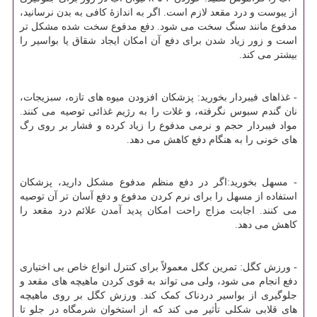
از یبوست و درد مقعد لازم است. اگر به اندازهٔ کافی به بدن نرسانید،
مدفوع مانند سنگ سخت می شود. دفع مدفوع سخت شده مشکل تر
است و زور زیاد شدن برای دفع آن امکان ایجاد شقاق یا بواسیر را
بیشتر می کند.
- غذاهای فیبردار بخورید: پزشکان افزودن میوه های تازه، سبزیجات،
نان گندم سبوس نگرفته، و غلات را به رژیم غذائی توصیه می کنند.
مواد فیبردار حجم و نرمی مدفوع را زیاد کرده و فشار بر روی رگ
های خونی را به هنگام دفع کاهش می دهد.
- مسهل بخورید:اگر در دفع منظم مدفوع مشکل دارید، پزشکان
استفاده از مسهل را برای نرم کردن مدفوع و دفع آسان تر آن توصیه
می کنند. اجابت مزاج راحت امکان پدید آمدن علائم درد مقعد را
کاهش می دهد.
- ورزش کگل: تمرین کگل معمولاً برای کنترل انواع خاص بی اختیاری
دفع انجام می شود، ولی می تواند به قوی کردن ماهیچه های مقعد و
جلوگیری از بواسیر دردناک کمک کند. ورزش کگل بر روی ماهیچه
های قلابی شکلی تأثیر می کند که از استخوان شرمگاه در جلو تا