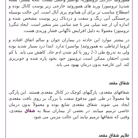
شدن( ترومبوز) ورید های هموروئید خارجی زیر پوست کانال بوده و
اصطلاح مناسب تر برای آن هماتوم پری آنال است. این حالت بوسیله
برجستگی آبی رنگ و سفت و دردناک زیر پوست مشخص شده و
اندازه آن از چند میلی متر تا چند سانتی متر متغیر است. ایجاد تنگی(
ترومبوز) معمولا به دلیل افزایش ناگهانی فشار وریدی هست.
در بیشتر موارد این حادثه در بیماران جوان و سالم اتفاق افتاده و
لزوما ارتباطی به هموروئید( بواسیر) ندارد. ابتدا درد بسیار شدید بوده
ولی به تدریج طی 3-2 روز با کم شدن ادم حاد, کاهش می یابد. با کم
شدن احتقان ممکن است ترومبوز خود بخود پاره شده و خونریزی
کند. این عارضه بدون درمان بهبود می یابد.
شقاق مقعد
شقاق‏های مقعدی، پارگی‏های کوچک در کانال مقعدی هستند. این پارگی
ها معمولاً در طی عبور مدفوع سفت یا بزرگ بر روی بافت مقعدی
ایجاد می‏ شوند. شقاق مقعدی شایع بوده و معمولاً بدون درمان
خاصی ترمیم می‏یابند. در بعضی از بیماران مبتلا به
شقاق
مقعدی،
وقتی که شقاق‏ها ترمیم نیابند این حالت مزمن می شود.
علایم شقاق مقعد