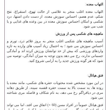
التهاب معده
:
التهاب معده اغلب منجر به علائمی از حالت تهوع، استفراغ، نفخ
شکم، عدم هضم، احساس سوزش معده، از دست دادن اشتها، درد
شکمی و امکان احساس سوزش معده در بین وعده های غذایی و یا
شب می شود.
ماهیچه های شکمی پس از ورزش
:
آسیب ماهیچه های شکمی اغلب منجر به بروز علائم درد، تورم و
احساس سوزش می شود ؛ به احتمال زیاد آسیب های وارده به تازه
واردهای ورزشی که بیش از حد توانشان ورزش کرده اند و آمادگی
جسمانی ندارند، رخ می دهد.بدون توجه به میزان آمادگی، توصیه می
شود که هر گونه ورزش جدید را به آرامی شروع کنید.
فتق هیاتال
:
در این مورد مشخص شده محتویات حفره های شکمی، مانند معده یا
روده ها، به سمت بالا به سمت حفره قفسه سینه، از طریق دهانه
مری در دیافراگم رخ می دهد، به نام شکاف و فاصله مری شناخته
می شود.
فتق هیاتال عموماً در افراد مسن (60 +) اتفاق می افتد، اما می تواند
در افرادی که سیگار می کشند نیز دیده شوند، یا کسانی که حمل بار