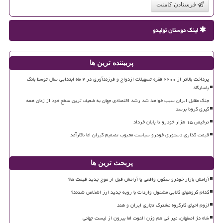
فرستادن کامنت
لینک دوستان تولیدو
پربیننده ترین ها
پرداخت بالاتر از ۲۲۰۰ فقره تسهیلات ازدواج و فرزندآوری در ۲ ماه ابتدایی سال توسط بانک
پاسارگاد
جنگ مقابل ایران سبب خواهد شد رشد اقتصادی جهان به ضعیف ترین سطح خود از زمان همه
گیری کرونا برسد
ترخیص ۱۵ هزار خودرو تا پایان خرداد
قیمت گذاری دستوری خودرو سیاست محبوب تصمیم گیران اما ناکارآمد
پربحث ترین ها
آرامش بازار خودرو سکون واقعی یا آرامش قبل از موج جدید قیمت ها؟
کدام گروههای کالایی مشمول واردات با رویه جدید ارز اشخاص شدند؟
لزوم احیای کارگروه مشترک تجاری ایران و هند
شاه دژ اصفهان، میراثی هم وزن الموت اما بیرون از لیست جهانی