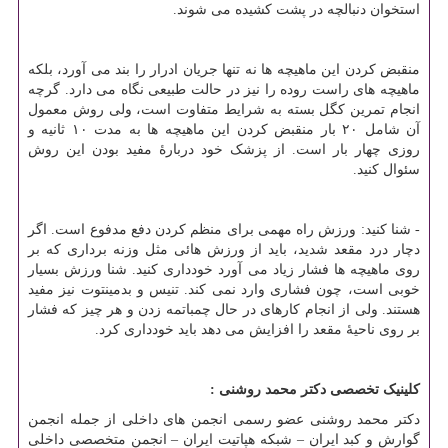
استخوان دنبالچه در پشت کشیده می شوند.
منقبض کردن این ماهیچه ها نه تنها جریان ادرار را بند می آورد، بلکه
ماهیچه های راست روده را نیز در حالت طبیعی نگاه می دارد. گرچه
انجام تمرین کگل بسته به شرایط متفاوت است، ولی روش معمول
آن شامل ۲۰ بار منقبض کردن این ماهیچه ها به مدت ۱۰ ثانیه و
روزی چهار بار است. از پزشک خود دربارهٔ مفید بودن این روش
سئوال کنید.
- شنا کنید: ورزش راه مهمی برای منظم کردن دفع مدفوع است. اگر
دچار درد مقعد شدید، باید از ورزش هائی مثل وزنه برداری که بر
روی ماهیچه ها فشار زیاد می آورد خودداری کنید. شنا ورزش بسیار
خوبی است، چون فشاری وارد نمی کند. تنیس و بدمینتوت نیز مفید
هستند. ولی از انجام کارهای در حال چمباتمه زدن و هر چیز که فشار
بر روی ناحیهٔ مقعد را افزایش می دهد باید خودداری کرد.
کلینیک تخصصی دکتر محمد روشنی :
دکتر محمد روشنی عضو رسمی انجمن های داخلی از جمله انجمن
گوارش و کبد ایران – شبکه هپاتیت ایران – انجمن متخصصی داخلی