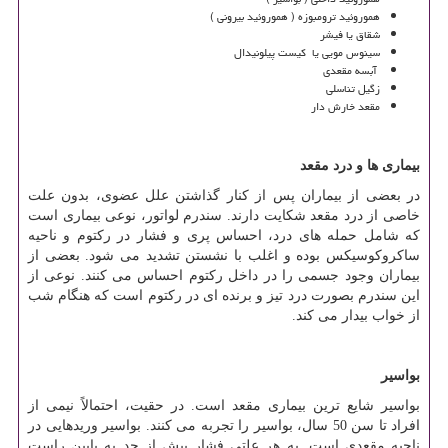
هموروئید ترومبوزه ( هموروئید بیرونی )
شقاق یا فیشر
سینوس مویی یا کیست پیلونیدال
آبسه مقعدی
زگیل تناسلی
مقعد خارش دار
بیماری ها و درد مقعد
در بعضی از بیماران پس از کنار گذاشتن علل عضوی، بدون علت
خاصی از درد مقعد شکایت دارند. سندرم لواتور، نوعی بیماری است
که شامل حمله های درد، احساس پری و فشار در رکتوم و ناحیه
ساکروکوسیکس بوده و اغلب با نشستن تشدید می شود. بعضی از
بیماران وجود جسمی را در داخل رکتوم احساس می کنند. نوعی از
این سندرم بصورت درد تیز و برنده ای در رکتوم است که هنگام شب
از خواب بیدار می کند.
بواسیر
بواسیر شایع ترین بیماری مقعد است. در حقیت، احتمالاً نیمی از
افراد تا سن 50 سال، بواسیر را تجربه می‏ کنند. بواسیر وریدهایی در
ناحیه مقعدی است. به هر علتی فشار بیش از حد به پایین راست