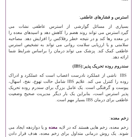
استرس و فشارهای عاطفی
:
بسیاری از مسائل گوارشی از استرس عاطفی نشات می
گیرد.استرس می تواند روند هضم را کاهش دهد و اسیدهای معده را
در معده رها کند و در نتیجه خطر رفلاکس را افزایش دهد. مصاحبه
سلامتی و یا ارزیابی سلامت روانی می تواند به تشخیص استرس
عاطفی کمک کند. پزشک می تواند درمان را براساس شرایط شما
ارائه دهد.
سندروم روده تحریک پذیر
(IBS):
IBS
ناشی از عملکرد نادرست اعصاب است که عملکرد و ادراک
روده را کنترل می کند. علایم
IBS
شامل حالت تهوع، نفخ، اسهال،
یبوست و گرفتگی است. یک عامل بزرگ برای سندرم روده تحریک
پذیر استرس است، بنابراین یک بار دیگر مدیریت صحیح وضعیت
عاطفی برای درمان
IBS
بسیار مهم است.
زخم معده
:
زخم معده، زخم هایی هستند که در لایه
معده
و یا دوازدهه ایجاد می
شوند. یک روش درمانی متداول برای زخم معده، هدف قرار دادن