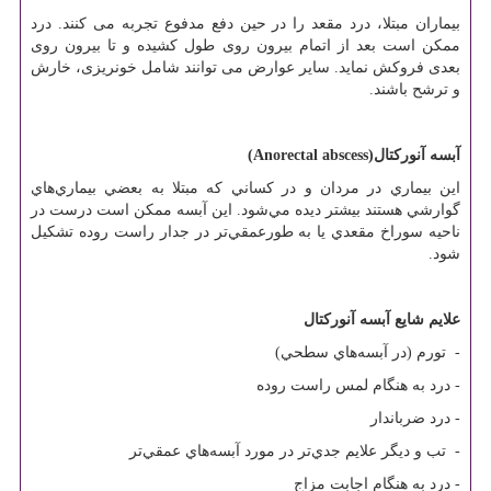
بیماران مبتلا، درد مقعد را در حین دفع مدفوع تجربه می ‏کنند. درد
ممکن است بعد از اتمام بیرون روی طول کشیده و تا بیرون روی
بعدی فروکش نماید. سایر عوارض می‏ توانند شامل خونریزی، خارش
و ترشح باشند.
آبسه‌ آنوركتال‌
(Anorectal abscess)
اين‌ بيماري‌ در مردان‌ و در كساني‌ كه‌ مبتلا به‌ بعضي‌ بيماري‌هاي‌
گوارشي‌ هستند بيشتر ديده‌ مي‌شود. اين‌ آبسه‌ ممكن‌ است‌ درست‌ در
ناحيه‌ سوراخ‌ مقعدي‌ يا به‌ طورعمقي‌تر در جدار راست‌ روده‌ تشكيل‌
شود.
علايم‌ شايع‌ آبسه آنورکتال
- تورم‌ (در آبسه‌هاي‌ سطحي‌)
- درد به‌ هنگام‌ لمس‌ راست‌ روده‌
- درد ضرباندار
- تب‌ و ديگر علايم‌ جدي‌تر در مورد آبسه‌هاي‌ عمقي‌تر
- درد به‌ هنگام‌ اجابت‌ مزاج