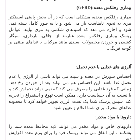
بیماری رفلکس معده
(GERD):
بیماری رفلکس معده، مشکلی است که در آن بخش پایینی اسفنکتر
مری به نحوی نامناسب باز می شود و یا به طور کامل بسته نمی
شود و اجازه می دهد که اسیدهای شکمی به مری بیایند. عوامل
ریسک بیماری رفلکس معده عبارتند از: چاقی، بارداری، سیگار
کشیدن و خوردن محصولات اسیدی مانند مرکبات یا غذاهای مبتنی بر
گوجه فرنگی.
آلرژی های غذایی یا عدم تحمل
:
احساس سوزش در معده و سینه می تواند ناشی از آلرژی یا عدم
تحمل غذا باشد. این احساس هم می تواند بعد از خوردن رخ دهد.
زمانی که فرد غذایی را مصرف می کند که نمی تواند تحملش کند و
یا نسبت به آن حساسیت دارد، ممکن است تهوع و استفراغ را تجربه
کند. سپس پزشک شما یک تست آلرژی تجویز خواهد کرد تا محدوده
غذاهای محرک برای شما اعلام و تعیین شود.
داروها یا مواد مخدر
:
داروهای خاص و مواد مخدر می توانند لایه محافظ معده شما را
بشکنند ، این اتفاق می تواند ریسک فرد را برای ورم معده افزایش
دهد.