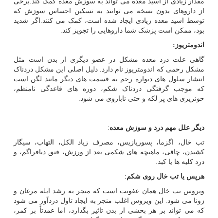
مقدار زیادی از اسید معده می تواند به سوزش معده کمک کند.برخی
از داروهای بدون نسخه می توانند به تسکین احساس سوزش که
توسط اسید معده زیادی ایجاد شده است، کمک می کنند.اگر شدید
بود، ممکن است پزشک شما داروهایی را تجویز کند.
اندومتریوز:
گاهی علت درد معده مشکل در عضو دیگری از بدن است مثل
مشکل رحمی که اندومتریوز نام دارد. دلیل اصلی این مشکل دردناک
انتشار سلول های دیواره رحم به قسمت های دیگر مانند لگن است
که موجب گرفتگی دردناک شکم، دوره های قاعدگی نامنظم،
خونریزی های پر لکه و حتی ناباروی می شود.
دیگر علل مهم درد و سوزش معده
:
تب خال، اگزما، پسوریازیس، مصرف زیاد الکل، التهاب، سیگار
کشیدن، چاقی، ماهیچه های شکمی بعد از ورزش، فتق دیافراگم، و
درد کلیه ها یا کبد.
هرپس یا تب خال روی شکم
:
ویروس تب خال همان عفونت است که منجر به رشد ابله مرغان و
زونا می شود. این ویروس اغلب منجر به ایجاد تاول دردآور می شود
که می تواند بر هر بخشی از بدن تاثیر بگذارد، اما عمدتاً بر کمر،