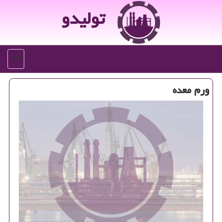
تولیدو
منو
ورم معده