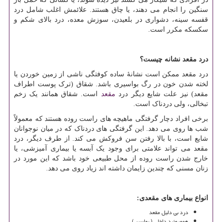
سنگین را انجام می دهند، یا چاق هستند. علائمش اغلب شامل درد
قفسه سینه، دشواری در بلعیدن، سوزش معده، درد بالای شکم و
سکسکه مکرر است.
درد مقعد نشانه چیست؟
درد مقعد ممکن است نشانهٔ ساده کوفتگی ناشی از زمین خوردن یا
لخته شدن خون در رگ بواسیری باشد. شقاق (ترک پوست اطراف
مقعد) نیز علت شایع دیگر درد
مقعد
است. شقاق همانند یک زخم
تبخالی، ولی دردناک است.
برخی افراد دچار گرفتگی ماهیچه های راست روده هستند که معمولاً
شب ها روی می دهد. این گرفتگی های دردناک که در میان نوجوانان
شایع است، با بالا رفتن سن فروکش می کند. از طرف دیگر، درد
مقعد می تواند علامتی برای وجود یک آبسه یا بیماری آمیزشی، یا
خارج شدن راست روده از محل طبیعی خود باشد که این مورد در
زنان مسنی که چندین زایمان داشته اند زیاد روی می دهد.
انواع بیماری های مقعدی:
درد بی دلیل مقعد
هموروئید داخلی ( بواسیر )