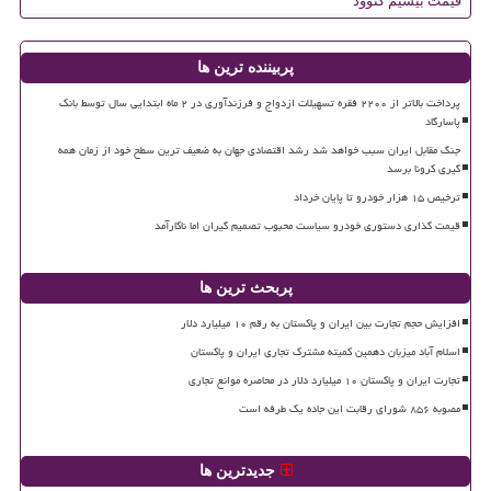
قیمت بیسیم کنوود
پربیننده ترین ها
پرداخت بالاتر از ۲۲۰۰ فقره تسهیلات ازدواج و فرزندآوری در ۲ ماه ابتدایی سال توسط بانک
پاسارگاد
جنگ مقابل ایران سبب خواهد شد رشد اقتصادی جهان به ضعیف ترین سطح خود از زمان همه
گیری کرونا برسد
ترخیص ۱۵ هزار خودرو تا پایان خرداد
قیمت گذاری دستوری خودرو سیاست محبوب تصمیم گیران اما ناکارآمد
پربحث ترین ها
افزایش حجم تجارت بین ایران و پاکستان به رقم ۱۰ میلیارد دلار
اسلام آباد میزبان دهمین کمیته مشترک تجاری ایران و پاکستان
تجارت ایران و پاکستان ۱۰ میلیارد دلار در محاصره موانع تجاری
مصوبه ۸۵۶ شورای رقابت این جاده یک طرفه است
جدیدترین ها