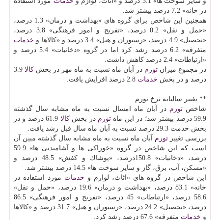
و سایر سوخت ها» 3.1 درصد و «اثاث، لوازم و
خدمات
مورد استفاده
در خانه» 7.2 درصد بیشتر شد.
همچنین این شاخص برای گروه های «بهداشت و درمان» 1.3 درصد،
«حمل و نقل» 0.2 درصد، «تفریح و امور فرهنگی» 3.8 درصد،
«تحصیل» 4.9 درصد، «رستوران و هتل» 3.4 درصد و «كالاها و
خدمات
متفرقه» 6.2 درصد رشد كرد اما در گروه «دخانیات» 5.4 درصد و
«ارتباطات» 2.4 درصد كاهش داشت.
در مجموع میزان
تورم
در آبان ماه نسبت به ماه مهر در بخش
كالا
3.9
درصد و در بخش
خدمات
2.8 درصد افزایش یافت.
** تغییر سالیانه نرخ تورم
شاخص
تورم
در آبان ماه امسال نسبت به ماه مشابه سال گذشته
59.9 درصد بیشتر شد؛ در این ماه
تورم
در بخش
كالا
61.9 درصد و در
بخش خدمت 29.3 درصد نسبت به آبان ماه سال قبل رشد یافت.
بررسی تغییر
تورم
آبان ماه نسبت به ماه مشابه سال گذشته مبین آن
است كه این شاخص در گروه «خوراكی ها و آشامیدنی ها» 59.9
درصد، «دخانیات» 150.8درصد، «پوشاك و كفش» 48.5 درصد و
«مسكن، آب، برق، گاز و سایر سوخت ها» 14.5 درصد بیشتر شد.
این شاخص در گروه های «اثاث، لوازم و
خدمات
مورد استفاده در
خانه» 83.1 درصد، «بهداشت و درمان» 19.6 درصد، «حمل و نقل»
58.6 درصد، «ارتباطات» 45 درصد، «تفریح و امور فرهنگی» 86.5
درصد، «تحصیل» 24.2 درصد، «رستوران و هتل» 31.7 درصد و «كالاها
و
خدمات
متفرقه» 67.6 درصد رشد كرد.