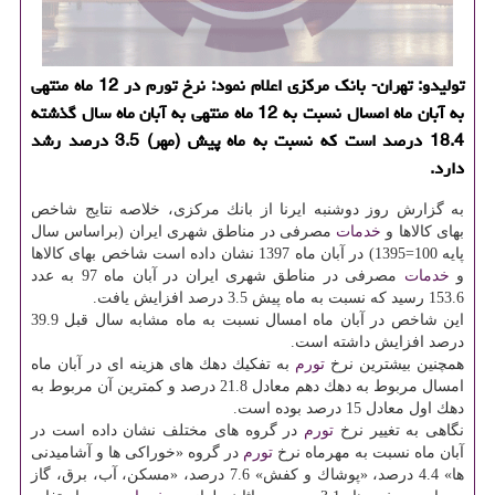
تولیدو: تهران- بانك مركزی اعلام نمود: نرخ تورم در 12 ماه منتهی
به آبان ماه امسال نسبت به 12 ماه منتهی به آبان ماه سال گذشته
18.4 درصد است كه نسبت به ماه پیش (مهر) 3.5 درصد رشد
دارد.
به گزارش روز دوشنبه ایرنا از بانك مركزی، خلاصه نتایج شاخص
بهای كالاها و
خدمات
مصرفی در مناطق شهری ایران (براساس سال
پایه 100=1395) در آبان ماه 1397 نشان داده است شاخص بهای كالاها
و
خدمات
مصرفی در مناطق شهری ایران در آبان ماه 97 به عدد
153.6 رسید كه نسبت به ماه پیش 3.5 درصد افزایش یافت.
این شاخص در آبان ماه امسال نسبت به ماه مشابه سال قبل 39.9
درصد افزایش داشته است.
همچنین بیشترین نرخ
تورم
به تفكیك دهك های هزینه ای در آبان ماه
امسال مربوط به دهك دهم معادل 21.8 درصد و كمترین آن مربوط به
دهك اول معادل 15 درصد بوده است.
نگاهی به تغییر نرخ
تورم
در گروه های مختلف نشان داده است در
آبان ماه نسبت به مهرماه نرخ
تورم
در گروه «خوراكی ها و آشامیدنی
ها» 4.4 درصد، «پوشاك و كفش» 7.6 درصد، «مسكن، آب، برق، گاز