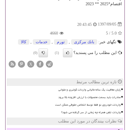
اقتصام*2025 ** 2023
1397/09/05
20:43:45
4660
5
/
5.0
تگهای خبر:
بانك مركزی
,
تورم
,
خدمات
,
كالا
این مطلب را می پسندید؟
(0)
(1)
X
تازه ترین مطالب مرتبط
پایان معافیت یک ساله مالیاتی واردات کولبری و ملوانی
صادرات باید بسمت محصولات با ارزش افزوده بالا برود
واردات خودروی نو فقط توسط اشخاص حقوقی ممکن است
واردات تلفن همراه چه زمانی از سر گرفته می شود؟
نظرات بینندگان در مورد این مطلب