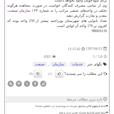
برای سودجویان وجود نخواهد داشت.
وی از تمامی مصرف كنندگان خواست در صورت مشاهده هرگونه
تخلف در واحدهای صنفی مراتب را به شماره ۱۲۴
سازمان
صنعت
،
معدن و تجارت گزارش دهند.
تعداد نانوایی های شهرستان بویراحمد بیشتر از 250 واحد بوده كه
افزون بر 170 واحد آن لواش است.
9868/6110
1397/04/15
13:15:02
4301
5
/
5.0
تگهای خبر:
خدمات
,
سازمان
,
صنعت
این مطلب را می پسندید؟
(0)
(1)
X
تازه ترین مطالب مرتبط
کدام گروههای کالایی مشمول واردات با رویه جدید ارز اشخاص شدند؟
لزوم احیای کارگروه مشترک تجاری ایران و هند