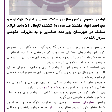
تولیدو: یاسوج- رئیس سازمان صنعت، معدن و تجارت كهگیلویه و
بویراحمد اظهار داشت: طی سه روز گذشته تابحال 21 واحد خبازی
متخلف در شهرستان بویراحمد شناسایی و به تعزیرات حكومتی
معرفی گشتند.
داریوش دیودیده روز پنجشنبه در گفت و گو با خبرنگار ایرنا تصریح
كرد: این واحد های متخلف به جهت كم فروشی و تقلب، امتناع از
عرضه خدمات(عدم رعایت وقت تعیین شده برای پخت نان) با تشكیل
پرونده به تعزیرات حكومتی عرضه شدند.
وی اضافه كرد: پرونده این 21 واحد خبازی متخلف با میزان تخلف
650 میلیون ریال در جهت رسیدگی و صدور رای به تعزیرات حكومتی
ارجاع داده شدند.
دیودیده بیان كرد: هیچ واحد صنفی، تولیدی، توزیعی و خدماتی به
شكل دلخواه حق افزایش قیمت
كالا
و
خدمات
را ندارد.
وی عنوان كرد: در صورت مشاهده تخلف، با واحد های مورد نظر
برخورد قاطع و قانونی می گردد.
رئیس
سازمان
صنعت
، معدن و تجارت كهگیلویه و بویراحمد
خاطرنشان كرد: تشدید نظارت بر
بازار
وجود خواهد داشت و مجالی