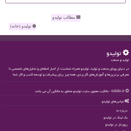
مطالب تولیدو
تولیدو (خانه)
تولیدو
تولید و صنعت
در دنیای پویای صنعت و تولید، تولیدو همراه شماست؛ از اخبار لحظه‌ای و تحلیل‌های تخصصی تا
معرفی برترین‌ها و آموزش‌های کاربردی، همه چیز برای پیشرفت و توسعه کسب و کار شما
tolido.ir - مالکیت معنوی سایت تولیدو متعلق به مالکین آن می باشد
میانبرهای تولیدو
درباره ما
بک لینک در تولیدو
رپورتاژ در تولیدو