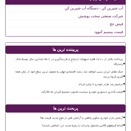
آب شیرین کن - دستگاه آب شیرین کن
شرکت صنعتی سخت پوشش
فیش حج
قیمت بیسیم کنوود
پربیننده ترین ها
پرداخت بالاتر از ۲۲۰۰ فقره تسهیلات ازدواج و فرزندآوری در ۲ ماه ابتدایی سال توسط بانک
پاسارگاد
جنگ مقابل ایران سبب خواهد شد رشد اقتصادی جهان به ضعیف ترین سطح خود از زمان همه
گیری کرونا برسد
ترخیص ۱۵ هزار خودرو تا پایان خرداد
قیمت گذاری دستوری خودرو سیاست محبوب تصمیم گیران اما ناکارآمد
پربحث ترین ها
آرامش بازار خودرو سکون واقعی یا آرامش قبل از موج جدید قیمت ها؟
کدام گروههای کالایی مشمول واردات با رویه جدید ارز اشخاص شدند؟