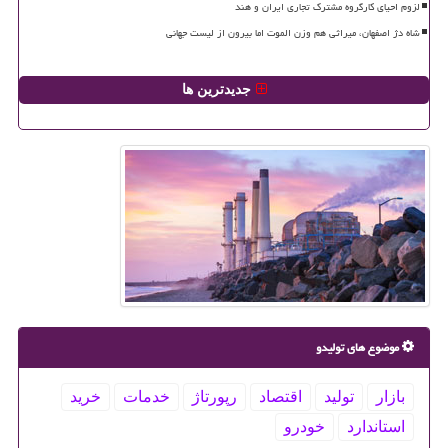
لزوم احیای کارگروه مشترک تجاری ایران و هند
شاه دژ اصفهان، میراثی هم وزن الموت اما بیرون از لیست جهانی
جدیدترین ها
موضوع های تولیدو
بازار
تولید
اقتصاد
رپورتاژ
خدمات
خرید
استاندارد
خودرو